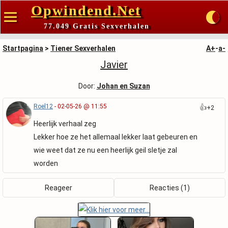
Opwindend.Net
77.049 Gratis Sexverhalen
Startpagina
>
Tiener Sexverhalen
A+
-
a-
Javier
Door:
Johan en Suzan
Roel12
- 02-05-26 @ 11:55
👍
+2
Heerlijk verhaal zeg
Lekker hoe ze het allemaal lekker laat gebeuren en
wie weet dat ze nu een heerlijk geil sletje zal
worden
Reageer
Reacties (1)