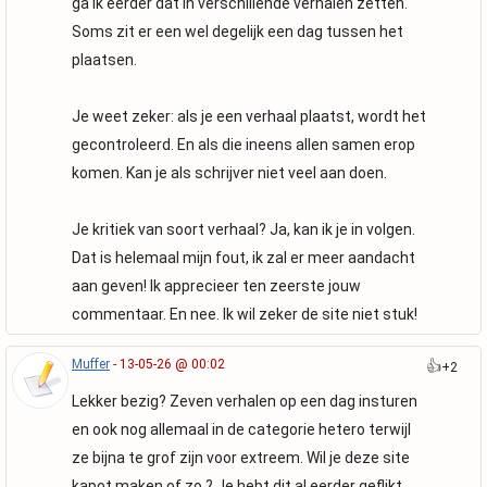
ga ik eerder dat in verschillende verhalen zetten.
Soms zit er een wel degelijk een dag tussen het
plaatsen.
Je weet zeker: als je een verhaal plaatst, wordt het
gecontroleerd. En als die ineens allen samen erop
komen. Kan je als schrijver niet veel aan doen.
Je kritiek van soort verhaal? Ja, kan ik je in volgen.
Dat is helemaal mijn fout, ik zal er meer aandacht
aan geven! Ik apprecieer ten zeerste jouw
commentaar. En nee. Ik wil zeker de site niet stuk!
Muffer
- 13-05-26 @ 00:02
👍
+2
Lekker bezig? Zeven verhalen op een dag insturen
en ook nog allemaal in de categorie hetero terwijl
ze bijna te grof zijn voor extreem. Wil je deze site
kapot maken of zo ? Je hebt dit al eerder geflikt,