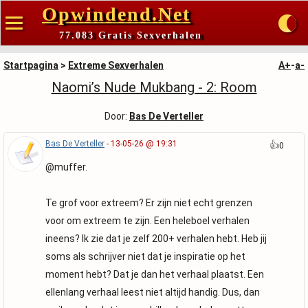
Opwindend.Net
77.083 Gratis Sexverhalen
Startpagina
>
Extreme Sexverhalen
A+
-
a-
Naomi’s Nude Mukbang - 2: Room
Door:
Bas De Verteller
Bas De Verteller
- 13-05-26 @ 19:31
👍
0
@muffer.
Te grof voor extreem? Er zijn niet echt grenzen
voor om extreem te zijn. Een heleboel verhalen
ineens? Ik zie dat je zelf 200+ verhalen hebt. Heb jij
soms als schrijver niet dat je inspiratie op het
moment hebt? Dat je dan het verhaal plaatst. Een
ellenlang verhaal leest niet altijd handig. Dus, dan