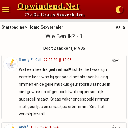
Opwindend.Net
77.032 Gratis Sexverhalen
Startpagina
>
Homo Sexverhalen
A+
-
a-
Wie Ben Ik? - 1
Door:
Zaadkontje1986
Smerig En Geil
- 27-05-26 @ 15:08
👍
+1
Wat een heerlijk geil verhaal!! Echter het was zijn
eerste keer, was hij gespoeld net als toen hij ging
rimmen en de geile muskus geur rook!! Dat houd in
niet gewassen of gespoeld wat mij persoonlijk
supergeil maakt. Graag vaker ongespoeld rimmen
met geurtjes en smaakjes erbij mmm. Snel het
vervolg lezen!!
André
- 13-05-26 @ 16:54
👍