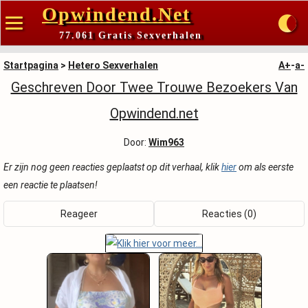
Opwindend.Net
77.061 Gratis Sexverhalen
Startpagina
>
Hetero Sexverhalen
A+
-
a-
Geschreven Door Twee Trouwe Bezoekers Van
Opwindend.net
Door:
Wim963
Er zijn nog geen reacties geplaatst op dit verhaal, klik
hier
om als eerste
een reactie te plaatsen!
Reageer
Reacties (0)