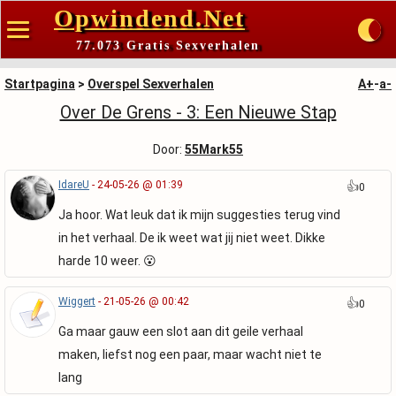
Opwindend.Net
77.073 Gratis Sexverhalen
Startpagina
>
Overspel Sexverhalen
A+
-
a-
Over De Grens - 3: Een Nieuwe Stap
Door:
55Mark55
IdareU
- 24-05-26 @ 01:39
👍
0
Ja hoor. Wat leuk dat ik mijn suggesties terug vind
in het verhaal. De ik weet wat jij niet weet. Dikke
harde 10 weer. 😮
Wiggert
- 21-05-26 @ 00:42
👍
0
Ga maar gauw een slot aan dit geile verhaal
maken, liefst nog een paar, maar wacht niet te
lang