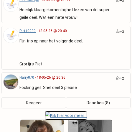
👍
+3
Heerlijk klaargekomen bij het lezen van dit super
geile deel. Wat een hete vrouw!
Piet10930
- 18-05-26 @ 20:40
👍
+3
Fijn trio op naar het volgende deel.
Grortjrs Piet
Harry070
- 18-05-26 @ 20:36
👍
+2
Focking geil. Snel deel 3 please
Reageer
Reacties (8)