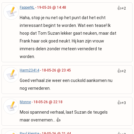
FapperNL
- 19-05-26 @ 14:48
👍
+2
Haha, stop je nu net op het punt dat het echt
interessant begint te worden. Wat een tease! Ik
hoop dat Tom Suzan lekker gaat neuken, maar dat
Frank haar ook goed neukt. Hij kan zijn vrouw
immers delen zonder meteen vernederd te
worden.
Harm23414
- 18-05-26 @ 23:45
👍
+2
Goed verhaal zie weer een cuckold aankomen nu
nog vernederen.
Monne
- 18-05-26 @ 22:18
👍
+3
Mooi spannend verhaal, laat Suzan de teugels
maar overnemen… 👍
Paul kleintje
- 18-05-26 @ 21:44