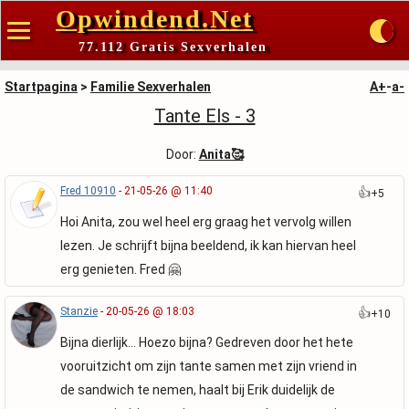
Opwindend.Net
77.112 Gratis Sexverhalen
Startpagina
>
Familie Sexverhalen
A+
-
a-
Tante Els - 3
Door:
Anita🥰
Fred 10910
- 21-05-26 @ 11:40
👍
+5
Hoi Anita, zou wel heel erg graag het vervolg willen
lezen. Je schrijft bijna beeldend, ik kan hiervan heel
erg genieten. Fred 🤗
Stanzie
- 20-05-26 @ 18:03
👍
+10
Bijna dierlijk... Hoezo bijna? Gedreven door het hete
vooruitzicht om zijn tante samen met zijn vriend in
de sandwich te nemen, haalt bij Erik duidelijk de