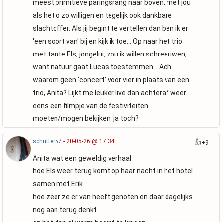
meest primitieve paringsrang naar boven, met jou
als het o zo willigen en tegelijk ook dankbare
slachtoffer. Als jij begint te vertellen dan ben ik er
'een soort van' bij en kijk ik toe... Op naar het trio
met tante Els, jongelui, zou ik willen schreeuwen,
want natuur gaat Lucas toestemmen... Ach
waarom geen 'concert' voor vier in plaats van een
trio, Anita? Lijkt me leuker live dan achteraf weer
eens een filmpje van de festiviteiten
moeten/mogen bekijken, ja toch?
schutter57
- 20-05-26 @ 17:34
👍
+9
Anita wat een geweldig verhaal
hoe Els weer terug komt op haar nacht in het hotel
samen met Erik
hoe zeer ze er van heeft genoten en daar dagelijks
nog aan terug denkt