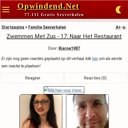
Opwindend.Net
77.131 Gratis Sexverhalen
Startpagina
>
Familie Sexverhalen
A+
-
a-
Zwemmen Met Zus - 17: Naar Het Restaurant
Door:
Bjarne1987
Er zijn nog geen reacties geplaatst op dit verhaal, klik
hier
om als eerste
een reactie te plaatsen!
Reageer
Reacties (0)