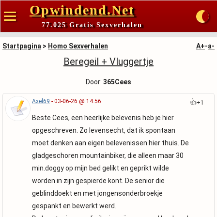
Opwindend.Net
77.025 Gratis Sexverhalen
Startpagina
>
Homo Sexverhalen
A+
-
a-
Beregeil + Vluggertje
Door:
365Cees
Axel69
- 03-06-26 @ 14:56
👍
+1
Beste Cees, een heerlijke belevenis heb je hier
opgeschreven. Zo levensecht, dat ik spontaan
moet denken aan eigen belevenissen hier thuis. De
gladgeschoren mountainbiker, die alleen maar 30
min.doggy op mijn bed gelikt en geprikt wilde
worden in zijn gespierde kont. De senior die
geblinddoekt en met jongensonderbroekje
gespankt en bewerkt werd.