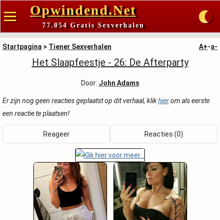
Opwindend.Net
77.054 Gratis Sexverhalen
Startpagina
>
Tiener Sexverhalen
A+
-
a-
Het Slaapfeestje - 26: De Afterparty
Door:
John Adams
Er zijn nog geen reacties geplaatst op dit verhaal, klik
hier
om als eerste
een reactie te plaatsen!
Reageer
Reacties (0)