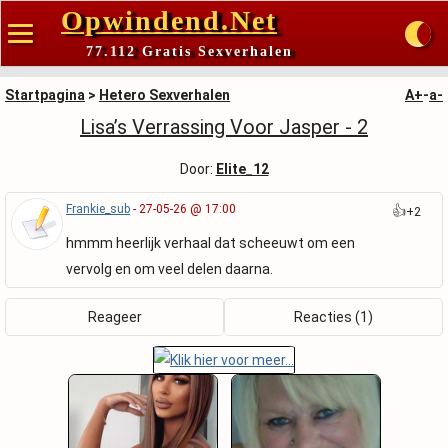
Opwindend.Net
77.112 Gratis Sexverhalen
Startpagina
>
Hetero Sexverhalen
A+
-
a-
Lisa’s Verrassing Voor Jasper - 2
Door:
Elite_12
Frankie_sub
- 27-05-26 @ 17:00
👍
+2
hmmm heerlijk verhaal dat scheeuwt om een
vervolg en om veel delen daarna.
Reageer
Reacties (1)