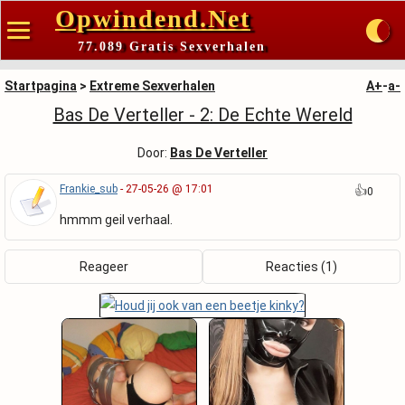
Opwindend.Net
77.089 Gratis Sexverhalen
Startpagina
>
Extreme Sexverhalen
A+
-
a-
Bas De Verteller - 2: De Echte Wereld
Door:
Bas De Verteller
Frankie_sub
- 27-05-26 @ 17:01
👍
0
hmmm geil verhaal.
Reageer
Reacties (1)