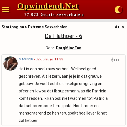
Opwindend.Net
77.073 Gratis Sexverhalen
Startpagina
>
Extreme Sexverhalen
A+
-
a-
De Flathoer - 6
Door:
DarqMindFan
Medri328
- 02-06-26 @ 11:33
👍
+1
Het is een heel rauw verhaal. Wel heel goed
geschreven. Als lezer waan je je in dat grauwe
gebouw. Je voelt echt die akelige omgeving en
sfeer en ik wou dat ik superman was die Patricia
komt redden. Ik kan ook niet wachten tot Patricia
dat schorremorrie terug pakt. Hoe harder en
mensonterend ze hen terugpakt hoe liever ik het
zal hebben.