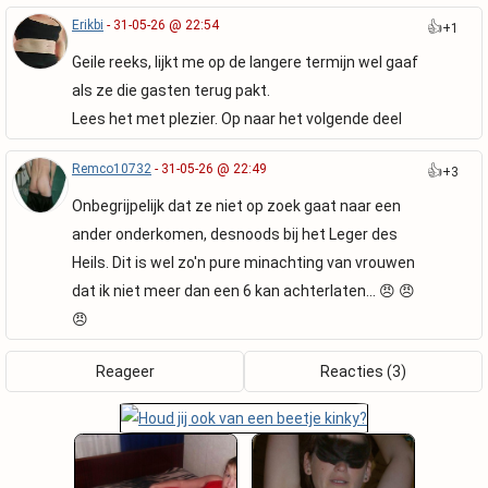
Erikbi
- 31-05-26 @ 22:54
👍
+1
Geile reeks, lijkt me op de langere termijn wel gaaf
als ze die gasten terug pakt.
Lees het met plezier. Op naar het volgende deel
Remco10732
- 31-05-26 @ 22:49
👍
+3
Onbegrijpelijk dat ze niet op zoek gaat naar een
ander onderkomen, desnoods bij het Leger des
Heils. Dit is wel zo'n pure minachting van vrouwen
dat ik niet meer dan een 6 kan achterlaten... 😠 😠
😠
Reageer
Reacties (3)