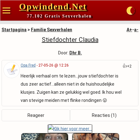
Opwindend.Net
77.102 Gratis Sexverhalen
Startpagina
>
Familie Sexverhalen
A+
-
a-
Stiefdochter Claudia
Door:
Dhr B.
Opa Fred
- 27-05-26 @ 12:26
👍
+2
Heerlijk verhaal om te lezen...jouw stiefdochter is
dus zeer actief...alleen niet in de huishoudelijke
klusjes. Zuigen kan ze gelukkig wel goed. Ik hou wel
van stevige meiden met flinke rondingen 😛
Reageer
Reacties (1)