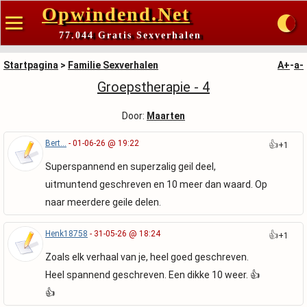
Opwindend.Net
77.044 Gratis Sexverhalen
Startpagina
>
Familie Sexverhalen
A+
-
a-
Groepstherapie - 4
Door:
Maarten
Bert...
- 01-06-26 @ 19:22
👍
+1
Superspannend en superzalig geil deel,
uitmuntend geschreven en 10 meer dan waard. Op
naar meerdere geile delen.
Henk18758
- 31-05-26 @ 18:24
👍
+1
Zoals elk verhaal van je, heel goed geschreven.
Heel spannend geschreven. Een dikke 10 weer. 👍
👍