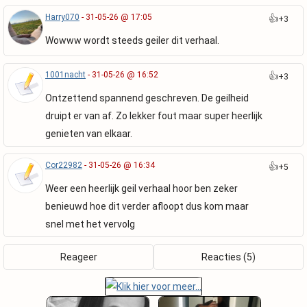
Harry070
- 31-05-26 @ 17:05
👍
+3
Wowww wordt steeds geiler dit verhaal.
1001nacht
- 31-05-26 @ 16:52
👍
+3
Ontzettend spannend geschreven. De geilheid
druipt er van af. Zo lekker fout maar super heerlijk
genieten van elkaar.
Cor22982
- 31-05-26 @ 16:34
👍
+5
Weer een heerlijk geil verhaal hoor ben zeker
benieuwd hoe dit verder afloopt dus kom maar
snel met het vervolg
Reageer
Reacties (5)