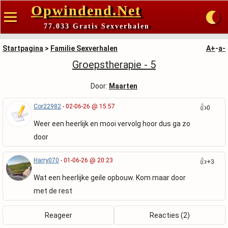
Opwindend.Net
77.033 Gratis Sexverhalen
Startpagina
>
Familie Sexverhalen
A+
-
a-
Groepstherapie - 5
Door:
Maarten
Cor22982
- 02-06-26 @ 15:57
👍
0
Weer een heerlijk en mooi vervolg hoor dus ga zo
door
Harry070
- 01-06-26 @ 20:23
👍
+3
Wat een heerlijke geile opbouw. Kom maar door
met de rest
Reageer
Reacties (2)