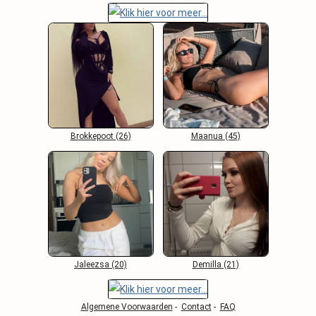
Brokkepoot (26)
Maanua (45)
Jaleezsa (20)
Demilla (21)
Algemene Voorwaarden
-
Contact
-
FAQ