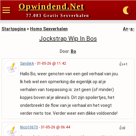
Opwindend.Net
77.083 Gratis Sexverhalen
Startpagina
>
Homo Sexverhalen
A+
-
a-
Jockstrap Wip In Bos
Door:
Bo
SanderA
- 31-05-26 @ 11:42
👍
+1
Hallo Bo, weer genoten van een geil verhaal van jou.
Ik heb wel een opmerking die eigenlijk op al je
verhalen van toepassing is: zet geen (of minder)
kopjes boven al je alinea's. Dit zijn spoilertjes, het
onderbreekt de flow van je verhaal en het voegt
verder niets toe. Verder weer een dikke voldoende!
Nico10670
- 31-05-26 @ 06:44
👍
0