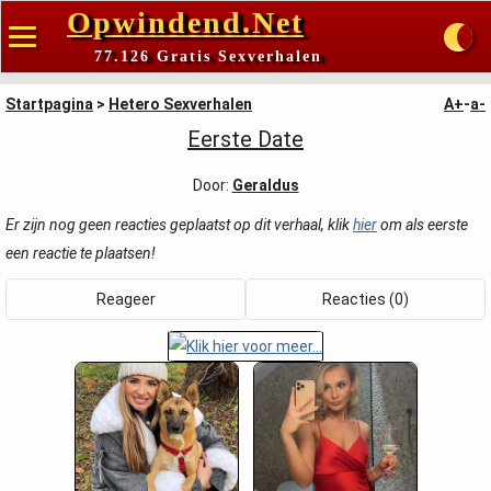
Opwindend.Net
77.126 Gratis Sexverhalen
Startpagina
>
Hetero Sexverhalen
A+
-
a-
Eerste Date
Door:
Geraldus
Er zijn nog geen reacties geplaatst op dit verhaal, klik
hier
om als eerste
een reactie te plaatsen!
Reageer
Reacties (0)