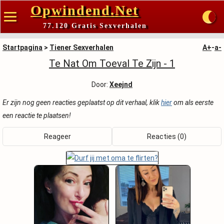
Opwindend.Net
77.120 Gratis Sexverhalen
Startpagina
>
Tiener Sexverhalen
A+
-
a-
Te Nat Om Toeval Te Zijn - 1
Door:
Xeejnd
Er zijn nog geen reacties geplaatst op dit verhaal, klik
hier
om als eerste
een reactie te plaatsen!
Reageer
Reacties (0)