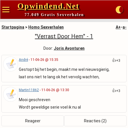
Opwindend.Net
77.049 Gratis Sexverhalen
Startpagina
>
Homo Sexverhalen
A+
-
a-
''Verrast Door Hem'' - 1
Door:
Joris Avonturen
André
- 11-06-26 @ 15:35
👍
+3
Gestopt bij het begin, maakt me wel nieuwsgierig,
laat ons niet te lang ok het vervolg wachten,
Martin11862
- 11-06-26 @ 13:30
👍
+3
Mooi geschreven
Wordt geweldige serie voel ik nu al
Reageer
Reacties (2)