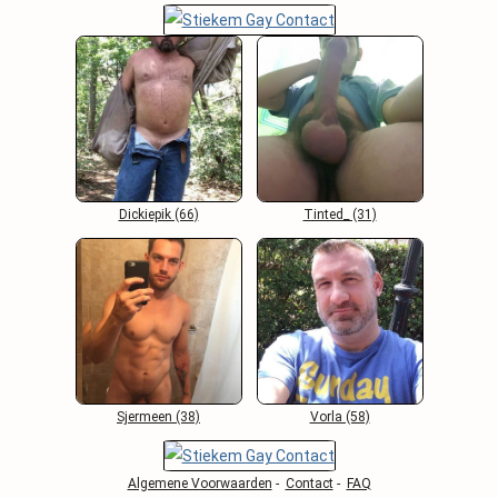
Dickiepik (66)
Tinted_ (31)
Sjermeen (38)
Vorla (58)
Algemene Voorwaarden
-
Contact
-
FAQ