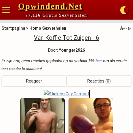
Opwindend.Net
77.126 Gratis Sexverhalen
Startpagina
>
Homo Sexverhalen
A+
-
a-
Van Koffie Tot Zuigen - 6
Door:
Younger2926
Er zijn nog geen reacties geplaatst op dit verhaal, klik
hier
om als eerste
een reactie te plaatsen!
Reageer
Reacties (0)