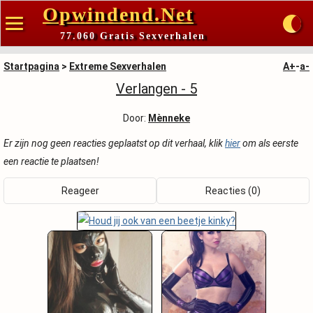
Opwindend.Net
77.060 Gratis Sexverhalen
Startpagina
>
Extreme Sexverhalen
A+
-
a-
Verlangen - 5
Door:
Mènneke
Er zijn nog geen reacties geplaatst op dit verhaal, klik
hier
om als eerste
een reactie te plaatsen!
Reageer
Reacties (0)