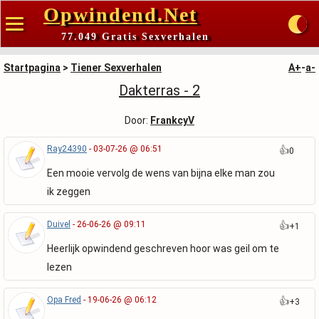
Opwindend.Net
77.049 Gratis Sexverhalen
Startpagina
>
Tiener Sexverhalen
A+
-
a-
Dakterras - 2
Door:
FrankcyV
Ray24390
- 03-07-26 @ 06:51
👍
0
Een mooie vervolg de wens van bijna elke man zou
ik zeggen
Duivel
- 26-06-26 @ 09:11
👍
+1
Heerlijk opwindend geschreven hoor was geil om te
lezen
Opa Fred
- 19-06-26 @ 06:12
👍
+3