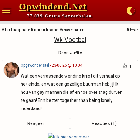
Opwindend.Net
77.039 Gratis Sexverhalen
Startpagina
>
Romantische Sexverhalen
A+
-
a-
Wk Voetbal
Door:
Juffie
Opgewondenstel
- 23-06-26 @ 10:04
👍
+1
Wat een verrassende wending krijgt dit verhaal op
het einde, en wat een gezellige buurman heb jij! Ik
hou van gay mannen die af en toe over stag durven
te gaan! Enn better together than being lonely
inderdaad!
Reageer
Reacties (1)