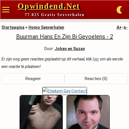
Opwindend.Net
77.025 Gratis Sexverhalen
Startpagina
>
Homo Sexverhalen
A+
-
a-
Buurman Hans En Zijn Bi Gevoelens - 2
Door:
Johan en Suzan
Er zijn nog geen reacties geplaatst op dit verhaal, klik
hier
om als eerste
een reactie te plaatsen!
Reageer
Reacties (0)