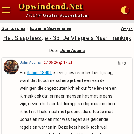
Opwindend.Net
77.147 Gratis Sexverhalen
Startpagina
>
Extreme Sexverhalen
A+
-
a-
Het Slaapfeestje - 33: De Vliegreis Naar Frankrijk
Door:
John Adams
John Adams
- 27-06-26 @ 17:21
👍
+3
Hoi
Sabine18401
ik lees jouw reacties heel graag,
want dat houd me scherp je bent een van de
weinigen die ongezouten kritiek durft te leveren en
ik merk ook dat er meer mensen het met je eens
zijn, gezien het aantal duimpjes erbij. maar nu ben
ik het niet helemaal met je eens, die situatie met
Jonas en max en mor was tegen alle geldende
regels en wetten in. Deze keer had ik toch wel