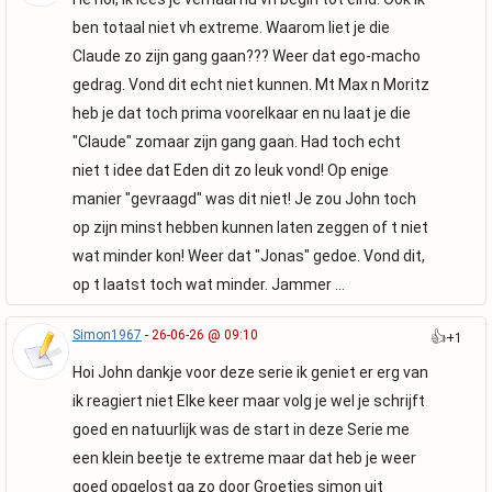
ben totaal niet vh extreme. Waarom liet je die
Claude zo zijn gang gaan??? Weer dat ego-macho
gedrag. Vond dit echt niet kunnen. Mt Max n Moritz
heb je dat toch prima voorelkaar en nu laat je die
"Claude" zomaar zijn gang gaan. Had toch echt
niet t idee dat Eden dit zo leuk vond! Op enige
manier "gevraagd" was dit niet! Je zou John toch
op zijn minst hebben kunnen laten zeggen of t niet
wat minder kon! Weer dat "Jonas" gedoe. Vond dit,
op t laatst toch wat minder. Jammer ...
Simon1967
- 26-06-26 @ 09:10
👍
+1
Hoi John dankje voor deze serie ik geniet er erg van
ik reagiert niet Elke keer maar volg je wel je schrijft
goed en natuurlijk was de start in deze Serie me
een klein beetje te extreme maar dat heb je weer
goed opgelost ga zo door Groetjes simon uit