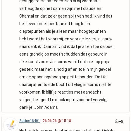
gesuggereerd dat eden zich al bij voorbaat
verheugde op het samen zijn met claude en
Chantal en dat ze er geen spijt van had. Ik vind dat
het leven moet bestaan uit hoogte en
dieptepunten als je alleen maar hoogtepunten
hebt wordt het voor mij, en voor de lezers, al gauw
saai denk ik. Daarom vind ik dat je af en toe de boel
eens grondig op moet schudden dat gebeurd in
elke kunstvorm. Ja, soms wordt dat niet op prijs
gesteld maar het is nodig af en toe in mijn gevoel
om de spanningsboog op peil te houden. Dat ik
daarbij af en toe de bocht uit vlieg is soms niet te
voorkomen. Ik blijf je reacties met aandacht
volgen, het geeft mij ook input voor het vervolg,
dank je. John Adams
Sabine18401
- 26-06-26 @ 15:18
👍
+5
He hoi, ik lees je verhaal nu vn begin tot eind. Ook ik