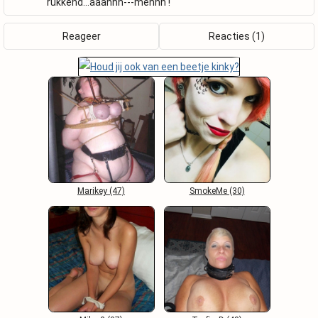
rukkend...aaahhh---mennn !
Reageer
Reacties (1)
Marikey (47)
SmokeMe (30)