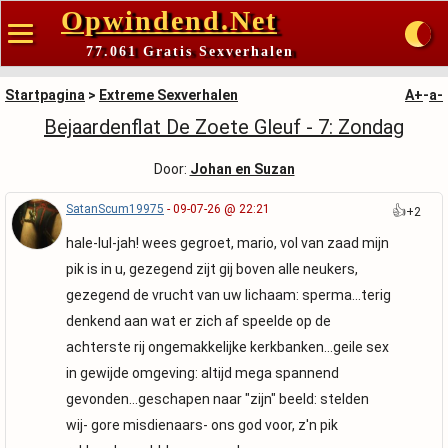
Opwindend.Net
77.061 Gratis Sexverhalen
Startpagina
>
Extreme Sexverhalen
A+
-
a-
Bejaardenflat De Zoete Gleuf - 7: Zondag
Door:
Johan en Suzan
SatanScum19975
- 09-07-26 @ 22:21
👍
+2
hale-lul-jah! wees gegroet, mario, vol van zaad mijn
pik is in u, gezegend zijt gij boven alle neukers,
gezegend de vrucht van uw lichaam: sperma...terig
denkend aan wat er zich af speelde op de
achterste rij ongemakkelijke kerkbanken...geile sex
in gewijde omgeving: altijd mega spannend
gevonden...geschapen naar "zijn" beeld: stelden
wij- gore misdienaars- ons god voor, z'n pik