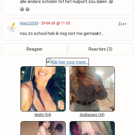
alle andere scholen tot het nulpunt zou dalen. 😆
😆 😆
Kees23099
- 29-06-26 @ 11:03
👍
+1
nou zo school heb ik nog ooit me gemaakt ,
Reageer
Reacties (3)
Mollo (54)
Snellesexg (28)