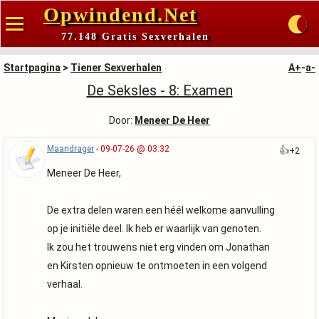
Opwindend.Net
77.148 Gratis Sexverhalen
Startpagina
>
Tiener Sexverhalen
A+
-
a-
De Seksles - 8: Examen
Door:
Meneer De Heer
Maandrager
- 09-07-26 @ 03:32
👍
+2
Meneer De Heer,
De extra delen waren een héél welkome aanvulling
op je initiële deel. Ik heb er waarlijk van genoten.
Ik zou het trouwens niet erg vinden om Jonathan
en Kirsten opnieuw te ontmoeten in een volgend
verhaal.