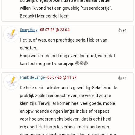
duidelijk uitgesproken, dat ze met elkaar verder
willen. Ik vond het een geweldig "tussendoortje".
Bedankt Meneer de Heer!
Scary-Hary
- 05-07-26 @ 23:04
👍
+1
Het is, of was, een prachtige serie. Heb er van
genoten.
Hoop wel dat de cult nog even doorgaat, want dat
kan toch nog niet voorbij zijn 🤭🤭🤭
Frank de Lange
- 05-07-26 @ 11:37
👍
+1
De hele serie sekslessen is geweldig. Seksles in de
praktijk zoals hier beschreven, de wereld zou te
klein zijn. Terwijl, er komen heel veel goede, mooie
en opwindende dingen langs, inclusief respect
voor hoe anderen seks beleven, dat is echt heel
erg goed. Het laatste verhaal, met klaarkomen
door gepenetreerd te worden, door de vriend van je