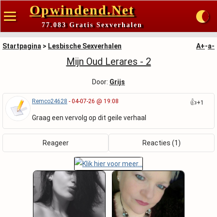
Opwindend.Net
77.083 Gratis Sexverhalen
Startpagina
>
Lesbische Sexverhalen
A+
-
a-
Mijn Oud Lerares - 2
Door:
Grijs
Remco24628
- 04-07-26 @ 19:08
👍
+1
Graag een vervolg op dit geile verhaal
Reageer
Reacties (1)