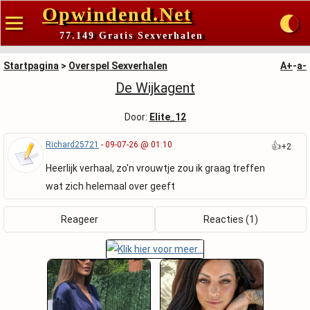
Opwindend.Net
77.149 Gratis Sexverhalen
Startpagina
>
Overspel Sexverhalen
A+
-
a-
De Wijkagent
Door:
Elite_12
Richard25721
- 09-07-26 @ 01:10
👍
+2
Heerlijk verhaal, zo'n vrouwtje zou ik graag treffen
wat zich helemaal over geeft
Reageer
Reacties (1)