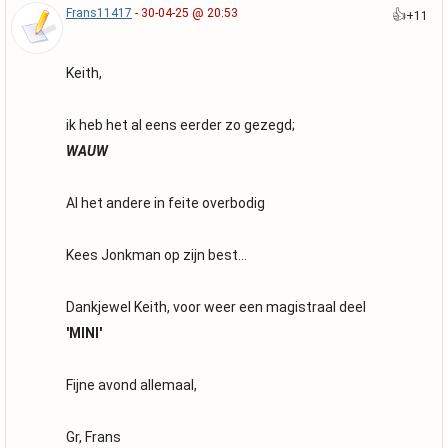
Frans11417
- 30-04-25 @ 20:53
👍
+11
Keith,
ik heb het al eens eerder zo gezegd;
WAUW
Al het andere in feite overbodig
Kees Jonkman op zijn best...
Dankjewel Keith, voor weer een magistraal deel
'MINI'
Fijne avond allemaal,
Gr, Frans