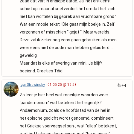
zaad dat valt in ondiepe aarde. Ja, het ontkiemt,
schiet op, maar al snel verdort het omdat het zich
niet kan wortelen bij gebrek aan vruchtbare grond.”
Wat een mooie tekst ! Die gaat mijn boekje in. Zelf
verzonnen of misschien “ gejat “. Maar werelds.
Deze zal ik zeker nog eens gaan gebruiken als men
weer eens niet de oude man hebben geluisterd. ..
geweldig
Maar dat is elke aflevering van mini. Je blijft
boeiend. Groetjes Tdid
Igor Strawinsky
- 01-05-25 @ 19:53
👍
+4
Zo leer je hier heel wat moeilijke woorden weer
'pandemonium' wat betekent het eigenlijk?
Andæmonium, zoals de hoofdstad van de hel in
het epische gedicht wordt genoemd, combineert
het Griekse voorvoegsel pan-, wat "alles" betekent,
met het Latijnse daemonium, wat "boze geest"