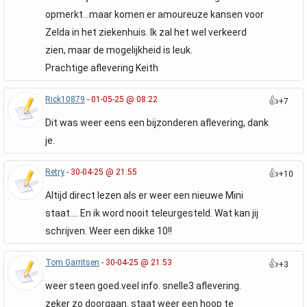
opmerkt...maar komen er amoureuze kansen voor
Zelda in het ziekenhuis. Ik zal het wel verkeerd
zien, maar de mogelijkheid is leuk.
Prachtige aflevering Keith
Rick10879
- 01-05-25 @ 08:22
👍
+7
Dit was weer eens een bijzonderen aflevering, dank
je.
Retry
- 30-04-25 @ 21:55
👍
+10
Altijd direct lezen als er weer een nieuwe Mini
staat…. En ik word nooit teleurgesteld. Wat kan jij
schrijven. Weer een dikke 10!!
Tom Garritsen
- 30-04-25 @ 21:53
👍
+3
weer steen goed.veel info. snelle3 aflevering.
zeker zo doorgaan. staat weer een hoop te