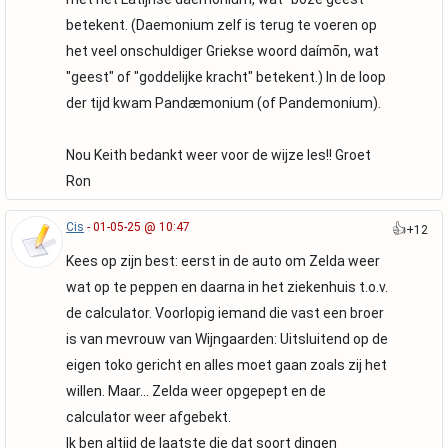
betekent. (Daemonium zelf is terug te voeren op
het veel onschuldiger Griekse woord daímōn, wat
"geest" of "goddelijke kracht" betekent.) In de loop
der tijd kwam Pandæmonium (of Pandemonium).
Nou Keith bedankt weer voor de wijze les!! Groet
Ron
Cis
- 01-05-25 @ 10:47
👍
+12
Kees op zijn best: eerst in de auto om Zelda weer
wat op te peppen en daarna in het ziekenhuis t.o.v.
de calculator. Voorlopig iemand die vast een broer
is van mevrouw van Wijngaarden: Uitsluitend op de
eigen toko gericht en alles moet gaan zoals zij het
willen. Maar... Zelda weer opgepept en de
calculator weer afgebekt.
Ik ben altijd de laatste die dat soort dingen