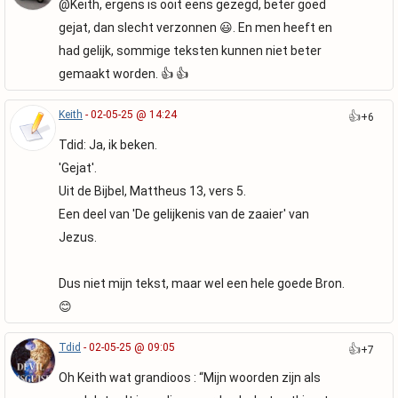
@Keith, ergens is ooit eens gezegd, beter goed
gejat, dan slecht verzonnen 😃. En men heeft en
had gelijk, sommige teksten kunnen niet beter
gemaakt worden. 👍 👍
Keith
- 02-05-25 @ 14:24
👍
+6
Tdid: Ja, ik beken.
'Gejat'.
Uit de Bijbel, Mattheus 13, vers 5.
Een deel van 'De gelijkenis van de zaaier' van
Jezus.
Dus niet mijn tekst, maar wel een hele goede Bron.
😊
Tdid
- 02-05-25 @ 09:05
👍
+7
Oh Keith wat grandioos : “Mijn woorden zijn als