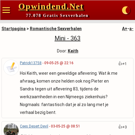
Opwindend.Net
77.078 Gratis Sexverhalen
Startpagina
>
Romantische Sexverhalen
A+
-
a-
Mini - 363
Door:
Keith
Patrick13758
- 09-05-25 @ 22:16
👍
+1
Hoi Keith, weer een geweldige aflevering. Wat ik me
afvraag, komen onze helden ook nog Pieter en
Sandra tegen uit aflevering 83, tijdens de
werkzaamheden in een Nijmeegs ziekenhuis?
Nogmaals: fantastisch dat je al zo lang met je
verhaal bezig bent.
Cees Desert Devil
- 03-05-25 @ 08:51
👍
+3