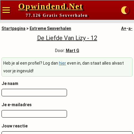
Opwindend.Net
77.126 Gratis Sexverhalen
Startpagina
>
Extreme Sexverhalen
A+
-
a-
De Liefde Van Lizy - 12
Door:
Mart G
Heb je al een profiel? Log dan
hier
even in, dan staat alles alvast
voor je ingevuld!
Je naam
Je e-mailadres
Jouw reactie