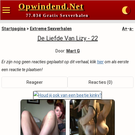
Opwindend.Net
77.034 Gratis Sexverhalen
Startpagina
>
Extreme Sexverhalen
A+
-
a-
De Liefde Van Lizy - 22
Door:
Mart G
Er zijn nog geen reacties geplaatst op dit verhaal, klik
hier
om als eerste
een reactie te plaatsen!
Reageer
Reacties (0)