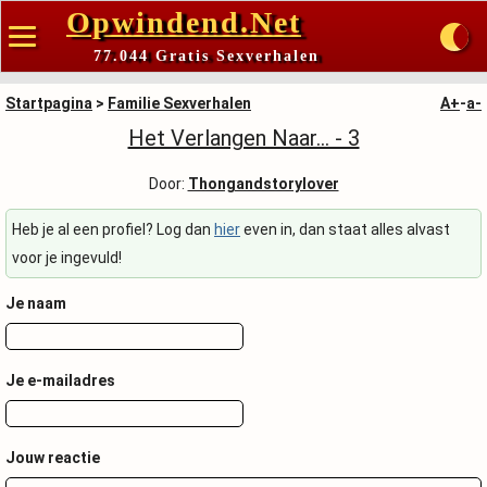
Opwindend.Net
77.044 Gratis Sexverhalen
Startpagina
>
Familie Sexverhalen
A+
-
a-
Het Verlangen Naar... - 3
Door:
Thongandstorylover
Heb je al een profiel? Log dan
hier
even in, dan staat alles alvast
voor je ingevuld!
Je naam
Je e-mailadres
Jouw reactie