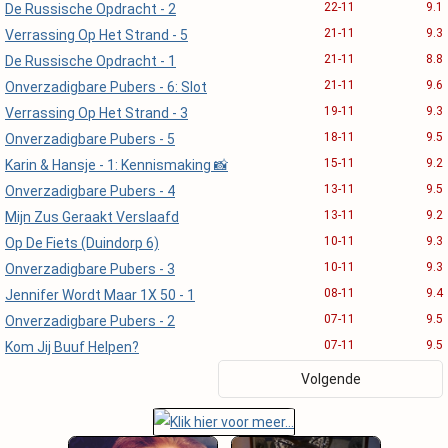
22-11
9.1
De Russische Opdracht - 2
21-11
9.3
Verrassing Op Het Strand - 5
21-11
8.8
De Russische Opdracht - 1
21-11
9.6
Onverzadigbare Pubers - 6: Slot
19-11
9.3
Verrassing Op Het Strand - 3
18-11
9.5
Onverzadigbare Pubers - 5
15-11
9.2
Karin & Hansje - 1: Kennismaking 📸
13-11
9.5
Onverzadigbare Pubers - 4
13-11
9.2
Mijn Zus Geraakt Verslaafd
10-11
9.3
Op De Fiets (Duindorp 6)
10-11
9.3
Onverzadigbare Pubers - 3
08-11
9.4
Jennifer Wordt Maar 1X 50 - 1
07-11
9.5
Onverzadigbare Pubers - 2
07-11
9.5
Kom Jij Buuf Helpen?
Volgende