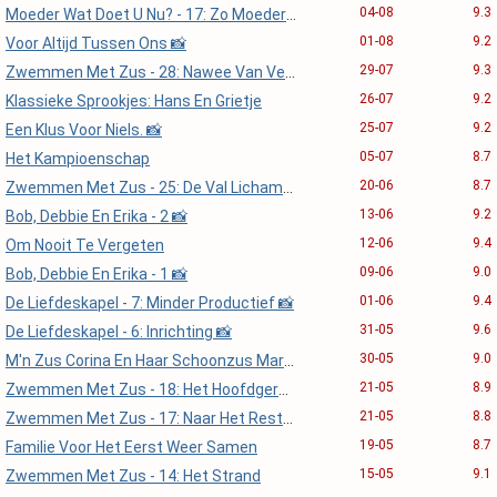
04-08
9.3
Moeder Wat Doet U Nu? - 17: Zo Moeder Zo Dochter
01-08
9.2
Voor Altijd Tussen Ons 📸
29-07
9.3
Zwemmen Met Zus - 28: Nawee Van Verstrengelde Ziele
26-07
9.2
Klassieke Sprookjes: Hans En Grietje
25-07
9.2
Een Klus Voor Niels. 📸
05-07
8.7
Het Kampioenschap
20-06
8.7
Zwemmen Met Zus - 25: De Val Lichamelijke Lust
13-06
9.2
Bob, Debbie En Erika - 2 📸
12-06
9.4
Om Nooit Te Vergeten
09-06
9.0
Bob, Debbie En Erika - 1 📸
01-06
9.4
De Liefdeskapel - 7: Minder Productief 📸
31-05
9.6
De Liefdeskapel - 6: Inrichting 📸
30-05
9.0
M'n Zus Corina En Haar Schoonzus Marijke
21-05
8.9
Zwemmen Met Zus - 18: Het Hoofdgerecht
21-05
8.8
Zwemmen Met Zus - 17: Naar Het Restaurant
19-05
8.7
Familie Voor Het Eerst Weer Samen
15-05
9.1
Zwemmen Met Zus - 14: Het Strand