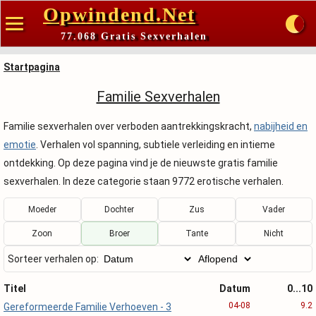
Opwindend.Net
77.068 Gratis Sexverhalen
Startpagina
Familie Sexverhalen
Familie sexverhalen over verboden aantrekkingskracht,
nabijheid en
emotie
. Verhalen vol spanning, subtiele verleiding en intieme
ontdekking. Op deze pagina vind je de nieuwste gratis familie
sexverhalen. In deze categorie staan 9772 erotische verhalen.
Moeder
Dochter
Zus
Vader
Zoon
Broer
Tante
Nicht
Sorteer verhalen op:
Titel
Datum
0...10
04-08
9.2
Gereformeerde Familie Verhoeven - 3