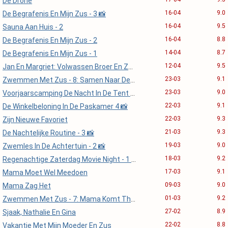
De Drone
16-04
9.0
De Begrafenis En Mijn Zus - 3 📸
16-04
9.5
Sauna Aan Huis - 2
16-04
8.8
De Begrafenis En Mijn Zus - 2
14-04
8.7
De Begrafenis En Mijn Zus - 1
12-04
9.5
Jan En Margriet: Volwassen Broer En Zus
23-03
9.1
Zwemmen Met Zus - 8: Samen Naar De Dokter
23-03
9.0
Voorjaarscamping De Nacht In De Tent - 5: (Slot) 📸
22-03
9.1
De Winkelbeloning In De Paskamer 4 📸
22-03
9.3
Zijn Nieuwe Favoriet
21-03
9.3
De Nachtelijke Routine - 3 📸
19-03
9.0
Zwemles In De Achtertuin - 2 📸
18-03
9.2
Regenachtige Zaterdag Movie Night - 1 📸
17-03
9.1
Mama Moet Wel Meedoen
09-03
9.0
Mama Zag Het
01-03
9.2
Zwemmen Met Zus - 7: Mama Komt Thuis 📸
27-02
8.9
Sjaak, Nathalie En Gina
22-02
8.8
Vakantie Met Mijn Moeder En Zus