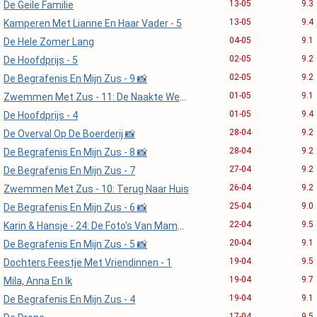
13-05
9.3
De Geile Familie
13-05
9.4
Kamperen Met Lianne En Haar Vader - 5
04-05
9.1
De Hele Zomer Lang
02-05
9.2
De Hoofdprijs - 5
02-05
9.2
De Begrafenis En Mijn Zus - 9 📸
01-05
9.1
Zwemmen Met Zus - 11: De Naakte Wetten 📸
01-05
9.4
De Hoofdprijs - 4
28-04
9.2
De Overval Op De Boerderij 📸
28-04
9.2
De Begrafenis En Mijn Zus - 8 📸
27-04
9.2
De Begrafenis En Mijn Zus - 7
26-04
9.2
Zwemmen Met Zus - 10: Terug Naar Huis
25-04
9.0
De Begrafenis En Mijn Zus - 6 📸
22-04
9.5
Karin & Hansje - 24: De Foto's Van Mams 📸
20-04
9.1
De Begrafenis En Mijn Zus - 5 📸
19-04
9.5
Dochters Feestje Met Vriendinnen - 1
19-04
9.7
Mila, Anna En Ik
19-04
9.1
De Begrafenis En Mijn Zus - 4
17-04
9.5