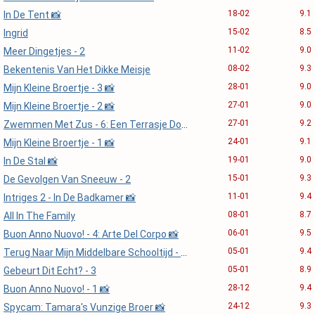
18-02
9.1
In De Tent 📸
15-02
8.5
Ingrid
11-02
9.0
Meer Dingetjes - 2
08-02
9.3
Bekentenis Van Het Dikke Meisje
28-01
9.0
Mijn Kleine Broertje - 3 📸
27-01
9.0
Mijn Kleine Broertje - 2 📸
27-01
9.2
Zwemmen Met Zus - 6: Een Terrasje Doen
24-01
9.1
Mijn Kleine Broertje - 1 📸
19-01
9.0
In De Stal 📸
15-01
9.3
De Gevolgen Van Sneeuw - 2
11-01
9.4
Intriges 2 - In De Badkamer 📸
08-01
8.7
All In The Family
06-01
9.5
Buon Anno Nuovo! - 4: Arte Del Corpo 📸
05-01
9.4
Terug Naar Mijn Middelbare Schooltijd - 9 📸
05-01
8.9
Gebeurt Dit Echt? - 3
28-12
9.4
Buon Anno Nuovo! - 1 📸
24-12
9.3
Spycam: Tamara's Vunzige Broer 📸