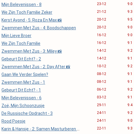
23-12
9.0
Mijn Belevenissen - 8
21-12
9.3
We Zijn Toch Familie Zeker
20-12
9.5
Kerst Avond - 5: Roza En Max 📸
20-12
9.0
Zwemmen Met Zus - 4: Boodschappen
16-12
9.0
Mijn Lieve Broer
16-12
9.1
We Zijn Toch Familie
14-12
9.2
Zwemmen Met Zus - 3: Miley 📸
14-12
9.1
Gebeurt Dit Echt? - 2
10-12
9.2
Zwemmen Met Zus - 2: Day After 📸
08-12
9.1
Gaan We Verder Spelen?
08-12
9.1
Zwemmen Met Zus - 1
06-12
9.2
Gebeurt Dit Echt? - 1
03-12
9.1
Mijn Belevenissen - 6
29-11
9.4
Zoë, Mijn Schoonzusje
24-11
9.2
De Russische Opdracht - 3
24-11
9.0
Rood Poesje
22-11
9.3
Karin & Hansje - 2: Samen Masturberen 📸