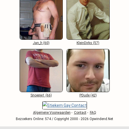
Jan_h (60)
KleinDirks (57)
Snoepje1 (66)
PDude (42)
Algemene Voorwaarden
-
Contact
-
FAQ
Bezoekers Online: 574 / Copyright 2000 - 2026 Opwindend.Net