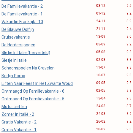
03-12
9.5
De Familievakantie - 2
01-12
9.2
De Familievakantie - 1
24-11
8.9
Vakantie Frankrijk - 10
21-11
9.4
De Blauwe Dolfijn
13-09
9.0
Cruisevakantie
03-09
9.2
De Herdersjongen
05-08
9.3
Sletje In Italië (herverteld)
02-08
8.8
Sletje In Italië
11-07
9.3
Schoonspoelen Na Gravelen
10-07
9.3
Berlijn Porno
09-05
9.3
Liften Naar Feest In Het Zwarte Woud
02-05
9.3
Ontmaagd Op Familievakantie - 6
13-04
9.3
Ontmaagd Op Familievakantie - 5
24-03
8.7
Motortreffen
24-03
8.9
Zomer In Italië - 2
26-02
9.2
Gratis Vakantie - 2
20-02
9.3
Gratis Vakantie - 1