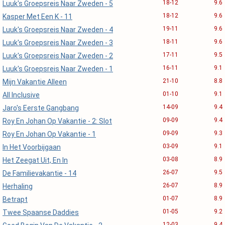
18-12
9.6
Luuk's Groepsreis Naar Zweden - 5
18-12
9.6
Kasper Met Een K - 11
19-11
9.6
Luuk's Groepsreis Naar Zweden - 4
18-11
9.6
Luuk's Groepsreis Naar Zweden - 3
17-11
9.5
Luuk's Groepsreis Naar Zweden - 2
16-11
9.1
Luuk's Groepsreis Naar Zweden - 1
21-10
8.8
Mijn Vakantie Alleen
01-10
9.1
All Inclusive
14-09
9.4
Jaro's Eerste Gangbang
09-09
9.4
Roy En Johan Op Vakantie - 2: Slot
09-09
9.3
Roy En Johan Op Vakantie - 1
03-09
9.1
In Het Voorbijgaan
03-08
8.9
Het Zeegat Uit, En In
26-07
9.5
De Familievakantie - 14
26-07
8.9
Herhaling
01-07
8.9
Betrapt
01-05
9.2
Twee Spaanse Daddies
12-03
9.4