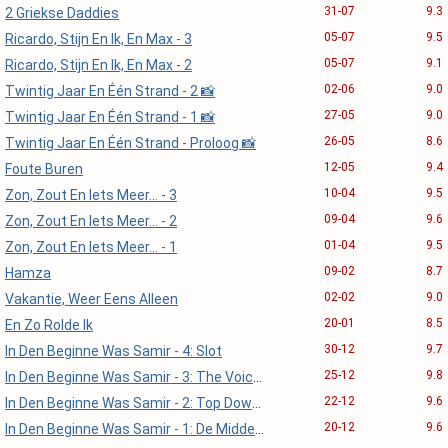
31-07
9.3
2 Griekse Daddies
05-07
9.5
Ricardo, Stijn En Ik, En Max - 3
05-07
9.1
Ricardo, Stijn En Ik, En Max - 2
02-06
9.0
Twintig Jaar En Één Strand - 2 📸
27-05
9.0
Twintig Jaar En Één Strand - 1 📸
26-05
8.6
Twintig Jaar En Één Strand - Proloog 📸
12-05
9.4
Foute Buren
10-04
9.5
Zon, Zout En Iets Meer... - 3
09-04
9.6
Zon, Zout En Iets Meer... - 2
01-04
9.5
Zon, Zout En Iets Meer... - 1
09-02
8.7
Hamza
02-02
9.0
Vakantie, Weer Eens Alleen
20-01
8.5
En Zo Rolde Ik
30-12
9.7
In Den Beginne Was Samir - 4: Slot
25-12
9.8
In Den Beginne Was Samir - 3: The Voice Kids
22-12
9.6
In Den Beginne Was Samir - 2: Top Down & Bottom Up
20-12
9.6
In Den Beginne Was Samir - 1: De Middenvelder