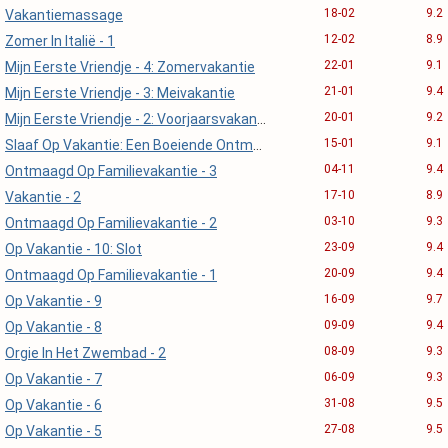
18-02
9.2
Vakantiemassage
12-02
8.9
Zomer In Italië - 1
22-01
9.1
Mijn Eerste Vriendje - 4: Zomervakantie
21-01
9.4
Mijn Eerste Vriendje - 3: Meivakantie
20-01
9.2
Mijn Eerste Vriendje - 2: Voorjaarsvakantie
15-01
9.1
Slaaf Op Vakantie: Een Boeiende Ontmoeting
04-11
9.4
Ontmaagd Op Familievakantie - 3
17-10
8.9
Vakantie - 2
03-10
9.3
Ontmaagd Op Familievakantie - 2
23-09
9.4
Op Vakantie - 10: Slot
20-09
9.4
Ontmaagd Op Familievakantie - 1
16-09
9.7
Op Vakantie - 9
09-09
9.4
Op Vakantie - 8
08-09
9.3
Orgie In Het Zwembad - 2
06-09
9.3
Op Vakantie - 7
31-08
9.5
Op Vakantie - 6
27-08
9.5
Op Vakantie - 5