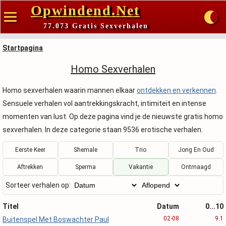
Opwindend.Net
77.073 Gratis Sexverhalen
Startpagina
Homo Sexverhalen
Homo sexverhalen waarin mannen elkaar
ontdekken en verkennen
.
Sensuele verhalen vol aantrekkingskracht, intimiteit en intense
momenten van lust. Op deze pagina vind je de nieuwste gratis homo
sexverhalen. In deze categorie staan 9536 erotische verhalen.
Eerste Keer
Shemale
Trio
Jong En Oud
Aftrekken
Sperma
Vakantie
Ontmaagd
Sorteer verhalen op:
Titel
Datum
0...10
02-08
9.1
Buitenspel Met Boswachter Paul