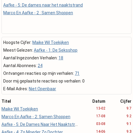
Aafke - 5: De dames naar het naaktstrand
Marco En Aafke - 2 : Samen Shoppen
Hoogste Cijfer:
Maike Wil Toekijken
Meest Gelezen:
Aafke - 1: De Seksshop
Aantal Ingezonden Verhalen:
18
Aantal Abonnees:
24
Ontvangen reacties op mijn verhalen:
71
Door mij geplaatste reacties op verhalen: 0
E-Mail Adres:
Niet Openbaar
Titel
Datum
Cijfer
13-02
9.7
Maike Wil Toekijken
17-08
9.2
Marco En Aafke - 2: Samen Shoppen
03-08
9.1
Aafke - 5: De Dames Naar Het Naaktstrand
14-06
9.3
Aafke - 4: Zo Moeder Zo Dochter