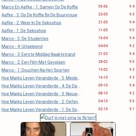
05-06
9.4
Marco En Aafke - 1: Samen Op De Koffie
23-05
9.3
Aafke - 3: Op De Koffie Bij De Buurvrouw
21-05
9.4
Aafke - 2: Weer In De Seksshop
11-05
9.5
Aafke - 1: De Seksshop
16-04
9.4
Marco - 5: De Studentes
04-04
9.2
Marco - 4: Uitgeleend
21-03
9.4
Marco - 3: Eerste Middag Naaktstrand
28-02
9.5
Marco - 2: Een Film Met Gevolgen
15-02
9.3
Marco - 1: Douchen Na Het Sporten
16-10
9.3
Hoe Marks Leven Veranderde - 5: Meidenavond
09-10
9.4
Hoe Marks Leven Veranderde - 4: De Date
08-10
9.2
Hoe Marks Leven Veranderde - 3: Nieuwe Regels
04-10
9.5
Hoe Marks Leven Veranderde - 2: Oefenen
02-10
9.1
Hoe Marks Leven Veranderde - 1: De Sportschool