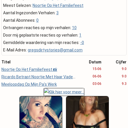
Meest Gelezen:
Noortje Op Het Familiefeest
Aantal Ingezonden Verhalen:
3
Aantal Abonnees:
0
Ontvangen reacties op mijn verhalen:
10
Door mij geplaatste reacties op verhalen:
1
Gemiddelde waardering van mijn reacties:
-0
E-Mail Adres:
gregsdirtystories@gmail.com
Titel
Datum
Cijfer
15-06
9.0
Noortje Op Het Familiefeest 📸
06-06
9.0
Ricardo Betrapt Noortje Met Haar Vader 📸
03-06
9.3
Meeloopdag Op Mijn Pa's Werk