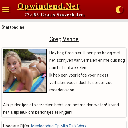
Opwindend.Net
77.055 Gratis Sexverhalen
Startpagina
Greg Vance
Hey hey, Greg hier. Ik ben pas bezig met
het schrijven van verhalen en me dus nog
aan het ontwikkelen.
Ik heb een voorliefde voor incest
verhalen: vader-dochter, broer-zus,
moeder-zoon
Als je ideetjes of verzoeken hebt, laat het me dan weten! Ik vind
het altijd leuk om berichtjes te krijgen!
Hoogste Cijfer:
Meeloopdag Op Mijn Pa's Werk