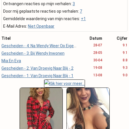
Ontvangen reacties op mijn verhalen:
3
Door mij geplaatste reacties op verhalen:
7
Gemiddelde waardering van mijn reacties:
+1
E-Mail Adres:
Niet Openbaar
Titel
Datum
Cijfer
28-07
9.1
Gescheiden - 4: Na Wendy Weer Op Eigen Benen.
28-05
9.1
Gescheiden - 3: Bij Wendy Inwonen
30-04
8.8
Mia En Eva
19-08
9.3
Gescheiden - 2: Van Droevig Naar Blij - 2
13-08
9.0
Gescheiden - 1: Van Droevig Naar Blij - 1