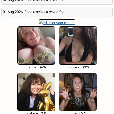
01 Aug 2026:
Geen resultaten gevonden
Hannalor (63)
Emmakeuh (32)
NoFaking (72)
Issgoed (45)