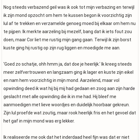
Nog steeds verbazend geil was ik ook tot mijn verbazing en terwijl
ik zijn mond opzocht om hem te kussen begon ik voorzichtig zijn
lul af te trekken en verzamelde genoeg moed bij elkaar om hem nu
te pijpen. Ik merkte aarzeling bij mezelf, bang dat ik iets fout zou
doen, maar Cor liet me rustig mijn gang gaan. Terwijl ik zijn borst
kuste ging hij rustig op zijn rug liggen en moedigde me aan.
'Goed zo schatje, ohh hmm ja, dat doe je heerlijk.' Ik kreeg steeds
meer zelfvertrouwen en langzaam ging ik lager en kuste zijn eikel
en nam hem voorzichtig in mijn mond. Aarzelend, maar vol
opwinding deed ik wat hij bij mij had gedaan en zoog aan zijn harde
geslacht met alle opwinding die ik in me had. Hij bleef me
aanmoedigen met lieve woordjes en duidelijk hoorbaar gekreun.
Zijn lul proefde wat zoutig, maar rook heerlijk fris en het gevoel dat
het gaf in mijn mond was erg lekker.
Ik realiseerde me ook dat het inderdaad heel fijn was dat er niet