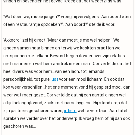
vinden en bovendien het gevoel kreeg dat het wederzijds was.
'Wat doen we, mooie jongen?' vroeg hij vervolgens. 'Aan boord eten
ofeen restaurantje opzoeken?'. 'Aan boord?' stelde ik voor.
'Akkoord!' zei hij direct. 'Maar dan moet je me wel helpen!' We
gingen samen naar binnen en terwijl we kookten praatten we
ontspannen met elkaar. Bewust begon ik weer over zijn relaties
met mannen en wat hem aantrok in een man.. Cor vertelde dat het
heel divers was voor hem...van een lach, tot iemands
persoonlijkheid, tot pure
lust
voor een mooi lichaam. En ook dat
kon weer verschillen...het ene moment vond hij gespierd mooi, dan
weer wat meer gezet. Cor vertelde dat hij een aantal dingen wel
altijd belangrijk vond, zoals met name hygiene. Hij stond erop dat
zijn partners geschoren waren,
intiem
wel te verstaan. Aan tafel
spraken we verder over het onderwerp. Ik vroeg hem of hij dan ook
geschoren was...