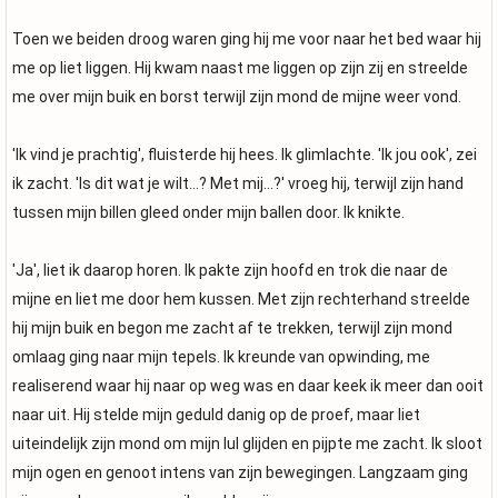
Toen we beiden droog waren ging hij me voor naar het bed waar hij
me op liet liggen. Hij kwam naast me liggen op zijn zij en streelde
me over mijn buik en borst terwijl zijn mond de mijne weer vond.
'Ik vind je prachtig', fluisterde hij hees. Ik glimlachte. 'Ik jou ook', zei
ik zacht. 'Is dit wat je wilt...? Met mij...?' vroeg hij, terwijl zijn hand
tussen mijn billen gleed onder mijn ballen door. Ik knikte.
'Ja', liet ik daarop horen. Ik pakte zijn hoofd en trok die naar de
mijne en liet me door hem kussen. Met zijn rechterhand streelde
hij mijn buik en begon me zacht af te trekken, terwijl zijn mond
omlaag ging naar mijn tepels. Ik kreunde van opwinding, me
realiserend waar hij naar op weg was en daar keek ik meer dan ooit
naar uit. Hij stelde mijn geduld danig op de proef, maar liet
uiteindelijk zijn mond om mijn lul glijden en pijpte me zacht. Ik sloot
mijn ogen en genoot intens van zijn bewegingen. Langzaam ging