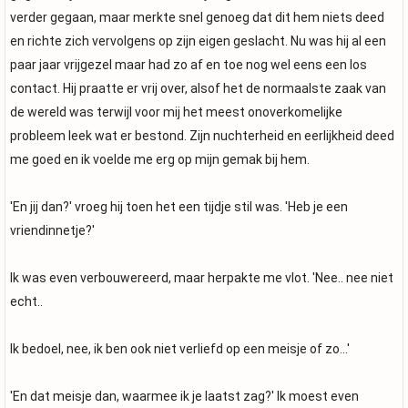
verder gegaan, maar merkte snel genoeg dat dit hem niets deed
en richte zich vervolgens op zijn eigen geslacht. Nu was hij al een
paar jaar vrijgezel maar had zo af en toe nog wel eens een los
contact. Hij praatte er vrij over, alsof het de normaalste zaak van
de wereld was terwijl voor mij het meest onoverkomelijke
probleem leek wat er bestond. Zijn nuchterheid en eerlijkheid deed
me goed en ik voelde me erg op mijn gemak bij hem.
'En jij dan?' vroeg hij toen het een tijdje stil was. 'Heb je een
vriendinnetje?'
Ik was even verbouwereerd, maar herpakte me vlot. 'Nee.. nee niet
echt..
Ik bedoel, nee, ik ben ook niet verliefd op een meisje of zo...'
'En dat meisje dan, waarmee ik je laatst zag?' Ik moest even