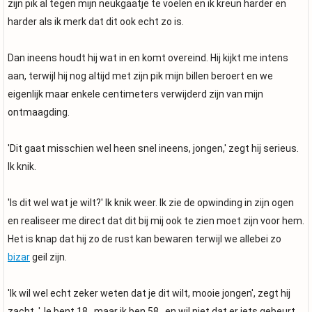
zijn pik al tegen mijn neukgaatje te voelen en ik kreun harder en
harder als ik merk dat dit ook echt zo is.
Dan ineens houdt hij wat in en komt overeind. Hij kijkt me intens
aan, terwijl hij nog altijd met zijn pik mijn billen beroert en we
eigenlijk maar enkele centimeters verwijderd zijn van mijn
ontmaagding.
'Dit gaat misschien wel heen snel ineens, jongen,' zegt hij serieus.
Ik knik.
'Is dit wel wat je wilt?' Ik knik weer. Ik zie de opwinding in zijn ogen
en realiseer me direct dat dit bij mij ook te zien moet zijn voor hem.
Het is knap dat hij zo de rust kan bewaren terwijl we allebei zo
bizar
geil zijn.
'Ik wil wel echt zeker weten dat je dit wilt, mooie jongen', zegt hij
zacht. 'Je bent 18...maar ik ben 58...en wil niet dat er iets gebeurt