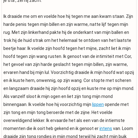
je sta', zei hij zacht.
Ik draaide me om en voelde hoe hij tegen me aan kwam staan. Zijn
harde penis tegen mijn billen en zijn warme, natte lijf tegen mijn
rug. Met zijn linkerhand pakte hij de onderkant van mijn ballen en
trok hij de huid strak om het helemaal te ontdoen van het laatste
beetje haar. Ik voelde zijn hoofd tegen het mijne, zacht liet ik mijn
hoofd tegen zijn wang rusten. Ik genoot van de intimiteit met Cor,
het gevoel van zijn harde geslacht tegen mijn billen, zijn warme,
ervaren hand bij mijn lul. Voorzichtig draaide ik mijn hoofd wat opzij
en ik kuste hem, onwennig, op zijn wang. Cor stopte met scheren
en langzaam draaide hij zijn hoofd opzij en kuste me op mijn mond.
Als vanzelf sloot ik mijn ogen en liet zijn tong mijn mond
binnengaan. Ik voelde hoe hij voorzichtig mijn
lippen
opende met
zijn tong en mijn tong beroerde met de zijne. Het voelde
overweldigend lekker. Ik ervaarde het als een van de intiemste
momenten die ik ooit heb gekend en ik genoot er
intens
van. Loom
draaide zijn tong rondjes in mijn mond terwijl hij zacht mijn buik