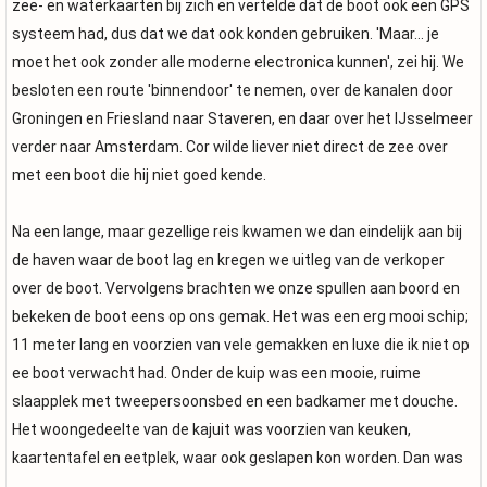
zee- en waterkaarten bij zich en vertelde dat de boot ook een GPS
systeem had, dus dat we dat ook konden gebruiken. 'Maar... je
moet het ook zonder alle moderne electronica kunnen', zei hij. We
besloten een route 'binnendoor' te nemen, over de kanalen door
Groningen en Friesland naar Staveren, en daar over het IJsselmeer
verder naar Amsterdam. Cor wilde liever niet direct de zee over
met een boot die hij niet goed kende.
Na een lange, maar gezellige reis kwamen we dan eindelijk aan bij
de haven waar de boot lag en kregen we uitleg van de verkoper
over de boot. Vervolgens brachten we onze spullen aan boord en
bekeken de boot eens op ons gemak. Het was een erg mooi schip;
11 meter lang en voorzien van vele gemakken en luxe die ik niet op
ee boot verwacht had. Onder de kuip was een mooie, ruime
slaapplek met tweepersoonsbed en een badkamer met douche.
Het woongedeelte van de kajuit was voorzien van keuken,
kaartentafel en eetplek, waar ook geslapen kon worden. Dan was