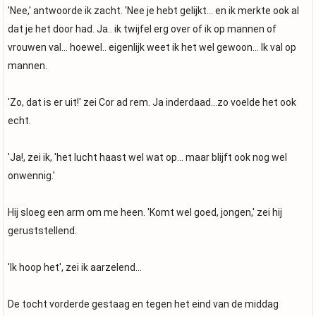
'Nee,' antwoorde ik zacht. 'Nee je hebt gelijkt... en ik merkte ook al
dat je het door had. Ja.. ik twijfel erg over of ik op mannen of
vrouwen val... hoewel.. eigenlijk weet ik het wel gewoon... Ik val op
mannen.
'Zo, dat is er uit!' zei Cor ad rem. Ja inderdaad...zo voelde het ook
echt.
'Ja!, zei ik, 'het lucht haast wel wat op... maar blijft ook nog wel
onwennig.'
Hij sloeg een arm om me heen. 'Komt wel goed, jongen,' zei hij
geruststellend.
'Ik hoop het', zei ik aarzelend...
De tocht vorderde gestaag en tegen het eind van de middag