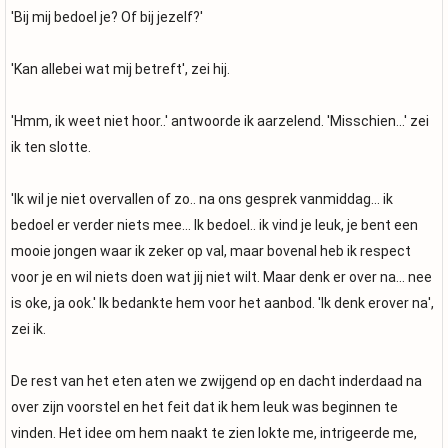
'Bij mij bedoel je? Of bij jezelf?'
'Kan allebei wat mij betreft', zei hij.
'Hmm, ik weet niet hoor..' antwoorde ik aarzelend. 'Misschien...' zei
ik ten slotte.
'Ik wil je niet overvallen of zo.. na ons gesprek vanmiddag... ik
bedoel er verder niets mee... Ik bedoel.. ik vind je leuk, je bent een
mooie jongen waar ik zeker op val, maar bovenal heb ik respect
voor je en wil niets doen wat jij niet wilt. Maar denk er over na... nee
is oke, ja ook.' Ik bedankte hem voor het aanbod. 'Ik denk erover na',
zei ik.
De rest van het eten aten we zwijgend op en dacht inderdaad na
over zijn voorstel en het feit dat ik hem leuk was beginnen te
vinden. Het idee om hem naakt te zien lokte me, intrigeerde me,