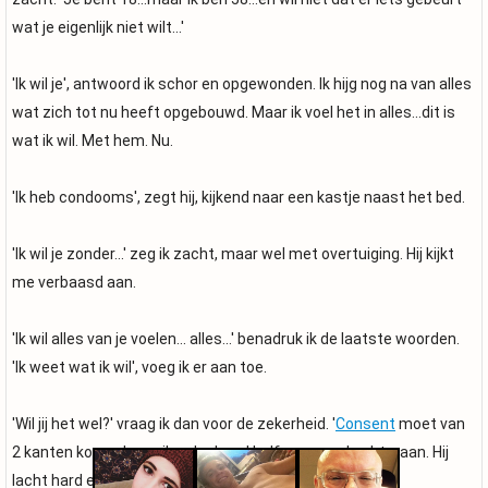
wat je eigenlijk niet wilt...'
'Ik wil je', antwoord ik schor en opgewonden. Ik hijg nog na van alles
wat zich tot nu heeft opgebouwd. Maar ik voel het in alles...dit is
wat ik wil. Met hem. Nu.
'Ik heb condooms', zegt hij, kijkend naar een kastje naast het bed.
'Ik wil je zonder...' zeg ik zacht, maar wel met overtuiging. Hij kijkt
me verbaasd aan.
'Ik wil alles van je voelen... alles...' benadruk ik de laatste woorden.
'Ik weet wat ik wil', voeg ik er aan toe.
'Wil jij het wel?' vraag ik dan voor de zekerheid. '
Consent
moet van
2 kanten komen', zeg ik er lachend half grappend achteraan. Hij
lacht hard en knikt.