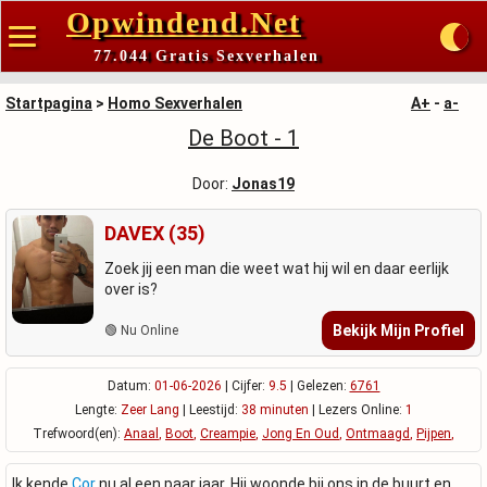
Opwindend.Net
77.044 Gratis Sexverhalen
Startpagina
>
Homo Sexverhalen
A+
-
a-
De Boot - 1
Door:
Jonas19
DAVEX (35)
Zoek jij een man die weet wat hij wil en daar eerlijk
over is?
Bekijk Mijn Profiel
🟢 Nu Online
Datum:
01-06-2026
| Cijfer:
9.5
| Gelezen:
6761
Lengte:
Zeer Lang
| Leestijd:
38 minuten
| Lezers Online:
1
Trefwoord(en):
Anaal
,
Boot
,
Creampie
,
Jong En Oud
,
Ontmaagd
,
Pijpen
,
Ik kende
Cor
nu al een paar jaar. Hij woonde bij ons in de buurt en