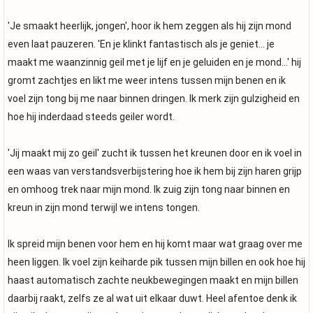
'Je smaakt heerlijk, jongen', hoor ik hem zeggen als hij zijn mond
even laat pauzeren. 'En je klinkt fantastisch als je geniet... je
maakt me waanzinnig geil met je lijf en je geluiden en je mond...' hij
gromt zachtjes en likt me weer intens tussen mijn benen en ik
voel zijn tong bij me naar binnen dringen. Ik merk zijn gulzigheid en
hoe hij inderdaad steeds geiler wordt.
'Jij maakt mij zo geil' zucht ik tussen het kreunen door en ik voel in
een waas van verstandsverbijstering hoe ik hem bij zijn haren grijp
en omhoog trek naar mijn mond. Ik zuig zijn tong naar binnen en
kreun in zijn mond terwijl we intens tongen.
Ik spreid mijn benen voor hem en hij komt maar wat graag over me
heen liggen. Ik voel zijn keiharde pik tussen mijn billen en ook hoe hij
haast automatisch zachte neukbewegingen maakt en mijn billen
daarbij raakt, zelfs ze al wat uit elkaar duwt. Heel afentoe denk ik