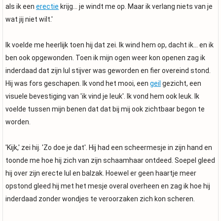
als ik een
erectie
krijg... je windt me op. Maar ik verlang niets van je
wat jij niet wilt.'
Ik voelde me heerlijk toen hij dat zei. Ik wind hem op, dacht ik... en ik
ben ook opgewonden. Toen ik mijn ogen weer kon openen zag ik
inderdaad dat zijn lul stijver was geworden en fier overeind stond.
Hij was fors geschapen. Ik vond het mooi, een
geil
gezicht, een
visuele bevestiging van 'ik vind je leuk'. Ik vond hem ook leuk. Ik
voelde tussen mijn benen dat dat bij mij ook zichtbaar begon te
worden.
'Kijk,' zei hij. 'Zo doe je dat'. Hij had een scheermesje in zijn hand en
toonde me hoe hij zich van zijn schaamhaar ontdeed. Soepel gleed
hij over zijn erecte lul en balzak. Hoewel er geen haartje meer
opstond gleed hij met het mesje overal overheen en zag ik hoe hij
inderdaad zonder wondjes te veroorzaken zich kon scheren.