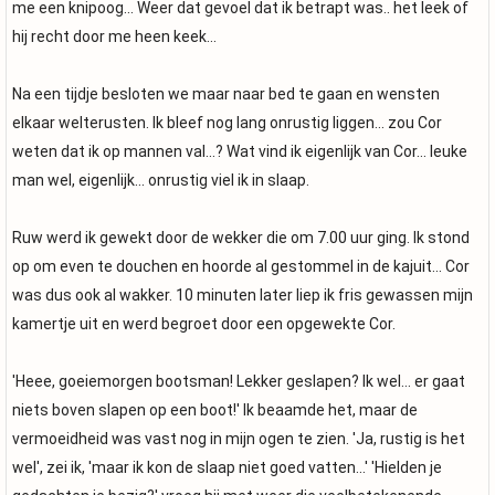
me een knipoog... Weer dat gevoel dat ik betrapt was.. het leek of
hij recht door me heen keek...
Na een tijdje besloten we maar naar bed te gaan en wensten
elkaar welterusten. Ik bleef nog lang onrustig liggen... zou Cor
weten dat ik op mannen val...? Wat vind ik eigenlijk van Cor... leuke
man wel, eigenlijk... onrustig viel ik in slaap.
Ruw werd ik gewekt door de wekker die om 7.00 uur ging. Ik stond
op om even te douchen en hoorde al gestommel in de kajuit... Cor
was dus ook al wakker. 10 minuten later liep ik fris gewassen mijn
kamertje uit en werd begroet door een opgewekte Cor.
'Heee, goeiemorgen bootsman! Lekker geslapen? Ik wel... er gaat
niets boven slapen op een boot!' Ik beaamde het, maar de
vermoeidheid was vast nog in mijn ogen te zien. 'Ja, rustig is het
wel', zei ik, 'maar ik kon de slaap niet goed vatten...' 'Hielden je