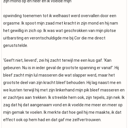
zijn mond op en neer en ik voelde mijn
opwinding toenemen tot ik welhaast werd overvallen door een
orgasme. Ik spoot mijn zaad met kracht in zijn mond en hij nam
het gewillig in zich op. Ik was wat geschrokken van mijn plotse
uitbarsting en verontschuldigde me bij Cor die me direct
geruststelde.
'Geeft niet, lieverd', zei hij zacht terwijl me een kus gaf. 'Kan
gebeuren. Nu is in ieder geval de grootste spanning er vanaf'. Hij
bleef zacht mijn lul masseren die wat slapper werd, maar het
grootste deel van zijn kracht bleef behouden. Hij lag naast me en
we kusten terwijl hij met zijn linkerhand mijn pik bleef masseren en
er zachtjes aan trekken. Ik streelde hem ook, zijn tepels, zijn nek. Ik
zag dat hij dat aangenaam vond en ik voelde me meer en meer op
mijn gemak te voelen. Ik merkte dat hoe geil hij me maakte, ik dat
effect ook op hem had en dat gaf me zelfvertrouwen.