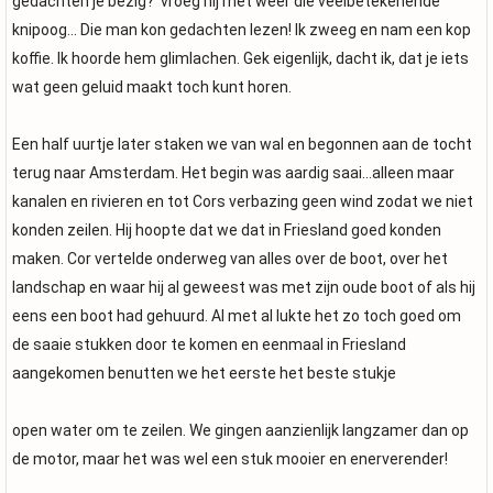
gedachten je bezig?' vroeg hij met weer die veelbetekenende
knipoog... Die man kon gedachten lezen! Ik zweeg en nam een kop
koffie. Ik hoorde hem glimlachen. Gek eigenlijk, dacht ik, dat je iets
wat geen geluid maakt toch kunt horen.
Een half uurtje later staken we van wal en begonnen aan de tocht
terug naar Amsterdam. Het begin was aardig saai...alleen maar
kanalen en rivieren en tot Cors verbazing geen wind zodat we niet
konden zeilen. Hij hoopte dat we dat in Friesland goed konden
maken. Cor vertelde onderweg van alles over de boot, over het
landschap en waar hij al geweest was met zijn oude boot of als hij
eens een boot had gehuurd. Al met al lukte het zo toch goed om
de saaie stukken door te komen en eenmaal in Friesland
aangekomen benutten we het eerste het beste stukje
open water om te zeilen. We gingen aanzienlijk langzamer dan op
de motor, maar het was wel een stuk mooier en enerverender!