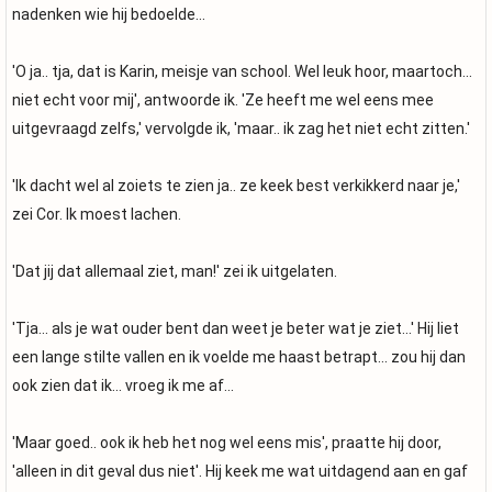
nadenken wie hij bedoelde...
'O ja.. tja, dat is Karin, meisje van school. Wel leuk hoor, maartoch...
niet echt voor mij', antwoorde ik. 'Ze heeft me wel eens mee
uitgevraagd zelfs,' vervolgde ik, 'maar.. ik zag het niet echt zitten.'
'Ik dacht wel al zoiets te zien ja.. ze keek best verkikkerd naar je,'
zei Cor. Ik moest lachen.
'Dat jij dat allemaal ziet, man!' zei ik uitgelaten.
'Tja... als je wat ouder bent dan weet je beter wat je ziet...' Hij liet
een lange stilte vallen en ik voelde me haast betrapt... zou hij dan
ook zien dat ik... vroeg ik me af...
'Maar goed.. ook ik heb het nog wel eens mis', praatte hij door,
'alleen in dit geval dus niet'. Hij keek me wat uitdagend aan en gaf