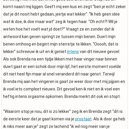
komt naast mij liggen. Geeft mij een kus en zegt “ben je echt zeker
dat je dit nooit hebt gedaan, jeetje wat lekker”. “Ik heb geen idee
wat ik doe, ik doe maar wat” zeg ik tegen haar. “Oh echt?! Wil je
weten hoe het voelt wat jd doet?” Vraagt ze en zonder dat ik
antwoord kan geven springt ze tussen mijn benen. Duwt mijn
benen omhoog en begint mijn sterretje te likken. “Ooooh, dat is
lekker” schreeuw ik uit en ik geniet
intens
van dit nieuwe gevoel.
Als ook Brenda na een tijdje likken met haar vinger naar binnen
duwt gaat er een schok door mijn lijf, het eerste moment voelde
dit niet heel fijn maar al snel veranderd dit naar genot. Terwijl
Brenda mij aan het vingeren is gaat ze weer door met mij pijpen en
ik voel iets compleet nieuws. Dit gevoel ken ik niet en ik voel een
heftig intens orgasme opkomen. Brenda merkt dit ook en stopt.
“Waarom stop je nou, dit is zo lekker” zeg ik en Brenda zegt “dit is
de eerste keer dat je gaat komen via je
prostaat
. Als ik door ga heb
ik niks meer aan je” zegt ze lachend “ik wil nog meer van je