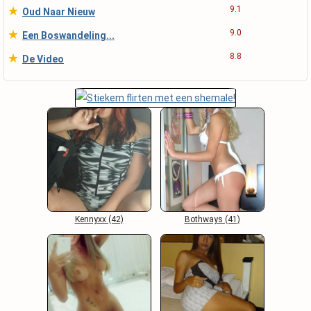
★
9.1
Oud Naar Nieuw
★
9.0
Een Boswandeling...
★
8.8
De Video
Kennyxx (42)
Bothways (41)