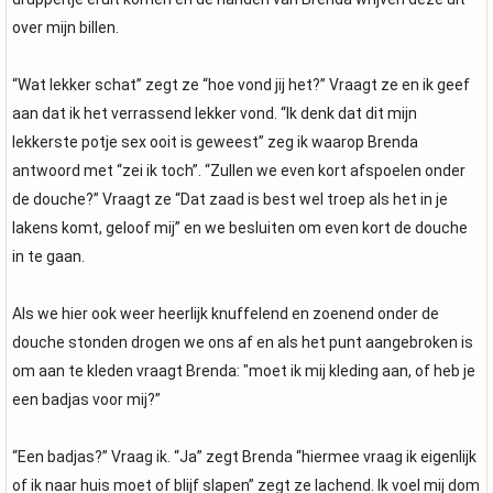
over mijn billen.
“Wat lekker schat” zegt ze “hoe vond jij het?” Vraagt ze en ik geef
aan dat ik het verrassend lekker vond. “Ik denk dat dit mijn
lekkerste potje sex ooit is geweest” zeg ik waarop Brenda
antwoord met “zei ik toch”. “Zullen we even kort afspoelen onder
de douche?” Vraagt ze “Dat zaad is best wel troep als het in je
lakens komt, geloof mij” en we besluiten om even kort de douche
in te gaan.
Als we hier ook weer heerlijk knuffelend en zoenend onder de
douche stonden drogen we ons af en als het punt aangebroken is
om aan te kleden vraagt Brenda: "moet ik mij kleding aan, of heb je
een badjas voor mij?”
“Een badjas?” Vraag ik. “Ja” zegt Brenda “hiermee vraag ik eigenlijk
of ik naar huis moet of blijf slapen” zegt ze lachend. Ik voel mij dom