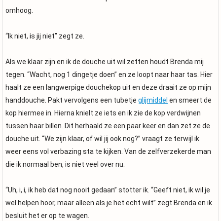
omhoog.
“Ik niet, is jij niet” zegt ze.
Als we klaar zijn en ik de douche uit wil zetten houdt Brenda mij
tegen. “Wacht, nog 1 dingetje doen” en ze loopt naar haar tas. Hier
haalt ze een langwerpige douchekop uit en deze draait ze op mijn
handdouche. Pakt vervolgens een tubetje
glijmiddel
en smeert de
kop hiermee in. Hierna knielt ze iets en ik zie de kop verdwijnen
tussen haar billen. Dit herhaald ze een paar keer en dan zet ze de
douche uit. “We zijn klaar, of wil jij ook nog?” vraagt ze terwijl ik
weer eens vol verbazing sta te kijken. Van de zelfverzekerde man
die ik normaal ben, is niet veel over nu.
“Uh, i, i, ik heb dat nog nooit gedaan” stotter ik. “Geeft niet, ik wil je
wel helpen hoor, maar alleen als je het echt wilt” zegt Brenda en ik
besluit het er op te wagen.