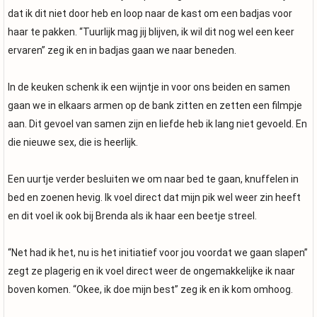
dat ik dit niet door heb en loop naar de kast om een badjas voor
haar te pakken. “Tuurlijk mag jij blijven, ik wil dit nog wel een keer
ervaren” zeg ik en in badjas gaan we naar beneden.
In de keuken schenk ik een wijntje in voor ons beiden en samen
gaan we in elkaars armen op de bank zitten en zetten een filmpje
aan. Dit gevoel van samen zijn en liefde heb ik lang niet gevoeld. En
die nieuwe sex, die is heerlijk.
Een uurtje verder besluiten we om naar bed te gaan, knuffelen in
bed en zoenen hevig. Ik voel direct dat mijn pik wel weer zin heeft
en dit voel ik ook bij Brenda als ik haar een beetje streel.
“Net had ik het, nu is het initiatief voor jou voordat we gaan slapen”
zegt ze plagerig en ik voel direct weer de ongemakkelijke ik naar
boven komen. “Okee, ik doe mijn best” zeg ik en ik kom omhoog.