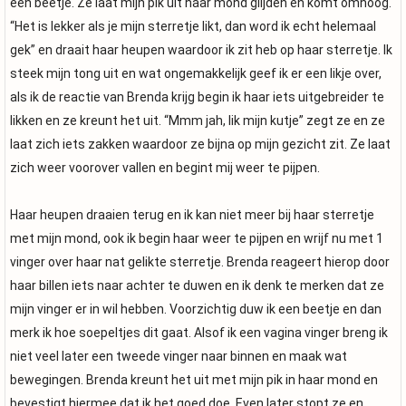
een beetje. Ze laat mijn pik uit haar mond glijden en komt omhoog.
“Het is lekker als je mijn sterretje likt, dan word ik echt helemaal
gek” en draait haar heupen waardoor ik zit heb op haar sterretje. Ik
steek mijn tong uit en wat ongemakkelijk geef ik er een likje over,
als ik de reactie van Brenda krijg begin ik haar iets uitgebreider te
likken en ze kreunt het uit. “Mmm jah, lik mijn kutje” zegt ze en ze
laat zich iets zakken waardoor ze bijna op mijn gezicht zit. Ze laat
zich weer voorover vallen en begint mij weer te pijpen.
Haar heupen draaien terug en ik kan niet meer bij haar sterretje
met mijn mond, ook ik begin haar weer te pijpen en wrijf nu met 1
vinger over haar nat gelikte sterretje. Brenda reageert hierop door
haar billen iets naar achter te duwen en ik denk te merken dat ze
mijn vinger er in wil hebben. Voorzichtig duw ik een beetje en dan
merk ik hoe soepeltjes dit gaat. Alsof ik een vagina vinger breng ik
niet veel later een tweede vinger naar binnen en maak wat
bewegingen. Brenda kreunt het uit met mijn pik in haar mond en
bevestigt hiermee dat ik het goed doe. Even later stopt ze en