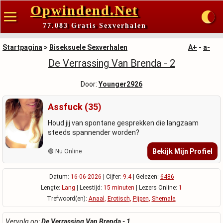
Opwindend.Net
77.083 Gratis Sexverhalen
Startpagina
>
Biseksuele Sexverhalen
A+
-
a-
De Verrassing Van Brenda - 2
Door:
Younger2926
Assfuck (35)
Houd jij van spontane gesprekken die langzaam
steeds spannender worden?
Bekijk Mijn Profiel
🟢 Nu Online
Datum:
16-06-2026
| Cijfer:
9.4
| Gelezen:
6486
Lengte:
Lang
| Leestijd:
15 minuten
| Lezers Online:
1
Trefwoord(en):
Anaal
,
Erotisch
,
Pijpen
,
Shemale
,
Vervolg op:
De Verrassing Van Brenda - 1