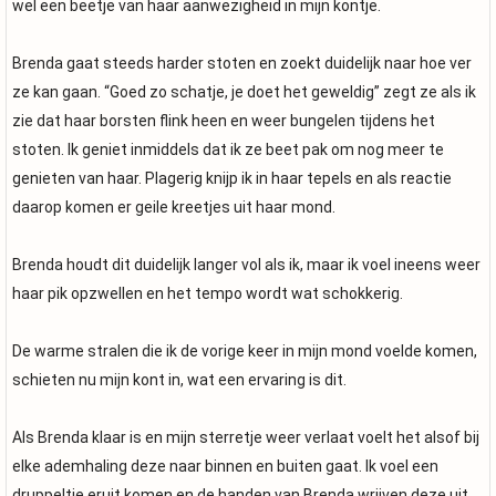
wel een beetje van haar aanwezigheid in mijn kontje.
Brenda gaat steeds harder stoten en zoekt duidelijk naar hoe ver
ze kan gaan. “Goed zo schatje, je doet het geweldig” zegt ze als ik
zie dat haar borsten flink heen en weer bungelen tijdens het
stoten. Ik geniet inmiddels dat ik ze beet pak om nog meer te
genieten van haar. Plagerig knijp ik in haar tepels en als reactie
daarop komen er geile kreetjes uit haar mond.
Brenda houdt dit duidelijk langer vol als ik, maar ik voel ineens weer
haar pik opzwellen en het tempo wordt wat schokkerig.
De warme stralen die ik de vorige keer in mijn mond voelde komen,
schieten nu mijn kont in, wat een ervaring is dit.
Als Brenda klaar is en mijn sterretje weer verlaat voelt het alsof bij
elke ademhaling deze naar binnen en buiten gaat. Ik voel een
druppeltje eruit komen en de handen van Brenda wrijven deze uit