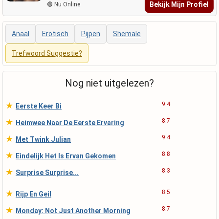
Bekijk Mijn Profiel
🟢 Nu Online
Anaal
Erotisch
Pijpen
Shemale
Trefwoord Suggestie?
Nog niet uitgelezen?
★
9.4
Eerste Keer Bi
★
8.7
Heimwee Naar De Eerste Ervaring
★
9.4
Met Twink Julian
★
8.8
Eindelijk Het Is Ervan Gekomen
★
8.3
Surprise Surprise...
★
8.5
Rijp En Geil
★
8.7
Monday: Not Just Another Morning