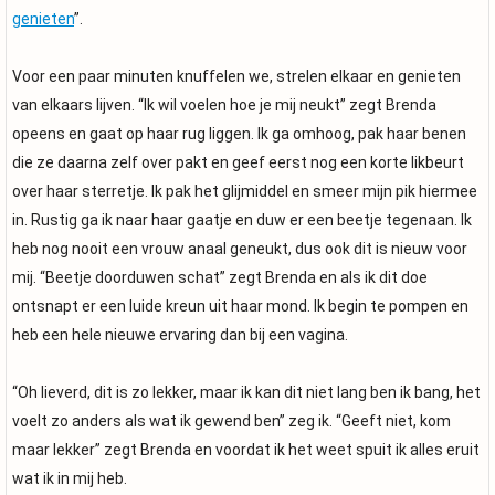
genieten
”.
Voor een paar minuten knuffelen we, strelen elkaar en genieten
van elkaars lijven. “Ik wil voelen hoe je mij neukt” zegt Brenda
opeens en gaat op haar rug liggen. Ik ga omhoog, pak haar benen
die ze daarna zelf over pakt en geef eerst nog een korte likbeurt
over haar sterretje. Ik pak het glijmiddel en smeer mijn pik hiermee
in. Rustig ga ik naar haar gaatje en duw er een beetje tegenaan. Ik
heb nog nooit een vrouw anaal geneukt, dus ook dit is nieuw voor
mij. “Beetje doorduwen schat” zegt Brenda en als ik dit doe
ontsnapt er een luide kreun uit haar mond. Ik begin te pompen en
heb een hele nieuwe ervaring dan bij een vagina.
“Oh lieverd, dit is zo lekker, maar ik kan dit niet lang ben ik bang, het
voelt zo anders als wat ik gewend ben” zeg ik. “Geeft niet, kom
maar lekker” zegt Brenda en voordat ik het weet spuit ik alles eruit
wat ik in mij heb.