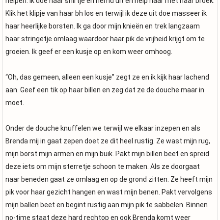
helpen. Ik doe haar shirtje en hemd uit en help haar met haar broek.
Klik het klipje van haar bh los en terwijl ik deze uit doe masseer ik
haar heerlijke borsten. Ik ga door mijn knieën en trek langzaam
haar stringetje omlaag waardoor haar pik de vrijheid krijgt om te
groeien. Ik geef er een kusje op en kom weer omhoog.
“Oh, das gemeen, alleen een kusje” zegt ze en ik kijk haar lachend
aan. Geef een tik op haar billen en zeg dat ze de douche maar in
moet.
Onder de douche knuffelen we terwijl we elkaar inzepen en als
Brenda mij in gaat zepen doet ze dit heel rustig. Ze wast mijn rug,
mijn borst mijn armen en mijn buik. Pakt mijn billen beet en spreid
deze iets om mijn sterretje schoon te maken. Als ze doorgaat
naar beneden gaat ze omlaag en op de grond zitten. Ze heeft mijn
pik voor haar gezicht hangen en wast mijn benen. Pakt vervolgens
mijn ballen beet en begint rustig aan mijn pik te sabbelen. Binnen
no-time staat deze hard rechtop en ook Brenda komt weer