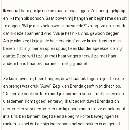
Ik verlaat haar grotje en kom naast haar liggen. Ze springt gelijk op
en likt mijn pik schoon. Gaat boven mij hangen en begint me dan uit
te dagen. “Wil je ook voelen wat ik nu voelde?” vraagt ze en ik merk
dat ik deze spannend vind. “Als je het niks vind, gewoon zeggen.
Als je niks zegt krijg je de hele ervaring” en ze kruipt tussen mijn
benen. Tilt mijn benen op en spuugt een klodder speeksel op mijn
gaatje. Deze wrijft ze uit met haar vingers terwijl ze met haar
andere hand haar pik insmeert met glijmiddel.
Ze komt over mij heen hangen, duwt haar pik tegen mijn sterretje
en brengt wat druk. “Auw!” Zeg ik en Brenda geeft niet direct op.
“De eerste centimeters moet je doorheen schat, rustig in en diep
uitademen, komt goed” en terwijl ik uit adem duwt Brenda zich
centimeter voor centimeter rustig naar binnen tot ze er helemaal
in zit. “Ik ben binnen” zegt ze en ze begint korte bewegingen te
maken. Ik voel dat de pijn inderdaad snel vertrokken is en geniet