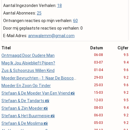
Aantal Ingezonden Verhalen:
18
Aantal Abonnees:
25
Ontvangen reacties op mijn verhalen:
60
Door mij geplaatste reacties op verhalen: 0
E-Mail Adres:
annwalemm@gmail.com
Titel
Datum
Cijfer
06-08
9.5
Ontmaagd Door Oudere Man
03-07
9.4
Mag Ik Jou Alsjeblieft Pijpen?
01-04
9.6
Zus & Schoonzus Willen Kind
29-03
9.2
Moeder Bevruchten - 1: Naar De Bioscoop
25-03
9.6
Moeder En Zoon Op Tinder
15-03
9.2
Stefaan & De Moeder Van Een Vriend 📸
12-03
9.5
Stefaan & De Tandarts 📸
08-03
9.4
Stefaan & Zijn Moeder 📸
06-03
9.2
Stefaan & Het Buurmeisje 📸
05-03
9.2
Stefaan & De Moslima 📸