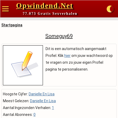
Opwindend.Net
77.073 Gratis Sexverhalen
Startpagina
Someguy69
Dit is een automatisch aangemaakt
Profiel. Klik
hier
om jouw wachtwoord op
te vragen om zo jouw eigen Profiel
pagina te personaliseren.
Hoogste Cijfer:
Danielle En Lisa
Meest Gelezen:
Danielle En Lisa
Aantal Ingezonden Verhalen:
1
Aantal Abonnees:
0