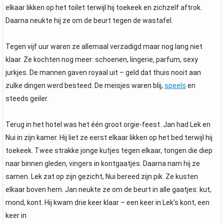
elkaar likken op het toilet terwijl hij toekeek en zichzelf aftrok.
Daarna neukte hij ze om de beurt tegen de wastafel.
Tegen vijf uur waren ze allemaal verzadigd maar nog lang niet
klaar. Ze kochten nog meer: schoenen, lingerie, parfum, sexy
jurkjes. De mannen gaven royaal uit – geld dat thuis nooit aan
zulke dingen werd besteed. De meisjes waren blij,
speels
en
steeds geiler.
Terug in het hotel was het één groot orgie-feest. Jan had Lek en
Nui in zijn kamer. Hij liet ze eerst elkaar likken op het bed terwijl hij
toekeek. Twee strakke jonge kutjes tegen elkaar, tongen die diep
naar binnen gleden, vingers in kontgaatjes. Daarna nam hij ze
samen. Lek zat op zijn gezicht, Nui bereed zijn pik. Ze kusten
elkaar boven hem. Jan neukte ze om de beurt in alle gaatjes: kut,
mond, kont. Hij kwam drie keer klaar – een keer in Lek’s kont, een
keer in