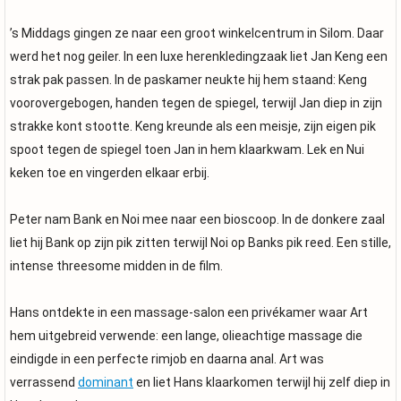
’s Middags gingen ze naar een groot winkelcentrum in Silom. Daar
werd het nog geiler. In een luxe herenkledingzaak liet Jan Keng een
strak pak passen. In de paskamer neukte hij hem staand: Keng
voorovergebogen, handen tegen de spiegel, terwijl Jan diep in zijn
strakke kont stootte. Keng kreunde als een meisje, zijn eigen pik
spoot tegen de spiegel toen Jan in hem klaarkwam. Lek en Nui
keken toe en vingerden elkaar erbij.
Peter nam Bank en Noi mee naar een bioscoop. In de donkere zaal
liet hij Bank op zijn pik zitten terwijl Noi op Banks pik reed. Een stille,
intense threesome midden in de film.
Hans ontdekte in een massage-salon een privékamer waar Art
hem uitgebreid verwende: een lange, olieachtige massage die
eindigde in een perfecte rimjob en daarna anal. Art was
verrassend
dominant
en liet Hans klaarkomen terwijl hij zelf diep in