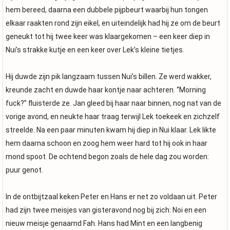
hem bereed, daarna een dubbele pijpbeurt waarbij hun tongen
elkaar raakten rond zijn eikel, en uiteindelijk had hij ze om de beurt
geneukt tot hij twee keer was klaargekomen – een keer diep in
Nui’s strakke kutje en een keer over Lek’s kleine tietjes.
Hij duwde zijn pik langzaam tussen Nui’s billen. Ze werd wakker,
kreunde zacht en duwde haar kontje naar achteren. “Morning
fuck?” fluisterde ze. Jan gleed bij haar naar binnen, nog nat van de
vorige avond, en neukte haar traag terwijl Lek toekeek en zichzelf
streelde. Na een paar minuten kwam hij diep in Nui klaar. Lek likte
hem daarna schoon en zoog hem weer hard tot hij ook in haar
mond spoot. De ochtend begon zoals de hele dag zou worden:
puur genot.
In de ontbijtzaal keken Peter en Hans er net zo voldaan uit. Peter
had zijn twee meisjes van gisteravond nog bij zich: Noi en een
nieuw meisje genaamd Fah. Hans had Mint en een langbenig