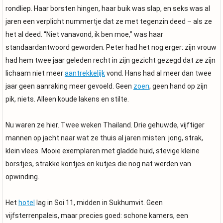
rondliep. Haar borsten hingen, haar buik was slap, en seks was al
jaren een verplicht nummertje dat ze met tegenzin deed – als ze
het al deed. “Niet vanavond, ik ben moe,” was haar
standaardantwoord geworden. Peter had het nog erger: zijn vrouw
had hem twee jaar geleden recht in zijn gezicht gezegd dat ze zijn
lichaam niet meer
aantrekkelijk
vond. Hans had al meer dan twee
jaar geen aanraking meer gevoeld. Geen
zoen
, geen hand op zijn
pik, niets. Alleen koude lakens en stilte.
Nu waren ze hier. Twee weken Thailand. Drie gehuwde, vijftiger
mannen op jacht naar wat ze thuis al jaren misten: jong, strak,
klein vlees. Mooie exemplaren met gladde huid, stevige kleine
borstjes, strakke kontjes en kutjes die nog nat werden van
opwinding.
Het
hotel
lag in Soi 11, midden in Sukhumvit. Geen
vijfsterrenpaleis, maar precies goed: schone kamers, een