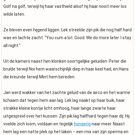
Golf na golf, terwijl hij haar vasthield alsof hij haar nooit meer los
wilde laten.
Ze bleven even hijgend liggen. Lek streelde zijn pik die nog half hard
was en lachte zacht. “You cum a lot. Good. We do more later. I stay
all night.”
Uit de kamers naast hen klonken soortgelijke geluiden: Peter die
brulde terwijl Noi hem waarschijnlijk diep in haar keel had, en Hans
die kreunde terwijl Mint hem bereden.
Jan werd wakker van het zachte geluid van de airco en het warme
lichaam dat tegen hem aan lag. Lek lag naakt op haar buik, haar
strakke kleine kontje licht omhoog, haar lange zwarte haar
uitgespreid over het kussen. Zijn pik lag halfhard tegen haar dij. Hij
voelde zich loom, voldaan en tegelijk
hongerig
naar meer. Naast
hem lag een natte plek op het laken – een mix van zijn sperma en