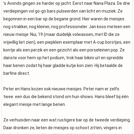
’s Avonds gingen ze harder op jacht. Eerst naar Nana Plaza. De drie
verdiepingen vol go-go bars pulseerden van licht en muziek. Ze
begonnen in een bar op de begane grond. Hier waren de meisjes
nog strakker, nog kleiner, nog professioneler. Jan koos meteen een
nieuw meisje: Nui, 19 (maar duidelijk volwassen, met ID die ze
vrijwillig liet zien), een piepklein exemplaar met A-cup borstjes, een
kontje als een perzik en een gezicht als een porseleinen pop. Ze
danste voor hem op het podium, trok haar bikini uit en spreidde
haar benen zodat hij haar gladde kutje kon zien. Hij betaalde de
barfine direct.
Peter en Hans kozen ook nieuwe meisjes. Peter nam er zelfs
twee: een duo die bekend stond om hun shows. Hans bleef bij één
elegant meisje met lange benen.
Ze verhuisden naar een wat rustigere bar op de tweede verdieping.
Daar dronken ze, lieten de meisjes op schoot zitten, vingers in