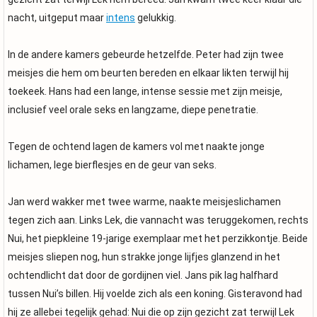
nacht, uitgeput maar
intens
gelukkig.
In de andere kamers gebeurde hetzelfde. Peter had zijn twee
meisjes die hem om beurten bereden en elkaar likten terwijl hij
toekeek. Hans had een lange, intense sessie met zijn meisje,
inclusief veel orale seks en langzame, diepe penetratie.
Tegen de ochtend lagen de kamers vol met naakte jonge
lichamen, lege bierflesjes en de geur van seks.
Jan werd wakker met twee warme, naakte meisjeslichamen
tegen zich aan. Links Lek, die vannacht was teruggekomen, rechts
Nui, het piepkleine 19-jarige exemplaar met het perzikkontje. Beide
meisjes sliepen nog, hun strakke jonge lijfjes glanzend in het
ochtendlicht dat door de gordijnen viel. Jans pik lag halfhard
tussen Nui’s billen. Hij voelde zich als een koning. Gisteravond had
hij ze allebei tegelijk gehad: Nui die op zijn gezicht zat terwijl Lek