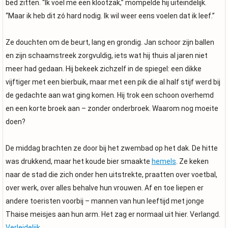
bed zitten. “Ik voel me een klootzak,” mompelde hij uiteindelijk.
“Maar ik heb dit zó hard nodig. Ik wil weer eens voelen dat ik leef.”
Ze douchten om de beurt, lang en grondig. Jan schoor zijn ballen
en zijn schaamstreek zorgvuldig, iets wat hij thuis al jaren niet
meer had gedaan. Hij bekeek zichzelf in de spiegel: een dikke
vijftiger met een bierbuik, maar met een pik die al half stijf werd bij
de gedachte aan wat ging komen. Hij trok een schoon overhemd
en een korte broek aan – zonder onderbroek. Waarom nog moeite
doen?
De middag brachten ze door bij het zwembad op het dak. De hitte
was drukkend, maar het koude bier smaakte
hemels
. Ze keken
naar de stad die zich onder hen uitstrekte, praatten over voetbal,
over werk, over alles behalve hun vrouwen. Af en toe liepen er
andere toeristen voorbij – mannen van hun leeftijd met jonge
Thaise meisjes aan hun arm. Het zag er normaal uit hier. Verlangd.
Verleidelijk
.