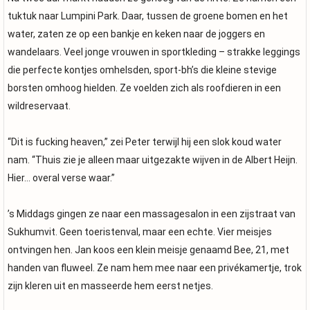
tuktuk naar Lumpini Park. Daar, tussen de groene bomen en het
water, zaten ze op een bankje en keken naar de joggers en
wandelaars. Veel jonge vrouwen in sportkleding – strakke leggings
die perfecte kontjes omhelsden, sport-bh’s die kleine stevige
borsten omhoog hielden. Ze voelden zich als roofdieren in een
wildreservaat.
“Dit is fucking heaven,” zei Peter terwijl hij een slok koud water
nam. “Thuis zie je alleen maar uitgezakte wijven in de Albert Heijn.
Hier… overal verse waar.”
’s Middags gingen ze naar een massagesalon in een zijstraat van
Sukhumvit. Geen toeristenval, maar een echte. Vier meisjes
ontvingen hen. Jan koos een klein meisje genaamd Bee, 21, met
handen van fluweel. Ze nam hem mee naar een privékamertje, trok
zijn kleren uit en masseerde hem eerst netjes.