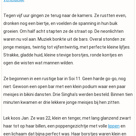
Tegen vijf uur gingen ze terug naar de kamers. Ze rustten even,
dronken nog een biertje, en voelden de spanning in hun buik
groeien. Om half acht stapten ze de straat op. De neonlichten
waren nu vol aan. Muziek bonkte uit de bars. Overal stonden ze:
jonge meisjes, twintig tot vijfentwintig, met perfecte kleine lijfjes.
Strakke, gladde huid, kleine stevige borstjes, ronde kontjes en
ogen die wisten wat mannen wilden.
Ze begonnen in een rustige bar in Soi 11. Geen harde go-go, nog
niet. Gewoon een open bar met een klein podium waar een paar
meisjes in bikini dansten. Drie Singha’s werden besteld. Binnen tien
minuten kwamen er drie lekkere jonge meisjes bij hen zitten.
Lek koos Jan. Ze was 22, klein en tenger, met lang glanzend zwart
haar tot op haar billen, een poppengezichtje met volle
lippen
en
een lichaam dat bijna perfect was. Haar borstjes waren klein en