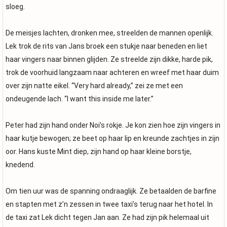
sloeg.
De meisjes lachten, dronken mee, streelden de mannen openlijk.
Lek trok de rits van Jans broek een stukje naar beneden en liet
haar vingers naar binnen glijden. Ze streelde zijn dikke, harde pik,
trok de voorhuid langzaam naar achteren en wreef met haar duim
over zijn natte eikel. “Very hard already,” zei ze met een
ondeugende lach. “I want this inside me later.”
Peter had zijn hand onder Noi’s rokje. Je kon zien hoe zijn vingers in
haar kutje bewogen; ze beet op haar lip en kreunde zachtjes in zijn
oor. Hans kuste Mint diep, zijn hand op haar kleine borstje,
knedend.
Om tien uur was de spanning ondraaglijk. Ze betaalden de barfine
en stapten met z’n zessen in twee taxi’s terug naar het hotel. In
de taxi zat Lek dicht tegen Jan aan. Ze had zijn pik helemaal uit