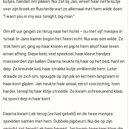
kutjes, handen om pikken. Nui zat bij Jan, wreef haar natte kutje
over zijn broek en fluisterde wat ze allemaal met hem wilde doen:
“I want you in my ass tonight, big man.”
Om elf uur gingen ze terug naar het hotel – nu met vijf meisjes in
totaal. In Jans kamer begon het feest echt. Nui was een wilde. Ze
trok hem uit, ging op haar knieën en pijpte hem alsof haar leven
ervan afhing. Diepe keel, veel speeksel, haar kleine handjes
masseerden zijn ballen. Daarna neukte hij haar op het bed, hard en
diep. Ze kreunde luid, haar strakke kutje omklemde hem. Later
draaide ze zich om, spuugde op zijn pik en liet hem langzaam in
haar kont glijden. Jan neukte haar anaal, eerst voorzichtig, toen
harder, terwijl hij haar klitje streelde. Ze kwam schreeuwend klaar,
hij spoot diep in haar kont.
Daarna kwam Lek terug (ze had gebeld) en de twee meisjes
speelden samen met hem. Dubbele pijpbeurt, Nui die op zijn
gezicht zat terwijl Lek hem bereed. Jan kwam twee keer klaar die