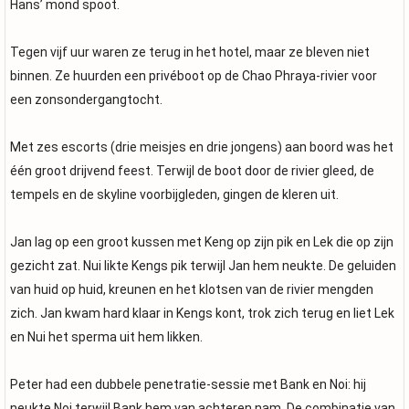
Hans’ mond spoot.
Tegen vijf uur waren ze terug in het hotel, maar ze bleven niet
binnen. Ze huurden een privéboot op de Chao Phraya-rivier voor
een zonsondergangtocht.
Met zes escorts (drie meisjes en drie jongens) aan boord was het
één groot drijvend feest. Terwijl de boot door de rivier gleed, de
tempels en de skyline voorbijgleden, gingen de kleren uit.
Jan lag op een groot kussen met Keng op zijn pik en Lek die op zijn
gezicht zat. Nui likte Kengs pik terwijl Jan hem neukte. De geluiden
van huid op huid, kreunen en het klotsen van de rivier mengden
zich. Jan kwam hard klaar in Kengs kont, trok zich terug en liet Lek
en Nui het sperma uit hem likken.
Peter had een dubbele penetratie-sessie met Bank en Noi: hij
neukte Noi terwijl Bank hem van achteren nam. De combinatie van