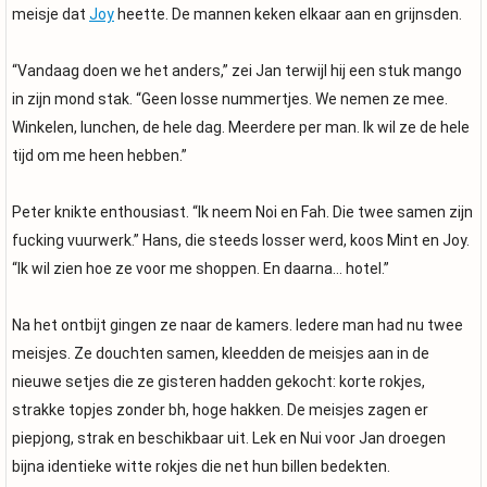
meisje dat
Joy
heette. De mannen keken elkaar aan en grijnsden.
“Vandaag doen we het anders,” zei Jan terwijl hij een stuk mango
in zijn mond stak. “Geen losse nummertjes. We nemen ze mee.
Winkelen, lunchen, de hele dag. Meerdere per man. Ik wil ze de hele
tijd om me heen hebben.”
Peter knikte enthousiast. “Ik neem Noi en Fah. Die twee samen zijn
fucking vuurwerk.” Hans, die steeds losser werd, koos Mint en Joy.
“Ik wil zien hoe ze voor me shoppen. En daarna… hotel.”
Na het ontbijt gingen ze naar de kamers. Iedere man had nu twee
meisjes. Ze douchten samen, kleedden de meisjes aan in de
nieuwe setjes die ze gisteren hadden gekocht: korte rokjes,
strakke topjes zonder bh, hoge hakken. De meisjes zagen er
piepjong, strak en beschikbaar uit. Lek en Nui voor Jan droegen
bijna identieke witte rokjes die net hun billen bedekten.