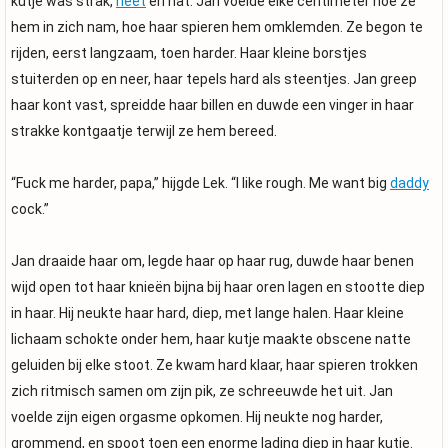
kutje was strak,
heet
en nat. Jan voelde elke centimeter hoe ze
hem in zich nam, hoe haar spieren hem omklemden. Ze begon te
rijden, eerst langzaam, toen harder. Haar kleine borstjes
stuiterden op en neer, haar tepels hard als steentjes. Jan greep
haar kont vast, spreidde haar billen en duwde een vinger in haar
strakke kontgaatje terwijl ze hem bereed.
“Fuck me harder, papa,” hijgde Lek. “I like rough. Me want big
daddy
cock.”
Jan draaide haar om, legde haar op haar rug, duwde haar benen
wijd open tot haar knieën bijna bij haar oren lagen en stootte diep
in haar. Hij neukte haar hard, diep, met lange halen. Haar kleine
lichaam schokte onder hem, haar kutje maakte obscene natte
geluiden bij elke stoot. Ze kwam hard klaar, haar spieren trokken
zich ritmisch samen om zijn pik, ze schreeuwde het uit. Jan
voelde zijn eigen orgasme opkomen. Hij neukte nog harder,
grommend, en spoot toen een enorme lading diep in haar kutje.