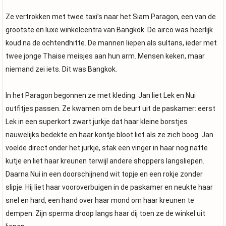
Ze vertrokken met twee taxi’s naar het Siam Paragon, een van de
grootste en luxe winkelcentra van Bangkok. De airco was heerlijk
koud na de ochtendhitte. De mannen liepen als sultans, ieder met
twee jonge Thaise meisjes aan hun arm. Mensen keken, maar
niemand zei iets. Dit was Bangkok.
In het Paragon begonnen ze met kleding. Jan liet Lek en Nui
outfitjes passen. Ze kwamen om de beurt uit de paskamer: eerst
Lek in een superkort zwart jurkje dat haar kleine borstjes
nauwelijks bedekte en haar kontje bloot liet als ze zich boog. Jan
voelde direct onder het jurkje, stak een vinger in haar nog natte
kutje en liet haar kreunen terwijl andere shoppers langsliepen.
Daarna Nui in een doorschijnend wit topje en een rokje zonder
slipje. Hij liet haar vooroverbuigen in de paskamer en neukte haar
snel en hard, een hand over haar mond om haar kreunen te
dempen. Zijn sperma droop langs haar dij toen ze de winkel uit