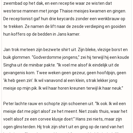
zwembad op het dak, en een receptie waar ze wisten dat
westerse mannen met jonge Thaise meisjes kwamen en gingen.
De receptionist gaf hun drie keycards zonder een wenkbrauw op
te trekken. Ze namen de lift naar de zesde verdieping en gooiden
hun koffers op de bedden in Jans kamer.
Jan trok meteen zijn bezwete shirt uit. Zijn bleke, vlezige borst en
buik glommen. “Godverdomme jongens,” zei hij terwijl hij een koude
Singha uit de minibar pakte. “Ik voel me alsof ik eindelijk uit de
gevangenis kom. Twee weken geen gezeur, geen hoofdpijn, geen
‘ik heb geen zin’. Ik wil vanavond al een klein, strak lekker jong
meisje op mijn pik. Ik wil haar horen kreunen terwijl ik haar neuk.”
Peter lachte rauw en schopte zijn schoenen uit. “Ik ook. Ik wil een
meisje dat me pijpt alsof ze het meent. Niet zoals thuis, waar het
voelt alsof ze een corvee klusje doet.” Hans zei niets, maar zijn
ogen glinsterden. Hij trok zijn shirt uit en ging op de rand van het