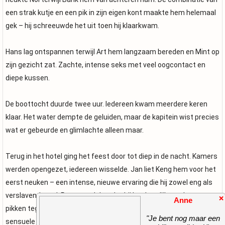
een strak kutje en een pik in zijn eigen kont maakte hem helemaal
gek – hij schreeuwde het uit toen hij klaarkwam.
Hans lag ontspannen terwijl Art hem langzaam bereden en Mint op
zijn gezicht zat. Zachte, intense seks met veel oogcontact en
diepe kussen.
De boottocht duurde twee uur. Iedereen kwam meerdere keren
klaar. Het water dempte de geluiden, maar de kapitein wist precies
wat er gebeurde en glimlachte alleen maar.
Terug in het hotel ging het feest door tot diep in de nacht. Kamers
werden opengezet, iedereen wisselde. Jan liet Keng hem voor het
eerst neuken – een intense, nieuwe ervaring die hij zowel eng als
verslavend vond. Peter ontdekte dat hij het heerlijk vond om twee
❌
Anne
pikken tegelijk te pijpen. Hans genoot vooral van de zachte,
"Je bent nog maar een
sensuele kant: langdurige orale seks, rimmen en langzame