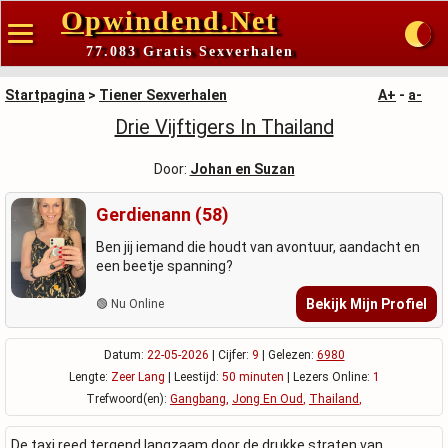
Opwindend.Net
77.083 Gratis Sexverhalen
Startpagina
>
Tiener Sexverhalen
A+
-
a-
Drie Vijftigers In Thailand
Door:
Johan en Suzan
Gerdienann (58)
Ben jij iemand die houdt van avontuur, aandacht en
een beetje spanning?
Bekijk Mijn Profiel
🟢 Nu Online
Datum:
22-05-2026
| Cijfer:
9
| Gelezen:
6980
Lengte:
Zeer Lang
| Leestijd:
50 minuten
| Lezers Online:
1
Trefwoord(en):
Gangbang
,
Jong En Oud
,
Thailand
,
De taxi reed tergend langzaam door de drukke straten van