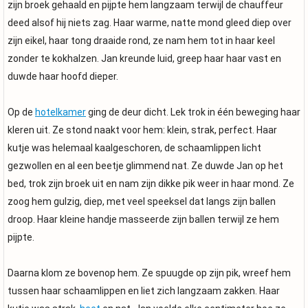
zijn broek gehaald en pijpte hem langzaam terwijl de chauffeur
deed alsof hij niets zag. Haar warme, natte mond gleed diep over
zijn eikel, haar tong draaide rond, ze nam hem tot in haar keel
zonder te kokhalzen. Jan kreunde luid, greep haar haar vast en
duwde haar hoofd dieper.
Op de
hotelkamer
ging de deur dicht. Lek trok in één beweging haar
kleren uit. Ze stond naakt voor hem: klein, strak, perfect. Haar
kutje was helemaal kaalgeschoren, de schaamlippen licht
gezwollen en al een beetje glimmend nat. Ze duwde Jan op het
bed, trok zijn broek uit en nam zijn dikke pik weer in haar mond. Ze
zoog hem gulzig, diep, met veel speeksel dat langs zijn ballen
droop. Haar kleine handje masseerde zijn ballen terwijl ze hem
pijpte.
Daarna klom ze bovenop hem. Ze spuugde op zijn pik, wreef hem
tussen haar schaamlippen en liet zich langzaam zakken. Haar