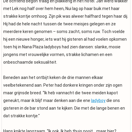
De ochtend begon traag en plakkerig in het hotel. Jan werd wakker
met Lek nog half over hem heen, Nui lag op haar buik met haar
strakke kontje omhoog. Zijn pik was alweer halfhard tegen haar dij.
Hij had de hele nacht tussen de twee meisjes gelegen en ze
meerdere keren genomen – soms zacht, soms ruw. Toch voelde
hij een nieuwe honger, iets wat hij gisteren al had voelen opkomen
toen hij in Nana Plaza ladyboys had zien dansen: slanke, mooie
jongens met vrouwelijke vormen, strakke lichamen en een
onbeschaamde seksualiteit.
Beneden aan het ontbijt keken de drie mannen elkaar
veelbetekenend aan. Peter had donkere kringen onder zijn ogen
maar grijnsde breed. “Ik heb vannacht die twee meiden kapot
geneukt, maar ik blijf maar denken aan die ene
ladyboy
die ons
gisteren in de bar stond aan te kijken. Die met die lange benen en
dat strakke kontje.”
Hans knikte langzaam. “Ik ook. Ik heb thuis nooit… maar hier?