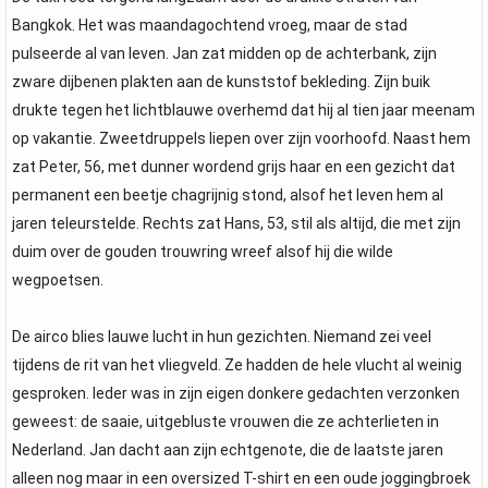
Bangkok. Het was maandagochtend vroeg, maar de stad
pulseerde al van leven. Jan zat midden op de achterbank, zijn
zware dijbenen plakten aan de kunststof bekleding. Zijn buik
drukte tegen het lichtblauwe overhemd dat hij al tien jaar meenam
op vakantie. Zweetdruppels liepen over zijn voorhoofd. Naast hem
zat Peter, 56, met dunner wordend grijs haar en een gezicht dat
permanent een beetje chagrijnig stond, alsof het leven hem al
jaren teleurstelde. Rechts zat Hans, 53, stil als altijd, die met zijn
duim over de gouden trouwring wreef alsof hij die wilde
wegpoetsen.
De airco blies lauwe lucht in hun gezichten. Niemand zei veel
tijdens de rit van het vliegveld. Ze hadden de hele vlucht al weinig
gesproken. Ieder was in zijn eigen donkere gedachten verzonken
geweest: de saaie, uitgebluste vrouwen die ze achterlieten in
Nederland. Jan dacht aan zijn echtgenote, die de laatste jaren
alleen nog maar in een oversized T-shirt en een oude joggingbroek