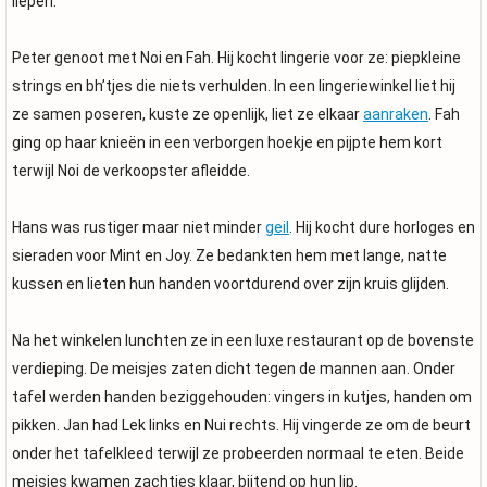
liepen.
Peter genoot met Noi en Fah. Hij kocht lingerie voor ze: piepkleine
strings en bh’tjes die niets verhulden. In een lingeriewinkel liet hij
ze samen poseren, kuste ze openlijk, liet ze elkaar
aanraken
. Fah
ging op haar knieën in een verborgen hoekje en pijpte hem kort
terwijl Noi de verkoopster afleidde.
Hans was rustiger maar niet minder
geil
. Hij kocht dure horloges en
sieraden voor Mint en Joy. Ze bedankten hem met lange, natte
kussen en lieten hun handen voortdurend over zijn kruis glijden.
Na het winkelen lunchten ze in een luxe restaurant op de bovenste
verdieping. De meisjes zaten dicht tegen de mannen aan. Onder
tafel werden handen beziggehouden: vingers in kutjes, handen om
pikken. Jan had Lek links en Nui rechts. Hij vingerde ze om de beurt
onder het tafelkleed terwijl ze probeerden normaal te eten. Beide
meisjes kwamen zachtjes klaar, bijtend op hun lip.