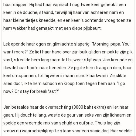
haar sappen. Hij had haar vannacht nog twee keer geneukt: een
keer in de douche, staand, terwijl hij haar van achteren nam en
haar kleine tietjes kneedde, en een keer ’s ochtends vroeg toen ze
hem wakker had gemaakt met een diepe pijpbeurt.
Lek opende haar ogen en glimlachte slaperig. “Morning, papa. You
want more?” Ze liet haar hand over zijn buik glijden en pakte zijn pik
vast, streelde hem langzaam tot hij weer stijf was. Jan kreunde en
duwde haar hoofd naar beneden. Ze pijpte hem traag en diep, haar
keel ontspannen, tot hij weer in haar mond klaarkwam. Ze slikte
alles door, likte hem schoon en kroop toen tegen hem aan. “I go
now? Or stay for breakfast?”
Jan betaalde haar de overnachting (3000 baht extra) en liet haar
gaan. Hij douchte lang, waste de geur van seks van zijn lichaam en
voelde een vreemde mix van schuld en euforie. Thuis lag zijn
vrouw nu waarschijnlijk op te staan voor een saaie dag. Hier voelde