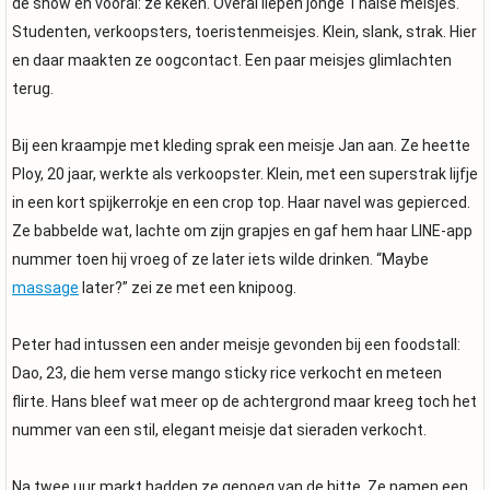
de show en vooral: ze keken. Overal liepen jonge Thaise meisjes.
Studenten, verkoopsters, toeristenmeisjes. Klein, slank, strak. Hier
en daar maakten ze oogcontact. Een paar meisjes glimlachten
terug.
Bij een kraampje met kleding sprak een meisje Jan aan. Ze heette
Ploy, 20 jaar, werkte als verkoopster. Klein, met een superstrak lijfje
in een kort spijkerrokje en een crop top. Haar navel was gepierced.
Ze babbelde wat, lachte om zijn grapjes en gaf hem haar LINE-app
nummer toen hij vroeg of ze later iets wilde drinken. “Maybe
massage
later?” zei ze met een knipoog.
Peter had intussen een ander meisje gevonden bij een foodstall:
Dao, 23, die hem verse mango sticky rice verkocht en meteen
flirte. Hans bleef wat meer op de achtergrond maar kreeg toch het
nummer van een stil, elegant meisje dat sieraden verkocht.
Na twee uur markt hadden ze genoeg van de hitte. Ze namen een