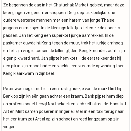
Ze begonnen de dag in het Chatuchak Market-gebied, maar deze
keer gingen ze gerichter shoppen. De groep trok bekijks: drie
oudere westerse mannen met een harem van jonge Thaise
jongens en meisjes. In de kledingstalletjes lieten ze de escorts
passen. Jan liet Keng een superkort jurkje aantrekken. In de
paskamer duwde hij Keng tegen de muur, trok het jurkje omhoog
en liet zijn vinger tussen de billen glijden. Keng kreunde zacht, zijn
eigen pik werd hard. Jan pijpte hem kort – de eerste keer dat hij
een pik in zijn mond had – en voelde een vreemde opwinding toen
Keng klaarkwam in zijn keel.
Peter was nog directer. In een rustig hoekje van de markt liet hij
Bank op zijn knieën gaan achter een kraam. Bank pijpte hem diep
en professioneel terwijl Noi toekeek en zichzelf streelde. Hans liet
Art en Mint samen poseren in lingerie; later in een taxi terug naar
het centrum zat Art al op zijn schoot en reed langzaam op zijn
vinger.