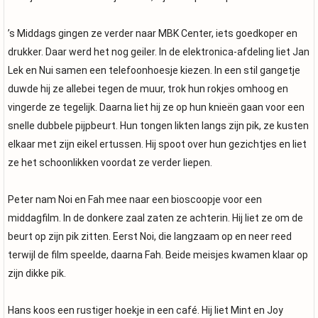
’s Middags gingen ze verder naar MBK Center, iets goedkoper en
drukker. Daar werd het nog geiler. In de elektronica-afdeling liet Jan
Lek en Nui samen een telefoonhoesje kiezen. In een stil gangetje
duwde hij ze allebei tegen de muur, trok hun rokjes omhoog en
vingerde ze tegelijk. Daarna liet hij ze op hun knieën gaan voor een
snelle dubbele pijpbeurt. Hun tongen likten langs zijn pik, ze kusten
elkaar met zijn eikel ertussen. Hij spoot over hun gezichtjes en liet
ze het schoonlikken voordat ze verder liepen.
Peter nam Noi en Fah mee naar een bioscoopje voor een
middagfilm. In de donkere zaal zaten ze achterin. Hij liet ze om de
beurt op zijn pik zitten. Eerst Noi, die langzaam op en neer reed
terwijl de film speelde, daarna Fah. Beide meisjes kwamen klaar op
zijn dikke pik.
Hans koos een rustiger hoekje in een café. Hij liet Mint en Joy