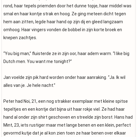
rond, haar tepels priemden door het dunne topje, haar middel was
smal en haar kontje strak en hoog. Ze ging meteen dicht tegen
hem aan zitten, legde haar hand op zijn dij en gleed langzaam
omhoog. Haar vingers vonden de bobbel in zijn korte broek en
knepen zachtjes.
“You big man,” fluisterde ze in zijn oor, haar adem warm. “I like big
Dutch men. You want me tonight?”
Jan voelde zijn pik hard worden onder haar aanraking. “Ja. Ik wil
alles van je. Je hele nacht.”
Peter had Noi, 21, een nog strakker exemplaar met kleine spitse
tepeltjes en een kontje dat bijna uit haar rokje viel. Ze had haar
hand al onder zijn shirt geschoven en streelde zijn borst. Hans had
Mint, 23, iets rustiger maar met lange benen en een klein, perfect
gevormd kutje dat je al kon zien toen ze haar benen over elkaar