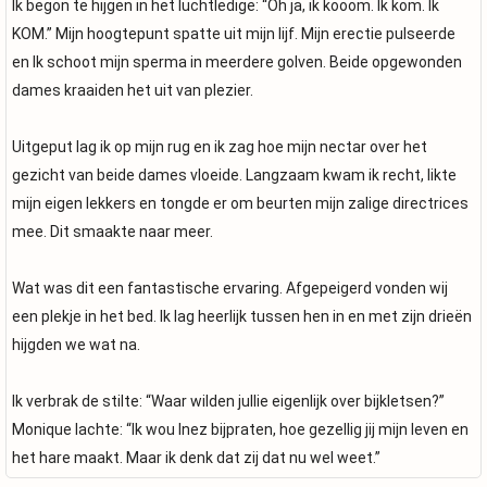
Ik begon te hijgen in het luchtledige: “Oh ja, ik kooom. Ik kom. Ik
KOM.” Mijn hoogtepunt spatte uit mijn lijf. Mijn erectie pulseerde
en Ik schoot mijn sperma in meerdere golven. Beide opgewonden
dames kraaiden het uit van plezier.
Uitgeput lag ik op mijn rug en ik zag hoe mijn nectar over het
gezicht van beide dames vloeide. Langzaam kwam ik recht, likte
mijn eigen lekkers en tongde er om beurten mijn zalige directrices
mee. Dit smaakte naar meer.
Wat was dit een fantastische ervaring. Afgepeigerd vonden wij
een plekje in het bed. Ik lag heerlijk tussen hen in en met zijn drieën
hijgden we wat na.
Ik verbrak de stilte: “Waar wilden jullie eigenlijk over bijkletsen?”
Monique lachte: “Ik wou Inez bijpraten, hoe gezellig jij mijn leven en
het hare maakt. Maar ik denk dat zij dat nu wel weet.”