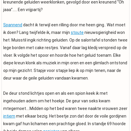
kreunende geluiden weerklonken, gevolgd door een kreunend “Oh
jaaa”….. Een vrijpartij?
Spannend
dacht ik terwijl een rilling door me heen ging.. Wat moet
ik doen? Lang twijfelde ik, maar mijn
stoute
nieuwsgierigheid won
het. Muisstil ingik richting geluiden. Op de salontafel stonden twee
lege borden met cake restjes. Vanaf daar lag kledij verspreid op de
vloer. Ik volgde het spoor en hoorde hoe het geluid toenam. Elke
diepe kreun klonk als muziek in mijn oren en een glimlach ontstond
op mijn gezicht. Stapje voor stapje liep ik op mijn tenen, naar de
deur waar de geile geluiden vandaan kwamen.
De deur stond lichtjes open en als een spion keek ik met
ingehouden adem om het hoekje. De geur van seks kwam
mtegemoet….Midden op het bed waren twee naakte vrouwen zeer
intiem
met elkaar bezig. Het beetje zon dat door de voile gordijnen
kwam gaf hun lichamen een prachtige gloed. In standje 69 hoorde