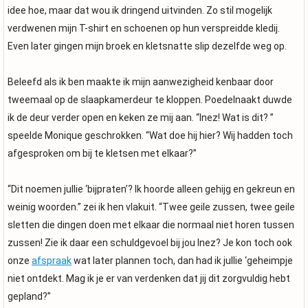
idee hoe, maar dat wou ik dringend uitvinden. Zo stil mogelijk
verdwenen mijn T-shirt en schoenen op hun verspreidde kledij.
Even later gingen mijn broek en kletsnatte slip dezelfde weg op.
Beleefd als ik ben maakte ik mijn aanwezigheid kenbaar door
tweemaal op de slaapkamerdeur te kloppen. Poedelnaakt duwde
ik de deur verder open en keken ze mij aan. “Inez! Wat is dit? ”
speelde Monique geschrokken. “Wat doe hij hier? Wij hadden toch
afgesproken om bij te kletsen met elkaar?”
“Dit noemen jullie ‘bijpraten’? Ik hoorde alleen gehijg en gekreun en
weinig woorden.” zei ik hen vlakuit. “Twee geile zussen, twee geile
sletten die dingen doen met elkaar die normaal niet horen tussen
zussen! Zie ik daar een schuldgevoel bij jou Inez? Je kon toch ook
onze
afspraak
wat later plannen toch, dan had ik jullie ‘geheimpje
niet ontdekt. Mag ik je er van verdenken dat jij dit zorgvuldig hebt
gepland?”