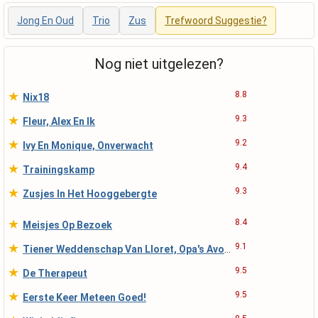
Jong En Oud
Trio
Zus
Trefwoord Suggestie?
Nog niet uitgelezen?
★
8.8
Nix18
★
9.3
Fleur, Alex En Ik
★
9.2
Ivy En Monique, Onverwacht
★
9.4
Trainingskamp
★
9.3
Zusjes In Het Hooggebergte
★
8.4
Meisjes Op Bezoek
★
9.1
Tiener Weddenschap Van Lloret, Opa's Avondwandeling
★
9.5
De Therapeut
★
9.5
Eerste Keer Meteen Goed!