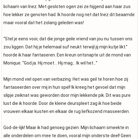
lichaam van Inez. Met gesloten ogen zei ze hijgend aan haar zus
hoe lekker ze genoten had. Ik hoorde nog net dat Inez dit beaamde
maar vooral dat het zolang geleden was!
“Stel je eens voor, dat die jonge geile vriend van jou nu tussen ons
zou liggen. Dat hij je helemaal suf neukt terwijl jij mijn kutje likt.”
hoorde ik haar fantaseren. Een kreun ontsnapte uit de mond van
Monique. “God ja. Hij moet… Hij mag… Ik wil het…”
Mijn mond viel open van verbazing. Het was geil te horen hoe zij
fantaseerden over mij in hun spel! Ik kreeg het gevoel dat mijn
slipje zeiknat was geworden door mijn lekkende pik. Dit was pure
lust die ik hoorde. Door de kleine deurspleet zag ik hoe beide
vrouwen elkaar kusten en elkaar de rug liefkozend masseerden.
God-de-lijk! Maar ik had genoeg gezien. Mijn lichaam smeekte in
alle onderdelen om mee te doen, vooral mijn onderste deel! Geen