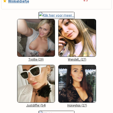
★
8.5
Winkeldiefje
Tsjillie (29)
Wendell_ (27)
Justdiffer (54)
Honeylips (27)