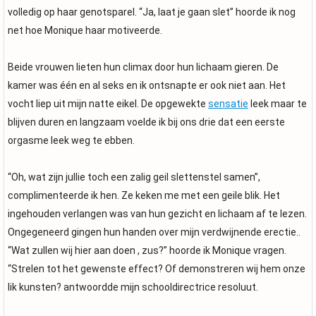
volledig op haar genotsparel. “Ja, laat je gaan slet” hoorde ik nog
net hoe Monique haar motiveerde.
Beide vrouwen lieten hun climax door hun lichaam gieren. De
kamer was één en al seks en ik ontsnapte er ook niet aan. Het
vocht liep uit mijn natte eikel. De opgewekte
sensatie
leek maar te
blijven duren en langzaam voelde ik bij ons drie dat een eerste
orgasme leek weg te ebben.
“Oh, wat zijn jullie toch een zalig geil slettenstel samen”,
complimenteerde ik hen. Ze keken me met een geile blik. Het
ingehouden verlangen was van hun gezicht en lichaam af te lezen.
Ongegeneerd gingen hun handen over mijn verdwijnende erectie..
“Wat zullen wij hier aan doen , zus?” hoorde ik Monique vragen.
“Strelen tot het gewenste effect? Of demonstreren wij hem onze
lik kunsten? antwoordde mijn schooldirectrice resoluut.