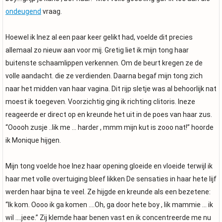
ondeugend
vraag.
Hoewel ik Inez al een paar keer gelikt had, voelde dit precies
allemaal zo nieuw aan voor mij. Gretig liet ik mijn tong haar
buitenste schaamlippen verkennen. Om de beurt kregen ze de
volle aandacht. die ze verdienden. Daarna begaf mijn tong zich
naar het midden van haar vagina. Dit rijp sletje was al behoorlijk nat
moest ik toegeven. Voorzichtig ging ik richting clitoris. Ineze
reageerde er direct op en kreunde het uit in de poes van haar zus.
“Ooooh zusje ..lik me … harder , mmm mijn kut is zooo nat!” hoorde
ik Monique hijgen.
Mijn tong voelde hoe Inez haar opening gloeide en vloeide terwijl ik
haar met volle overtuiging bleef likken De sensaties in haar hete lijf
werden haar bijna te veel. Ze hijgde en kreunde als een bezetene:
“Ik kom. Oooo ik ga komen ….Oh, ga door hete boy , lik mammie … ik
wil ….jeee.” Zij klemde haar benen vast en ik concentreerde me nu