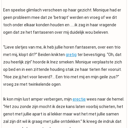
Een speelse glimlach verscheen op haar gezicht. Monique had er
geen probleem mee dat ze ‘betrapt’ werden en vroeg of we dit
toch onder elkaar konden houden en …..ik zag in haar vragende
ogen dat ze het fantaseren over mij duidelijk wou beleven.
“Lieve sletjes van me, ik heb jullie horen fantaseren, over een trio
met mij, klopt dit?” Beiden knikten
gretig
ter bevestiging. “Oh, dat
zou heerlijk zijn” hoorde ik Inez smeken. Monique verplaatste zich
op bed en in een zittende houding stak ze haar tieten fier vooruit.
“Hoe zie jij het voor lieverd?... Een trio met mij en mijn geile zus?”
vroeg ze met twinkelende ogen.
Ik kon mijn lust amper verbergen, mijn
erectie
wees naar de hemel.
“Het zou zonde zijn mocht ik deze kans laten voorbij schieten, het
genot met jullie apart is al lekker maar wat het met jullie samen
zal zijn dit wil ik graag met jullie ontdekken.” Ik kreeg de indruk dat