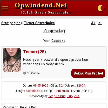
Opwindend.Net
77.131 Gratis Sexverhalen
Startpagina
>
Tiener Sexverhalen
A+
-
a-
Zusjesdag
Door:
Cupcake
Tissari (25)
Houd jij van vrouwen die open zijn over hun
verlangens en fantasieën?
Bekijk Mijn Profiel
🟢 Nu Online
Datum:
09-05-2026
| Cijfer:
9.2
| Gelezen:
12904
Lengte:
Gemiddeld
| Leestijd:
12 minuten
| Lezers Online:
1
Trefwoord(en):
Jong En Oud
,
Trio
,
Zus
,
Vervolg op:
De Zus Van ...