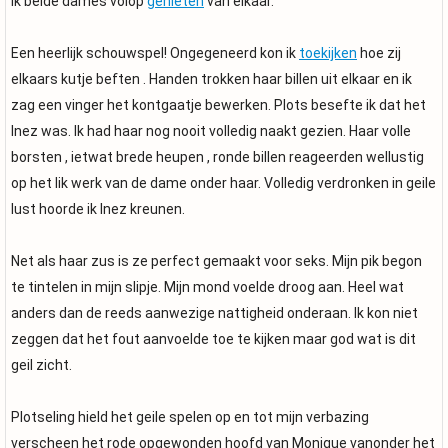
ik beide dames volop
genieten
van elkaar.
Een heerlijk schouwspel! Ongegeneerd kon ik
toekijken
hoe zij
elkaars kutje beften . Handen trokken haar billen uit elkaar en ik
zag een vinger het kontgaatje bewerken. Plots besefte ik dat het
Inez was. Ik had haar nog nooit volledig naakt gezien. Haar volle
borsten , ietwat brede heupen , ronde billen reageerden wellustig
op het lik werk van de dame onder haar. Volledig verdronken in geile
lust hoorde ik Inez kreunen.
Net als haar zus is ze perfect gemaakt voor seks. Mijn pik begon
te tintelen in mijn slipje. Mijn mond voelde droog aan. Heel wat
anders dan de reeds aanwezige nattigheid onderaan. Ik kon niet
zeggen dat het fout aanvoelde toe te kijken maar god wat is dit
geil zicht.
Plotseling hield het geile spelen op en tot mijn verbazing
verscheen het rode opgewonden hoofd van Monique vanonder het