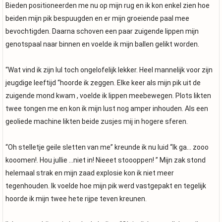
Bieden positioneerden me nu op mijn rug en ik kon enkel zien hoe
beiden mijn pik bespuugden en er mijn groeiende paal mee
bevochtigden. Daarna schoven een paar zuigende lippen mijn
genotspaal naar binnen en voelde ik mijn ballen gelikt worden.
“Wat vind ik zijn lul toch ongelofelijk lekker. Heel mannelijk voor zijn
jeugdige leeftijd “hoorde ik zeggen. Elke keer als mijn pik uit de
zuigende mond kwam , voelde ik lippen meebewegen. Plots likten
twee tongen me en kon ik mijn lust nog amper inhouden. Als een
geoliede machine likten beide zusjes mij in hogere sferen.
“Oh stelletje geile sletten van me” kreunde ik nu luid “Ik ga… zooo
kooomen!. Hou jullie …niet in! Nieeet stoooppen! ” Mijn zak stond
helemaal strak en mijn zaad explosie kon ik niet meer
tegenhouden. Ik voelde hoe mijn pik werd vastgepakt en tegelijk
hoorde ik mijn twee hete rijpe teven kreunen.