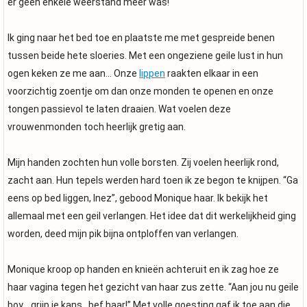
er geen enkele weerstand meer was!
Ik ging naar het bed toe en plaatste me met gespreide benen
tussen beide hete sloeries. Met een ongeziene geile lust in hun
ogen keken ze me aan... Onze
lippen
raakten elkaar in een
voorzichtig zoentje om dan onze monden te openen en onze
tongen passievol te laten draaien. Wat voelen deze
vrouwenmonden toch heerlijk gretig aan.
Mijn handen zochten hun volle borsten. Zij voelen heerlijk rond,
zacht aan. Hun tepels werden hard toen ik ze begon te knijpen. “Ga
eens op bed liggen, Inez”, gebood Monique haar. Ik bekijk het
allemaal met een geil verlangen. Het idee dat dit werkelijkheid ging
worden, deed mijn pik bijna ontploffen van verlangen.
Monique kroop op handen en knieën achteruit en ik zag hoe ze
haar vagina tegen het gezicht van haar zus zette. “Aan jou nu geile
boy….grijp je kans , bef haar!” Met volle goesting gaf ik toe aan die