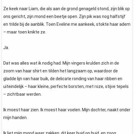
Ze keek naar Liam, die als aan de grond genageld stond, zijn blik op
ons gericht, zijn mond een beetje open. Zijn pik was nog halfstijf
en trilde bij de aanblik. Toen Eveline me aankeek, stokte haar adem
– maar toen knikte ze.
Ja.
Dat was alles wat ik nodig had. Mijn vingers krulden zich in de
zoom van haar shirt en tilden het langzaam op, waardoor de
gladde lijn van haar buik, de delicate ronding van haar ribben en
uiteindelijk – haar kleine, perfecte borsten, met roze, stijve tepels
– zichtbaar werden.
Ik moest haar zien. Ik moest haar voelen. Mijn dochter, naakt onder
mijn handen.
Ik liet mijn mond weer zakken, dit keer huid op huid, en zoog