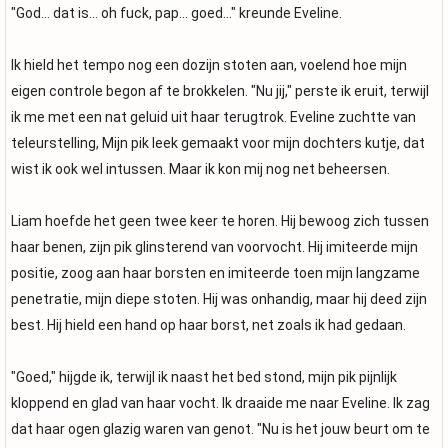
"God... dat is... oh fuck, pap... goed..." kreunde Eveline.
Ik hield het tempo nog een dozijn stoten aan, voelend hoe mijn
eigen controle begon af te brokkelen. "Nu jij," perste ik eruit, terwijl
ik me met een nat geluid uit haar terugtrok. Eveline zuchtte van
teleurstelling, Mijn pik leek gemaakt voor mijn dochters kutje, dat
wist ik ook wel intussen. Maar ik kon mij nog net beheersen.
Liam hoefde het geen twee keer te horen. Hij bewoog zich tussen
haar benen, zijn pik glinsterend van voorvocht. Hij imiteerde mijn
positie, zoog aan haar borsten en imiteerde toen mijn langzame
penetratie, mijn diepe stoten. Hij was onhandig, maar hij deed zijn
best. Hij hield een hand op haar borst, net zoals ik had gedaan.
"Goed," hijgde ik, terwijl ik naast het bed stond, mijn pik pijnlijk
kloppend en glad van haar vocht. Ik draaide me naar Eveline. Ik zag
dat haar ogen glazig waren van genot. "Nu is het jouw beurt om te