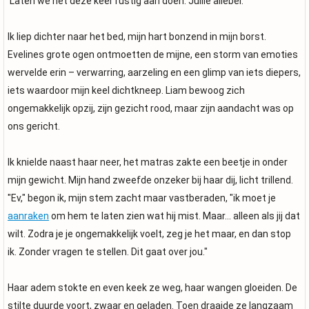
'Laten we het deze keer rustig aan doen. Jullie allebei.'
Ik liep dichter naar het bed, mijn hart bonzend in mijn borst.
Evelines grote ogen ontmoetten de mijne, een storm van emoties
wervelde erin – verwarring, aarzeling en een glimp van iets diepers,
iets waardoor mijn keel dichtkneep. Liam bewoog zich
ongemakkelijk opzij, zijn gezicht rood, maar zijn aandacht was op
ons gericht.
Ik knielde naast haar neer, het matras zakte een beetje in onder
mijn gewicht. Mijn hand zweefde onzeker bij haar dij, licht trillend.
"Ev," begon ik, mijn stem zacht maar vastberaden, "ik moet je
aanraken
om hem te laten zien wat hij mist. Maar... alleen als jij dat
wilt. Zodra je je ongemakkelijk voelt, zeg je het maar, en dan stop
ik. Zonder vragen te stellen. Dit gaat over jou."
Haar adem stokte en even keek ze weg, haar wangen gloeiden. De
stilte duurde voort, zwaar en geladen. Toen draaide ze langzaam