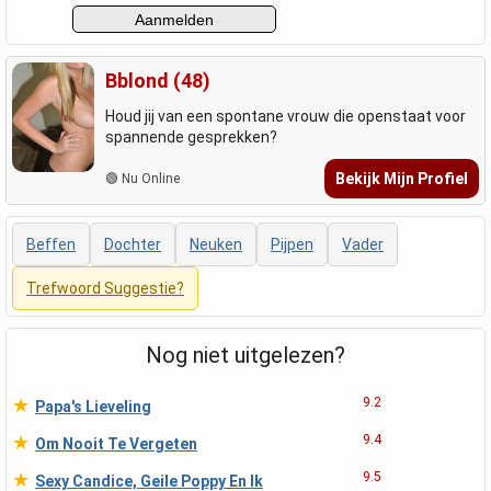
Bblond (48)
Houd jij van een spontane vrouw die openstaat voor
spannende gesprekken?
Bekijk Mijn Profiel
🟢 Nu Online
Beffen
Dochter
Neuken
Pijpen
Vader
Trefwoord Suggestie?
Nog niet uitgelezen?
★
9.2
Papa's Lieveling
★
9.4
Om Nooit Te Vergeten
★
9.5
Sexy Candice, Geile Poppy En Ik