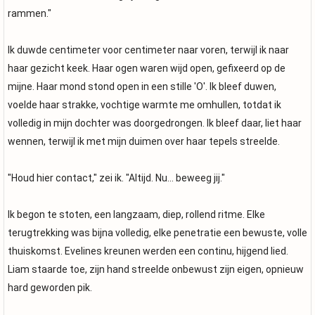
rammen."
Ik duwde centimeter voor centimeter naar voren, terwijl ik naar
haar gezicht keek. Haar ogen waren wijd open, gefixeerd op de
mijne. Haar mond stond open in een stille 'O'. Ik bleef duwen,
voelde haar strakke, vochtige warmte me omhullen, totdat ik
volledig in mijn dochter was doorgedrongen. Ik bleef daar, liet haar
wennen, terwijl ik met mijn duimen over haar tepels streelde.
"Houd hier contact," zei ik. "Altijd. Nu... beweeg jij."
Ik begon te stoten, een langzaam, diep, rollend ritme. Elke
terugtrekking was bijna volledig, elke penetratie een bewuste, volle
thuiskomst. Evelines kreunen werden een continu, hijgend lied.
Liam staarde toe, zijn hand streelde onbewust zijn eigen, opnieuw
hard geworden pik.