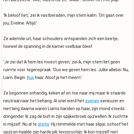
'Ik beloof het,' zei ik vastberaden, mijn stem kalm. 'Dit gaat over
jou, Eveline. Altijd.'
Ze ademde uit, haar schouders ontspanden zich een beetje,
hoewel de spanning in de kamer voelbaar bleef.
'Je zei dat ik hem les moest geven,' zei ik, mijn stem liet geen
ruimte voor tegenspraak. 'Dus we geven hem les. Jullie allebei. Nu,
Liam. Begin.
Kus
haar. Alsof je het meent.'
Ze begonnen onhandig, keken af en toe naar mij maar ik staarde
neutraal naar het behang. Al snel werd het
zoenen
serieuzer en
niet lang daarna waren Liams handen op haar, zijn mond steeds
dringender. Ik zag de bult in zijn spijkerbroek opzwellen. Ik zuchtte
in mijzelf. Nu al te
gretig
. Hij rommelde met haar slipje, schoof het
opzij en haalde zijn harde pik tevoorschijn. Ik kon mezelf niet