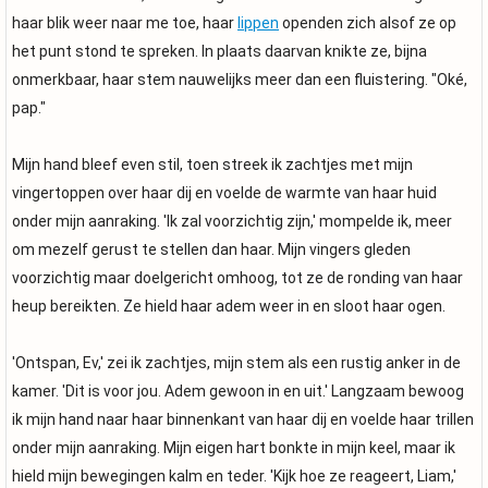
haar blik weer naar me toe, haar
lippen
openden zich alsof ze op
het punt stond te spreken. In plaats daarvan knikte ze, bijna
onmerkbaar, haar stem nauwelijks meer dan een fluistering. "Oké,
pap."
Mijn hand bleef even stil, toen streek ik zachtjes met mijn
vingertoppen over haar dij en voelde de warmte van haar huid
onder mijn aanraking. 'Ik zal voorzichtig zijn,' mompelde ik, meer
om mezelf gerust te stellen dan haar. Mijn vingers gleden
voorzichtig maar doelgericht omhoog, tot ze de ronding van haar
heup bereikten. Ze hield haar adem weer in en sloot haar ogen.
'Ontspan, Ev,' zei ik zachtjes, mijn stem als een rustig anker in de
kamer. 'Dit is voor jou. Adem gewoon in en uit.' Langzaam bewoog
ik mijn hand naar haar binnenkant van haar dij en voelde haar trillen
onder mijn aanraking. Mijn eigen hart bonkte in mijn keel, maar ik
hield mijn bewegingen kalm en teder. 'Kijk hoe ze reageert, Liam,'