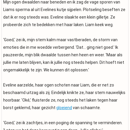
Mijn ogen dwaalden naar beneden en ik zag de vage sporen van
Liams sperma al uit Evelines kutje sijpelen. Plotseling beseften ze
dat ik er nog steeds was. Eveline slaakte een klein gilletje. Ze
probeerde zich te bedekken met haar laken. Liam keek weg.
'Goed,' zei ik, mijn stem kalm maar vastberaden, de storm van
emoties die in me woedde verbergend. 'Dat... ging niet goed.' Ik
pauzeerde, mijn blik dwaalde tussen hen heen en weer. 'Maar als
jullie me laten blijven, kan ik jullie nog steeds helpen. Dit hoeft niet
ongemakkelijk te zijn. We kunnen dit oplossen.'
Eveline aarzelde, haar ogen schoten naar Liam, die er net zo
beschaamd uitzag als zij. Eindelijk knikte ze, haar stem nauwelijks
hoorbaar. 'Oké,' fluisterde ze, nog steeds het laken tegen haar
borst geklemd, haar gezicht
gloeiend
van schaamte.
'Goed,' zei ik zachtjes, in een poging de spanning te verminderen.