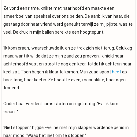
Ze vond een ritme, knikte met haar hoofd en maakte een
smeerboel van speeksel over ons beiden. De aanblik van haar, die
gestaag door haar vriend werd geneukt terwijl ze mij pijpte, was te
veel. De druk in mijn ballen bereikte een hoogtepunt.
'Ik kom eraan,' waarschuwde ik, en ze trok zich niet terug. Gelukkig
maar, want ik wilde dat ze mijn zaad zou proeven. Ik hield haar
achterhoofd vast en stootte nog een keer, totdat ik achterin haar
keel zat. Toen begon ik klaar te komen. Mijn zaad spoot
heet
op
haar tong, haar keel in. Ze hoestte even, maar slikte, haar ogen
tranend.
Onder haar werden Liams stoten onregelmatig. 'Ev... ik kom
eraan...'
'Niet stoppen,' hijgde Eveline met mijn slapper wordende penis in
haar mond. 'Waag het niet om te stoppen.'