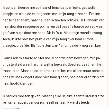
Ik concentreerde me op haar clitoris, dat perfecte, gezwollen
knopje, en cirkelde er langzaam met mijn tong omheen. Eveline
hapte naar adem, haar heupen schokten lichtjes. Het lichaam van
mijn dochter reageerde op me, en dat besef stuurde opnieuw een
golf van hitte door me heen. Dit is fout. Maar mijn mond bewoog
toch, ik likte met het puntje van mijn tong over haar clitoris,
plaagde, proefde. 'Blijf opletten Liam', mompelde ik nog een keer.
Liams adem stokte achter me. Ik hoorde hem bewegen, zijn pik
ongetwijfeld weer hard terwijl hij toekeek. Goed zo. Laat hem het
maar leren. Maar op dat moment kon het me alleen maar schelen
hoe Evelines vingers door mijn haar gleden, hoe haar dijen zich om
mijn hoofd klemden.
Ik had les moeten geven. Maar bij elke lik, elke zachte kreun die ze
liet ontsnappen, verloor ik mezelf in haar. Ik werd steeds
hongeriger.