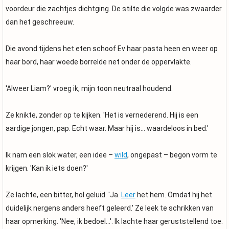
voordeur die zachtjes dichtging. De stilte die volgde was zwaarder
dan het geschreeuw.
Die avond tijdens het eten schoof Ev haar pasta heen en weer op
haar bord, haar woede borrelde net onder de oppervlakte.
'Alweer Liam?' vroeg ik, mijn toon neutraal houdend.
Ze knikte, zonder op te kijken. 'Het is vernederend. Hij is een
aardige jongen, pap. Echt waar. Maar hij is... waardeloos in bed.'
Ik nam een ​​slok water, een idee –
wild
, ongepast – begon vorm te
krijgen. 'Kan ik iets doen?'
Ze lachte, een bitter, hol geluid. 'Ja.
Leer
het hem. Omdat hij het
duidelijk nergens anders heeft geleerd.' Ze leek te schrikken van
haar opmerking. 'Nee, ik bedoel...'. Ik lachte haar geruststellend toe.