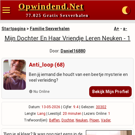
Opwindend.Net
77.025 Gratis Sexverhalen
Startpagina
>
Familie Sexverhalen
A+
-
a-
Mijn Dochter En Haar Vriendje Leren Neuken - 1
Door:
Daniel16880
Anti_loop (68)
Ben jij iemand die houdt van een beetje mysterie en
veel verleiding?
Bekijk Mijn Profiel
🟢 Nu Online
Datum:
13-05-2026
| Cijfer:
9.4
| Gelezen:
30302
Lengte:
Lang
| Leestijd:
20 minuten
| Lezers Online:
1
Trefwoord(en):
Beffen
,
Dochter
,
Neuken
,
Pijpen
,
Vader
,
'Ben je al klaar? Ik was nog niet eens in de