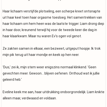
Haar lichaam verstijfde plotseling, een scherpe kreet ontsnapte
uit haar keel toen haar orgasme toesloeg. Het samentrekken van
haar lichaam om hem heen was de laatste trigger. Liam drong diep
in haar door, kreunend terwijl hij voor de tweede keer die dag in
haar klaarkwam. Maar nu waren Ev's ogen vol genot.
Ze zakten samen in elkaar, een bezweet, uitgeput hoopje. Ik trok
mijn pik terug uit haar mondje en keek op hen neer.
'Dus,' zei ik, mijn stem weer enigszins normaal klinkend. 'Geen
gevechten meer. Gewoon... blijven oefenen. Onthoud wat ik jullie
geleerd heb.'
Eveline keek me aan, haar uitdrukking ondoorgrondelijk. Liam knikte
alleen maar, verdwaasd en voldaan.