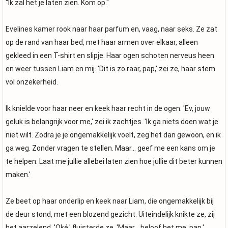
"Ik zal het je laten zien. Kom op."
Evelines kamer rook naar haar parfum en, vaag, naar seks. Ze zat
op de rand van haar bed, met haar armen over elkaar, alleen
gekleed in een T-shirt en slipje. Haar ogen schoten nerveus heen
en weer tussen Liam en mij. 'Dit is zo raar, pap,' zei ze, haar stem
vol onzekerheid.
Ik knielde voor haar neer en keek haar recht in de ogen. 'Ev, jouw
geluk is belangrijk voor me,' zei ik zachtjes. 'Ik ga niets doen wat je
niet wilt. Zodra je je ongemakkelijk voelt, zeg het dan gewoon, en ik
ga weg. Zonder vragen te stellen. Maar... geef me een kans om je
te helpen. Laat me jullie allebei laten zien hoe jullie dit beter kunnen
maken.'
Ze beet op haar onderlip en keek naar Liam, die ongemakkelijk bij
de deur stond, met een blozend gezicht. Uiteindelijk knikte ze, zij
het aarzelend. 'Oké,' fluisterde ze. 'Maar... beloof het me, pap.'