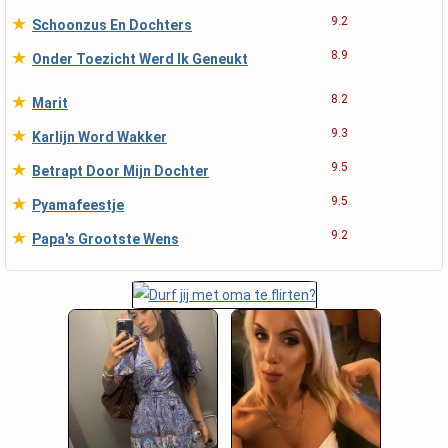
★
9.2
Schoonzus En Dochters
★
8.9
Onder Toezicht Werd Ik Geneukt
★
8.2
Marit
★
9.3
Karlijn Word Wakker
★
9.5
Betrapt Door Mijn Dochter
★
9.5
Pyamafeestje
★
9.2
Papa's Grootste Wens