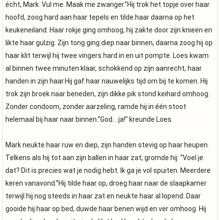
écht, Mark. Vul me. Maak me zwanger.”Hij trok het topje over haar
hoofd, zoog hard aan haar tepels en tilde haar daarna op het
keukeneiland. Haar rokje ging omhoog, hij zakte door zijn knieën en
likte haar gulzig. Zijn tong ging diep naar binnen, daarna zoog hij op
haar klit terwijl hij twee vingers hard in en uit pompte. Loes kwam
al binnen twee minuten klaar, schokkend op zijn aanrecht, haar
handen in zijn haar.Hij gaf haar nauwelijks tijd om bij te komen. Hij
trok zijn broek naar beneden, zijn dikke pik stond keihard omhoog.
Zonder condoom, zonder aarzeling, ramde hij in één stoot
helemaal bij haar naar binnen.“God… ja!” kreunde Loes.
Mark neukte haar ruw en diep, zijn handen stevig op haar heupen.
Telkens als hij tot aan zijn ballen in haar zat, gromde hij: “Voel je
dat? Dit is precies wat je nodig hebt. Ik ga je vol spuiten. Meerdere
keren vanavond.”Hij tilde haar op, droeg haar naar de slaapkamer
terwijl hij nog steeds in haar zat en neukte haar al lopend. Daar
gooide hij haar op bed, duwde haar benen wijd en ver omhoog. Hij