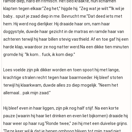
ramde diep, hard en ritmisch. Het bed kraakte, hun lichamen
klapten tegen elkaar.“Zeg het,” hijgde hij. “Zeg wat je wilt.”“Ik wil je
baby… spuit je zaad diep in me. Bevrucht me.”Dat deed iets met
hem. Hij werd nog dierlijker. Hij draaide haar om, nam haar
doggystyle, duwde haar gezicht in de matras en ramde haar van
achteren terwijl hij haar billen stevig vasthield. Af en toe gaf hij een
harde klap, waardoor ze nog natter werd.Na een dikke tien minuten
gromde hij: “Ik kom… fuck, ik kom diep.”
Loes voelde zijn pik dikker worden en toen spoot hij met lange,
krachtige stralen recht tegen haar baarmoeder. Hij bleef stoten
terwijl hij klaarkwam, duwde alles zo diep mogelijk. “Neem het
allemaal… pak mijn zaad.”
Hij bleef even in haar liggen, zijn pik nog half stijf. Na een korte
pauze (waarin hij haar liet drinken en even liet bijkomen) draaide hij
haar weer op haar rug.“Ronde twee,” zei hij met een duivelse grijns.
“Deze keer wil ik dat je benen omhoog blijven tot mijn zaad niet