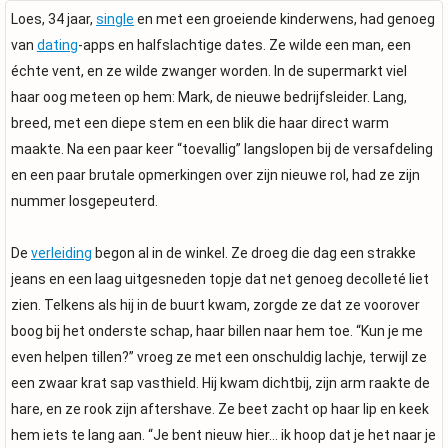
Loes, 34 jaar,
single
en met een groeiende kinderwens, had genoeg
van
dating
-apps en halfslachtige dates. Ze wilde een man, een
échte vent, en ze wilde zwanger worden. In de supermarkt viel
haar oog meteen op hem: Mark, de nieuwe bedrijfsleider. Lang,
breed, met een diepe stem en een blik die haar direct warm
maakte. Na een paar keer “toevallig” langslopen bij de versafdeling
en een paar brutale opmerkingen over zijn nieuwe rol, had ze zijn
nummer losgepeuterd.
De
verleiding
begon al in de winkel. Ze droeg die dag een strakke
jeans en een laag uitgesneden topje dat net genoeg decolleté liet
zien. Telkens als hij in de buurt kwam, zorgde ze dat ze voorover
boog bij het onderste schap, haar billen naar hem toe. “Kun je me
even helpen tillen?” vroeg ze met een onschuldig lachje, terwijl ze
een zwaar krat sap vasthield. Hij kwam dichtbij, zijn arm raakte de
hare, en ze rook zijn aftershave. Ze beet zacht op haar lip en keek
hem iets te lang aan. “Je bent nieuw hier… ik hoop dat je het naar je