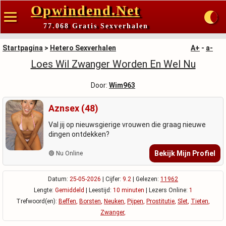
Opwindend.Net
77.068 Gratis Sexverhalen
Startpagina
>
Hetero Sexverhalen
A+
-
a-
Loes Wil Zwanger Worden En Wel Nu
Door:
Wim963
Aznsex (48)
Val jij op nieuwsgierige vrouwen die graag nieuwe
dingen ontdekken?
Bekijk Mijn Profiel
🟢 Nu Online
Datum:
25-05-2026
| Cijfer:
9.2
| Gelezen:
11962
Lengte:
Gemiddeld
| Leestijd:
10 minuten
| Lezers Online:
1
Trefwoord(en):
Beffen
,
Borsten
,
Neuken
,
Pijpen
,
Prostitutie
,
Slet
,
Tieten
,
Zwanger
,