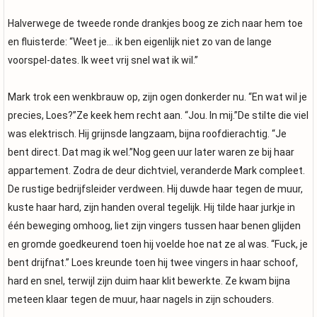
Halverwege de tweede ronde drankjes boog ze zich naar hem toe
en fluisterde: “Weet je… ik ben eigenlijk niet zo van de lange
voorspel-dates. Ik weet vrij snel wat ik wil.”
Mark trok een wenkbrauw op, zijn ogen donkerder nu. “En wat wil je
precies, Loes?”Ze keek hem recht aan. “Jou. In mij.”De stilte die viel
was elektrisch. Hij grijnsde langzaam, bijna roofdierachtig. “Je
bent direct. Dat mag ik wel.”Nog geen uur later waren ze bij haar
appartement. Zodra de deur dichtviel, veranderde Mark compleet.
De rustige bedrijfsleider verdween. Hij duwde haar tegen de muur,
kuste haar hard, zijn handen overal tegelijk. Hij tilde haar jurkje in
één beweging omhoog, liet zijn vingers tussen haar benen glijden
en gromde goedkeurend toen hij voelde hoe nat ze al was. “Fuck, je
bent drijfnat.” Loes kreunde toen hij twee vingers in haar schoof,
hard en snel, terwijl zijn duim haar klit bewerkte. Ze kwam bijna
meteen klaar tegen de muur, haar nagels in zijn schouders.