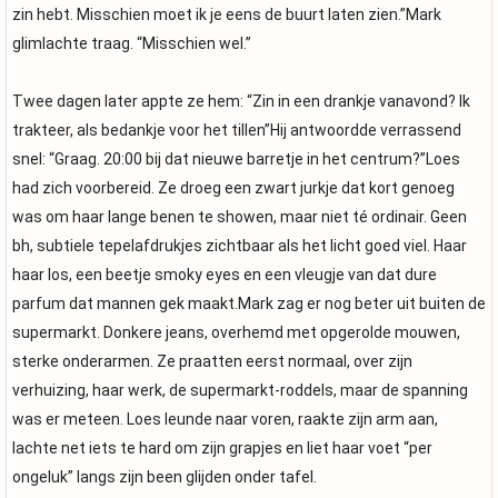
zin hebt. Misschien moet ik je eens de buurt laten zien.”Mark
glimlachte traag. “Misschien wel.”
Twee dagen later appte ze hem: “Zin in een drankje vanavond? Ik
trakteer, als bedankje voor het tillen”Hij antwoordde verrassend
snel: “Graag. 20:00 bij dat nieuwe barretje in het centrum?”Loes
had zich voorbereid. Ze droeg een zwart jurkje dat kort genoeg
was om haar lange benen te showen, maar niet té ordinair. Geen
bh, subtiele tepelafdrukjes zichtbaar als het licht goed viel. Haar
haar los, een beetje smoky eyes en een vleugje van dat dure
parfum dat mannen gek maakt.Mark zag er nog beter uit buiten de
supermarkt. Donkere jeans, overhemd met opgerolde mouwen,
sterke onderarmen. Ze praatten eerst normaal, over zijn
verhuizing, haar werk, de supermarkt-roddels, maar de spanning
was er meteen. Loes leunde naar voren, raakte zijn arm aan,
lachte net iets te hard om zijn grapjes en liet haar voet “per
ongeluk” langs zijn been glijden onder tafel.