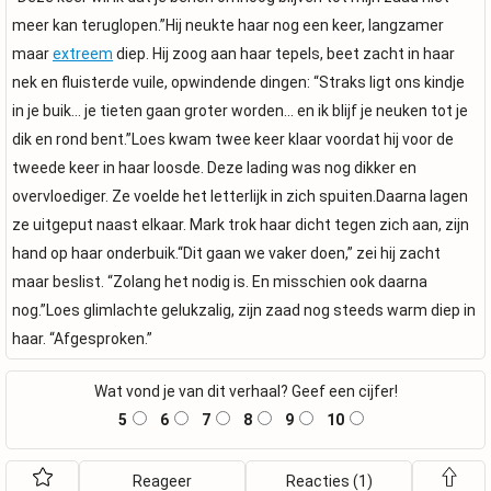
meer kan teruglopen.”Hij neukte haar nog een keer, langzamer
maar
extreem
diep. Hij zoog aan haar tepels, beet zacht in haar
nek en fluisterde vuile, opwindende dingen: “Straks ligt ons kindje
in je buik… je tieten gaan groter worden… en ik blijf je neuken tot je
dik en rond bent.”Loes kwam twee keer klaar voordat hij voor de
tweede keer in haar loosde. Deze lading was nog dikker en
overvloediger. Ze voelde het letterlijk in zich spuiten.Daarna lagen
ze uitgeput naast elkaar. Mark trok haar dicht tegen zich aan, zijn
hand op haar onderbuik.“Dit gaan we vaker doen,” zei hij zacht
maar beslist. “Zolang het nodig is. En misschien ook daarna
nog.”Loes glimlachte gelukzalig, zijn zaad nog steeds warm diep in
haar. “Afgesproken.”
Wat vond je van dit verhaal? Geef een cijfer!
5
6
7
8
9
10
Reageer
Reacties (1)