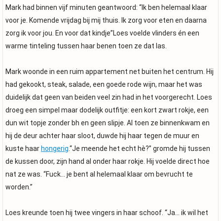
Mark had binnen vijf minuten geantwoord: “Ik ben helemaal klaar
voor je. Komende vrijdag bij mij thuis. Ik zorg voor eten en daarna
zorg ik voor jou. En voor dat kindje”Loes voelde vlinders én een
warme tinteling tussen haar benen toen ze dat las.
Mark woonde in een ruim appartement net buiten het centrum. Hij
had gekookt, steak, salade, een goede rode wijn, maar het was
duidelijk dat geen van beiden veel zin had in het voorgerecht. Loes
droeg een simpel maar dodelijk outfitje: een kort zwart rokje, een
dun wit topje zonder bh en geen slipje. Al toen ze binnenkwam en
hij de deur achter haar sloot, duwde hij haar tegen de muur en
kuste haar
hongerig
.“Je meende het echt hè?” gromde hij tussen
de kussen door, zijn hand al onder haar rokje. Hij voelde direct hoe
nat ze was. “Fuck… je bent al helemaal klaar om bevrucht te
worden.”
Loes kreunde toen hij twee vingers in haar schoof. “Ja… ik wil het