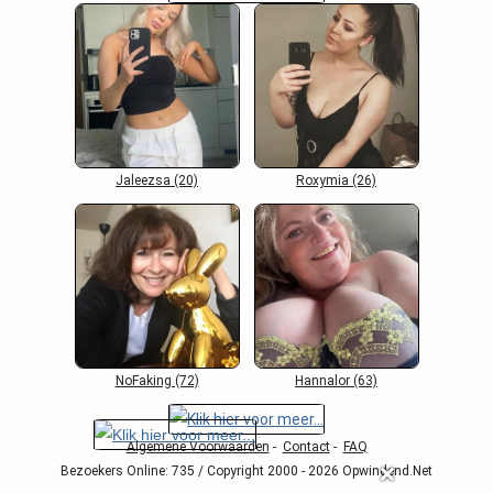
Jaleezsa (20)
Roxymia (26)
NoFaking (72)
Hannalor (63)
Algemene Voorwaarden
-
Contact
-
FAQ
Bezoekers Online: 735 / Copyright 2000 - 2026 Opwindend.Net
❌