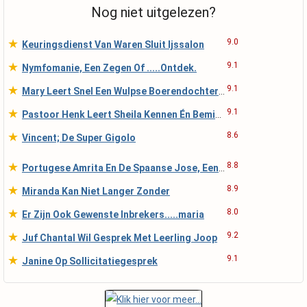
Nog niet uitgelezen?
★
9.0
Keuringsdienst Van Waren Sluit Ijssalon
★
9.1
Nymfomanie, Een Zegen Of .....Ontdek.
★
9.1
Mary Leert Snel Een Wulpse Boerendochter Te Worde
★
9.1
Pastoor Henk Leert Sheila Kennen Én Beminnen
★
8.6
Vincent; De Super Gigolo
★
8.8
Portugese Amrita En De Spaanse Jose, Een En Al Vuu
★
8.9
Miranda Kan Niet Langer Zonder
★
8.0
Er Zijn Ook Gewenste Inbrekers.....maria
★
9.2
Juf Chantal Wil Gesprek Met Leerling Joop
★
9.1
Janine Op Sollicitatiegesprek