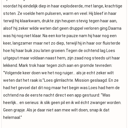
voordat hij eindelijk diep in haar explodeerde, met lange, krachtige
stoten. Ze voelde hem pulseren, warm en veel. Hij bleef in haar
terwijl hij klaarkwam, drukte zijn heupen stevig tegen haar aan,
alsof hij zeker wilde weten dat geen druppel verloren ging.Daarna
was hij nog niet klaar. Na een korte pauze nam hij haar nog een
keer, langzamer maar net zo diep, terwijl hij in haar oor fluisterde
hoe hij haar buik zou laten groeien.Tegen de ochtend lag Loes
uitgeput maar voldaan naast hem, zijn zaad nog steeds uit haar
lekkend. Mark trok haar tegen zich aan en gromde tevreden:
“Volgende keer doen we het nog ruiger… als je echt zeker wilt
weten dat het raak is.”Loes glimlachte. Mission geslaagd. En ze
had het gevoel dat dit nog maar het begin was.Loes had hem de
ochtend na de eerste nacht direct een app gestuurd: “Was
heerlijk… en serieus: ik slik geen pil en ik wil écht zwanger worden.
Geen grapje. Als je daar niet aan mee wilt doen, snap ik dat
helemaal.”