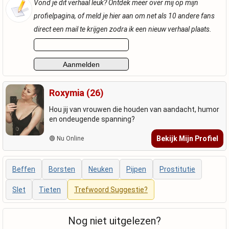
Vond je dit verhaal leuk? Ontdek meer over mij op mijn
profielpagina, of meld je hier aan om net als 10 andere fans
direct een mail te krijgen zodra ik een nieuw verhaal plaats.
Roxymia (26)
Hou jij van vrouwen die houden van aandacht, humor
en ondeugende spanning?
Bekijk Mijn Profiel
🟢 Nu Online
Beffen
Borsten
Neuken
Pijpen
Prostitutie
Slet
Tieten
Trefwoord Suggestie?
Nog niet uitgelezen?