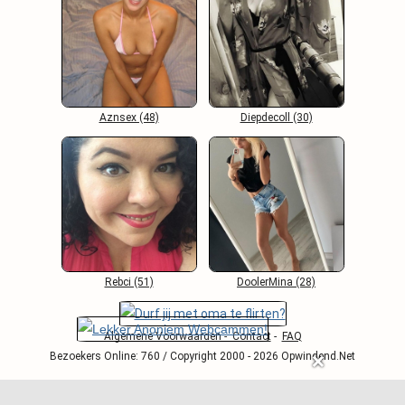
Aznsex (48)
Diepdecoll (30)
Rebci (51)
DoolerMina (28)
Algemene Voorwaarden
-
Contact
-
FAQ
Bezoekers Online: 760 / Copyright 2000 - 2026 Opwindend.Net
❌