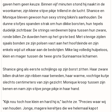
gaven hem geen keuze. Binnen vijf minuten stond hij naakt in de
woonkamer, zijn kleine stijve pikje trillend in de lucht. Shanice en
Monique bleven gewoon hun sexy string bikini’s aanhouden. De
dunne stofjes spanden strak om hun dikke borsten, hun tepels
duidelijk zichtbaar. De strings verdwenen bijna tussen hun zware,
ronde billen.Ze duwden hem op het grote bed. Met stevige zijden
sjaals bonden ze zijn polsen vast aan het hoofdeinde en zijn
enkels wijd uit elkaar aan de bedstijlen. Mike lag volledig hulpeloos,
klein en mager tussen de twee grote Surinaamse lichamen.
Shanice ging als eerste schrijlings op zijn borst zitten. Haar zware
billen drukten zijn ribben naar beneden, haar warme, vochtige kutje
slechts centimeters van zijn gezicht. Monique kroop tussen zijn
benen en nam zijn stijve jonge pikje in haar hand.
“Kijk nou toch hoe klein en hard hij is,” lachte ze. “Precies waar wij
van houden. Jonge, magere kereltjes die we helemaal kapot