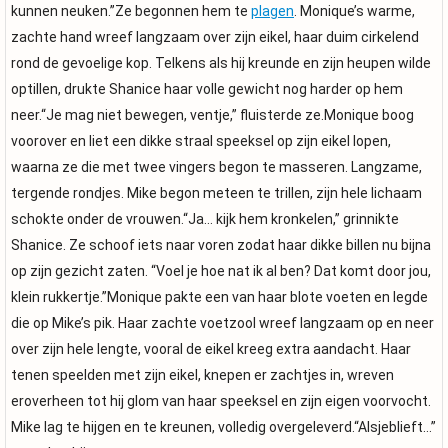
kunnen neuken.”Ze begonnen hem te
plagen
. Monique’s warme,
zachte hand wreef langzaam over zijn eikel, haar duim cirkelend
rond de gevoelige kop. Telkens als hij kreunde en zijn heupen wilde
optillen, drukte Shanice haar volle gewicht nog harder op hem
neer.“Je mag niet bewegen, ventje,” fluisterde ze.Monique boog
voorover en liet een dikke straal speeksel op zijn eikel lopen,
waarna ze die met twee vingers begon te masseren. Langzame,
tergende rondjes. Mike begon meteen te trillen, zijn hele lichaam
schokte onder de vrouwen.“Ja… kijk hem kronkelen,” grinnikte
Shanice. Ze schoof iets naar voren zodat haar dikke billen nu bijna
op zijn gezicht zaten. “Voel je hoe nat ik al ben? Dat komt door jou,
klein rukkertje.”Monique pakte een van haar blote voeten en legde
die op Mike’s pik. Haar zachte voetzool wreef langzaam op en neer
over zijn hele lengte, vooral de eikel kreeg extra aandacht. Haar
tenen speelden met zijn eikel, knepen er zachtjes in, wreven
eroverheen tot hij glom van haar speeksel en zijn eigen voorvocht.
Mike lag te hijgen en te kreunen, volledig overgeleverd.“Alsjeblieft…”