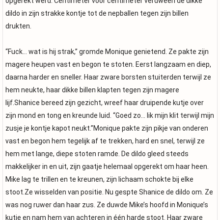
opgerekt werd. Centimeter voor centimeter verdween de dikke
dildo in zijn strakke kontje tot de nepballen tegen zijn billen
drukten.
“Fuck… wat is hij strak,” gromde Monique genietend. Ze pakte zijn
magere heupen vast en begon te stoten. Eerst langzaam en diep,
daarna harder en sneller. Haar zware borsten stuiterden terwijl ze
hem neukte, haar dikke billen klapten tegen zijn magere
lijf.Shanice bereed zijn gezicht, wreef haar druipende kutje over
zijn mond en tong en kreunde luid. “Goed zo… lik mijn klit terwijl mijn
zusje je kontje kapot neukt.”Monique pakte zijn pikje van onderen
vast en begon hem tegelijk af te trekken, hard en snel, terwijl ze
hem met lange, diepe stoten ramde. De dildo gleed steeds
makkelijker in en uit, zijn gaatje helemaal opgerekt om haar heen.
Mike lag te trillen en te kreunen, zijn lichaam schokte bij elke
stoot.Ze wisselden van positie. Nu gespte Shanice de dildo om. Ze
was nog ruwer dan haar zus. Ze duwde Mike’s hoofd in Monique’s
kutje en nam hem van achteren in één harde stoot. Haar zware