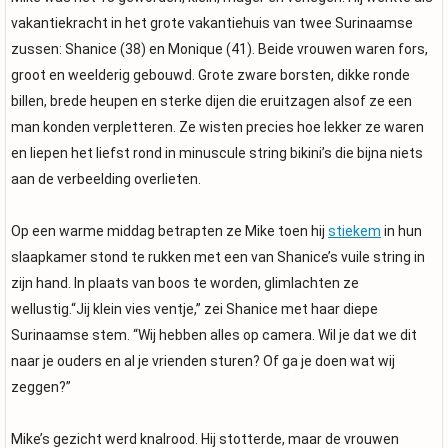
vakantiekracht in het grote vakantiehuis van twee Surinaamse
zussen: Shanice (38) en Monique (41). Beide vrouwen waren fors,
groot en weelderig gebouwd. Grote zware borsten, dikke ronde
billen, brede heupen en sterke dijen die eruitzagen alsof ze een
man konden verpletteren. Ze wisten precies hoe lekker ze waren
en liepen het liefst rond in minuscule string bikini’s die bijna niets
aan de verbeelding overlieten.
Op een warme middag betrapten ze Mike toen hij
stiekem
in hun
slaapkamer stond te rukken met een van Shanice’s vuile string in
zijn hand. In plaats van boos te worden, glimlachten ze
wellustig.“Jij klein vies ventje,” zei Shanice met haar diepe
Surinaamse stem. “Wij hebben alles op camera. Wil je dat we dit
naar je ouders en al je vrienden sturen? Of ga je doen wat wij
zeggen?”
Mike’s gezicht werd knalrood. Hij stotterde, maar de vrouwen