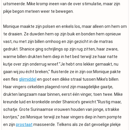
uitsmeerde. Mike kromp ineen van de over stimulatie, maar zijn
pikje begon meteen weer te bewegen.
Monique maakte zijn polsen en enkels los, maar alleen om hem om
te draaien. Ze duwden hem op zijn buik en bonden hem opnieuw
vast, nu met zijn billen omhoog en zijn gezicht in de matras
gedrukt. Shanice ging schrijlings op zijn rug zitten, haar zware,
warme billen drukten hem diep in het bed terwijl ze haar natte
kutje over zijn onderrug wreef.“Je hebt ons lekker gemaakt, nu
gaan wij jou écht breken,” fluisterde ze in zijn oor.Monique pakte
een fles
glijmiddel
en goot een dikke straal tussen Mike’s billen.
Haar vingers cirkelden plagend rond zijn maagdelijke gaatje,
drukten langzaam naar binnen, eerst één vinger, toen twee. Mike
kreunde luid en kronkelde onder Shanice’s gewicht.“Rustig maar,
schatje. Grote Surinaamse vrouwen houden van jonge, strakke
kontjes,” zei Monique terwijl ze haar vingers diep in hem pompte
en zijn
prostaat
masseerde. Telkens als ze dat gevoelige plekje