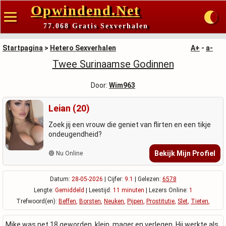
Opwindend.Net
77.068 Gratis Sexverhalen
Startpagina
>
Hetero Sexverhalen
A+
-
a-
Twee Surinaamse Godinnen
Door:
Wim963
Leian (20)
Zoek jij een vrouw die geniet van flirten en een tikje
ondeugendheid?
Bekijk Mijn Profiel
🟢 Nu Online
Datum:
28-05-2026
| Cijfer:
9.1
| Gelezen:
6578
Lengte:
Gemiddeld
| Leestijd:
11 minuten
| Lezers Online:
1
Trefwoord(en):
Beffen
,
Borsten
,
Neuken
,
Pijpen
,
Prostitutie
,
Slet
,
Tieten
,
Mike was net 18 geworden, klein, mager en verlegen. Hij werkte als