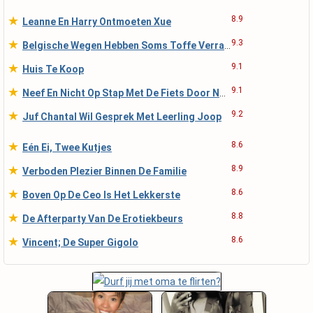
★
8.9
Leanne En Harry Ontmoeten Xue
★
9.3
Belgische Wegen Hebben Soms Toffe Verrassingen
★
9.1
Huis Te Koop
★
9.1
Neef En Nicht Op Stap Met De Fiets Door Nederland
★
9.2
Juf Chantal Wil Gesprek Met Leerling Joop
★
8.6
Eén Ei, Twee Kutjes
★
8.9
Verboden Plezier Binnen De Familie
★
8.6
Boven Op De Ceo Is Het Lekkerste
★
8.8
De Afterparty Van De Erotiekbeurs
★
8.6
Vincent; De Super Gigolo