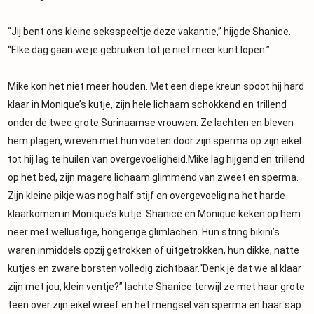
“Jij bent ons kleine seksspeeltje deze vakantie,” hijgde Shanice.
“Elke dag gaan we je gebruiken tot je niet meer kunt lopen.”
Mike kon het niet meer houden. Met een diepe kreun spoot hij hard
klaar in Monique’s kutje, zijn hele lichaam schokkend en trillend
onder de twee grote Surinaamse vrouwen. Ze lachten en bleven
hem plagen, wreven met hun voeten door zijn sperma op zijn eikel
tot hij lag te huilen van overgevoeligheid.Mike lag hijgend en trillend
op het bed, zijn magere lichaam glimmend van zweet en sperma.
Zijn kleine pikje was nog half stijf en overgevoelig na het harde
klaarkomen in Monique’s kutje. Shanice en Monique keken op hem
neer met wellustige, hongerige glimlachen. Hun string bikini’s
waren inmiddels opzij getrokken of uitgetrokken, hun dikke, natte
kutjes en zware borsten volledig zichtbaar.“Denk je dat we al klaar
zijn met jou, klein ventje?” lachte Shanice terwijl ze met haar grote
teen over zijn eikel wreef en het mengsel van sperma en haar sap