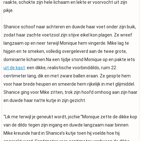
raakte, schokte zijn hele lichaam en lekte er voorvocht uit zijn
pikje.
Shanice schoof naar achteren en duwde haar voet onder zijn buik,
zodat haar zachte voetzool zijn stijve eikel kon plagen. Ze wreef
langzaam op en neer terwijl Monique hem vingerde. Mike lag te
hijgen en te smeken, volledig overgeleverd aan de twee grote,
dominante lichamen.Na een tijdje stond Monique op en pakte iets
uit de kast
: een dikke, realistische voorbinddildo, ruim 22
centimeter lang, dik en met zware ballen eraan. Ze gespte hem
voor haar brede heupen en smeerde hem rijkelijk in met glijmiddel.
Shanice ging voor Mike zitten, trok zijn hoofd omhoog aan zijn haar
en duwde haar natte kutje in zijn gezicht.
“Lik me terwijl je geneukt wordt, jochie.”Monique zette de dikke kop
van de dildo tegen zijn ingang en duwde langzaam naar binnen.
Mike kreunde hard in Shanice’s kutje toen hij voelde hoe hij