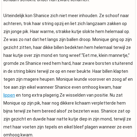
Uiteindelijk kon Shanice zich niet meer inhouden. Ze schoof naar
achteren, trok haar string opzij en liet zich langzaam zakken op
zijn jonge pik. Haar warme, strakke kutje slokte hem helemaal op.
Ze was zo nat dat het langs zijn ballen droop. Monique ging op zijn
gezicht zitten, haar dikke billen bedekten hem helemaal terwijl ze
haar kutje over zijn mond en tong wreef.“Eet me, klein mannetje,”
gromde ze.Shanice reed hem hard, haar zware borsten stuiterend
in de string bikini terwijl ze op en neer beukte. Haar billen klapten
tegen zijn magere heupen. Monique leunde voorover en zoog af en
toe aan zijn eikel wanneer Shanice even omhoog kwam, haar
lippen
en tong extra plagerig.Ze wisselden van positie. Nu zat
Monique op zijn pik, haar nog dikkere lichaam verpletterde hem
bijna terwijl ze hem bereed alsof ze bezeten was. Shanice zat op
zijn gezicht en duwde haar natte kutje diep in zijn mond, terwijl ze
met haar voeten zijn tepels en eikel bleef plagen wanneer ze even
omhoog kwam.