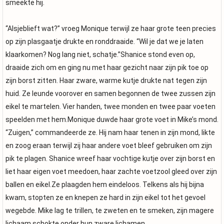
smeekte hij.
“Alsjeblieft wat?” vroeg Monique terwijl ze haar grote teen precies
op zijn plasgaatje drukte en ronddraaide. “Wil je dat we je laten
klaarkomen? Nog lang niet, schatje.”Shanice stond even op,
draaide zich om en ging nu met haar gezicht naar zijn pik toe op
zijn borst zitten. Haar zware, warme kutje drukte nat tegen zijn
huid. Ze leunde voorover en samen begonnen de twee zussen zijn
eikel te martelen. Vier handen, twee monden en twee paar voeten
speelden met hem.Monique duwde haar grote voet in Mike’s mond.
“Zuigen,” commandeerde ze. Hij nam haar tenen in zijn mond, likte
en zoog eraan terwijl zij haar andere voet bleef gebruiken om zijn
pik te plagen. Shanice wreef haar vochtige kutje over zijn borst en
liet haar eigen voet meedoen, haar zachte voetzool gleed over zijn
ballen en eikel.Ze plaagden hem eindeloos. Telkens als hij bijna
kwam, stopten ze en knepen ze hard in zijn eikel tot het gevoel
wegebde. Mike lag te trillen, te zweten en te smeken, zijn magere
lichaam schokte onder hun zware lichamen.