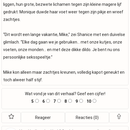
liggen, hun grote, bezwete lichamen tegen zijn kleine magere lijf
gedrukt. Monique duwde haar voet weer tegen zijn pikje en wreef
zachtjes.
“Dit wordt een lange vakantie, Mike,” zei Shanice met een duivelse
glimlach. “Elke dag gaan we je gebruiken… met onze kutjes, onze
voeten, onze monden… en met deze dikke dildo. Je bent nu ons
persoonlijke seksspeeltje.”
Mike kon alleen maar zachtjes kreunen, volledig kapot geneukt en
toch alweer half stijf.
Wat vond je van dit verhaal? Geef een cijfer!
5
6
7
8
9
10
Reageer
Reacties (0)