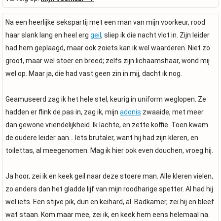
Na een heerlijke sekspartij met een man van mijn voorkeur, rood
haar slank lang en heel erg
geil
, sliep ik die nacht vlot in. Zijn leider
had hem geplaagd, maar ook zoiets kan ik wel waarderen. Niet zo
groot, maar wel stoer en breed; zelfs zijn lichaamshaar, wond mij
wel op. Maar ja, die had vast geen zin in mij, dacht ik nog.
Geamuseerd zag ik het hele stel, keurig in uniform weglopen. Ze
hadden er flink de pas in, zag ik, mijn
adonis
zwaaide, met meer
dan gewone vriendelijkheid. Ik lachte, en zette koffie. Toen kwam
de oudere leider aan… Iets brutaler, want hij had zijn kleren, en
toilettas, al meegenomen. Mag ik hier ook even douchen, vroeg hij.
Ja hoor, zei ik en keek geil naar deze stoere man. Alle kleren vielen,
zo anders dan het gladde lijf van mijn roodharige spetter. Al had hij
wel iets. Een stijve pik, dun en keihard, al. Badkamer, zei hij en bleef
wat staan. Kom maar mee, zei ik, en keek hem eens helemaal na.