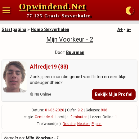
Opwindend.Net
77.125 Gratis Sexverhalen
Startpagina
>
Homo Sexverhalen
A+
-
a-
Mijn Voorkeur - 2
Door:
Buurman
Alfredje19 (33)
Zoek jij een man die geniet van flirten en een tikje
ondeugendheid?
Bekijk Mijn Profiel
🟢 Nu Online
Datum:
01-06-2026
| Cijfer:
9.2
| Gelezen:
936
Lengte:
Gemiddeld
| Leestijd:
9 minuten
| Lezers Online:
1
Trefwoord(en):
Douche
,
Neuken
,
Pijpen
,
Vervolg op:
Mijn Voorkeur - 1