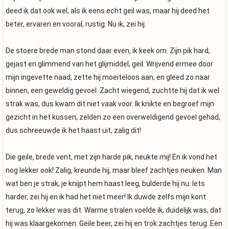
deed ik dat ook wel, als ik eens echt geil was, maar hij deed het
beter, ervaren en vooral, rustig. Nu ik, zei hij.
De stoere brede man stond daar even, ik keek om. Zijn pik hard,
gejast en glimmend van het glijmiddel, geil. Wrijvend ermee door
mijn ingevette naad, zette hij moeiteloos aan, en gleed zo naar
binnen, een geweldig gevoel. Zacht wiegend, zuchtte hij dat ik wel
strak was, dus kwam dit niet vaak voor. Ik knikte en begroef mijn
gezicht in het kussen, zelden zo een overweldigend gevoel gehad,
dus schreeuwde ik het haast uit, zalig dit!
Die geile, brede vent, met zijn harde pik, neukte mij! En ik vond het
nog lekker ook! Zalig, kreunde hij, maar bleef zachtjes neuken. Man
wat ben je strak, je knijpt hem haast leeg, bulderde hij nu. Iets
harder, zei hij en ik had het niet meer! Ik duwde zelfs mijn kont
terug, zo lekker was dit. Warme stralen voelde ik, duidelijk was, dat
hij was klaargekomen. Geile beer, zei hij en trok zachtjes terug. Een