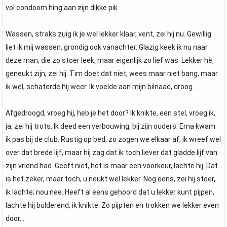
vol condoom hing aan zijn dikke pik.
Wassen, straks zuig ik je wel lekker klaar, vent, zei hij nu. Gewillig
liet ik mij wassen, grondig ook vanachter. Glazig keek ik nu naar
deze man, die zo stoer leek, maar eigenlijk zo lief was. Lekker hè,
geneukt zijn, zei hij. Tim doet dat niet, wees maar niet bang, maar
ik wel, schaterde hij weer. Ik voelde aan mijn bilnaad, droog…
Afgedroogd, vroeg hij, heb je het door? Ik knikte, een stel, vroeg ik,
ja, zei hij trots. Ik deed een verbouwing, bij zijn ouders. Erna kwam
ik pas bij de club. Rustig op bed, zo zogen we elkaar af, ik wreef wel
over dat brede lijf, maar hij zag dat ik toch liever dat gladde lijf van
zijn vriend had. Geeft niet, het is maar een voorkeur, lachte hij. Dat
is het zeker, maar toch, u neukt wel lekker. Nog eens, zei hij stoer,
ik lachte; nou nee. Heeft al eens gehoord dat u lekker kunt pijpen,
lachte hij bulderend, ik knikte. Zo pijpten en trokken we lekker even
door…