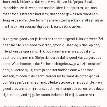
toch, zei ik, hij knikte, dát vind ik wel fijn, zei hij fijntjes. Straks
misschien, zei ik, wennend aan het idee. Het sprak mij wel aan,
maar toch. Uiteraard had ik mij daar goed gewassen, want een
tong wilde ik wel. Doe toch maar even, zei hij, ik knikte. Alleen als je
met neukt, en voorzichtig doet, kreunde ik nu geiler…
Ik zorg wel goed voor je, klonk het bemoedigend. Ik knikte weer. Zal
best, lachte ik en deed mijn ding, grondig. Daar lag ik dan, op bed,
rillend van de spanning. Hij kroop naast mij en was, opvallend,
zachtaardig met mij. Sletje, ik hoorde dat je goed kon zuigen, doe
eens. Waar hoorde je dat? In het toiletgebouw, ja we zijn creatief
hoor, bulderde hij. Hij en mijn spetter hadden daar wat staan
kletsen, midden in de nacht. Verder niets, want de groep ging er
ook ‘’plassen’’, zei hij lachend. Sterke stevige benen, zuchtte ik en
gleed erover met mijn hand, zocht zijn harige zak op, en rolde deze.
Hij kreunde, vind hij geiler staan, bekende hij mij al, waren het…