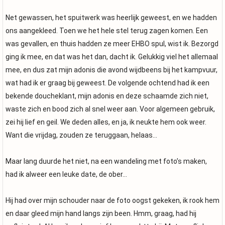
Net gewassen, het spuitwerk was heerlijk geweest, en we hadden
ons aangekleed. Toen we het hele stel terug zagen komen. Een
was gevallen, en thuis hadden ze meer EHBO spul, wist ik. Bezorgd
ging ik mee, en dat was het dan, dacht ik. Gelukkig viel het allemaal
mee, en dus zat mijn adonis die avond wijdbeens bij het kampvuur,
wat had ik er graag bij geweest. De volgende ochtend had ik een
bekende doucheklant, mijn adonis en deze schaamde zich niet,
waste zich en bood zich al snel weer aan. Voor algemeen gebruik,
zei hij lief en geil. We deden alles, en ja, ik neukte hem ook weer.
Want die vrijdag, zouden ze teruggaan, helaas…
Maar lang duurde het niet, na een wandeling met foto’s maken,
had ik alweer een leuke date, de ober…
Hij had over mijn schouder naar de foto oogst gekeken, ik rook hem
en daar gleed mijn hand langs zijn been. Hmm, graag, had hij