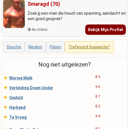
Smaragd (70)
Zoek jij een man die houdt van spanning, aandacht en
een goed gesprek?
Bekijk Mijn Profiel
🟢 Nu Online
Douche
Neuken
Pijpen
Trefwoord Suggestie?
Nog niet uitgelezen?
★
8.9
Warme Melk
★
9.6
Verleiding Down Under
★
8.7
Geduld
★
8.2
Herkend
★
9.4
Te Vroeg
9.1