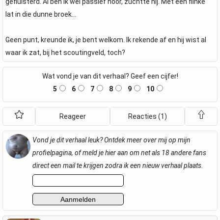
gefluisterd. Al ben ik wel passief hoor, zuchtte hij. Met een flinke
lat in die dunne broek…
Geen punt, kreunde ik, je bent welkom. Ik rekende af en hij wist al
waar ik zat, bij het scoutingveld, toch?
Wat vond je van dit verhaal? Geef een cijfer!
5
6
7
8
9
10
Reageer
Reacties (1)
Vond je dit verhaal leuk? Ontdek meer over mij op mijn
profielpagina, of meld je hier aan om net als 18 andere fans
direct een mail te krijgen zodra ik een nieuw verhaal plaats.