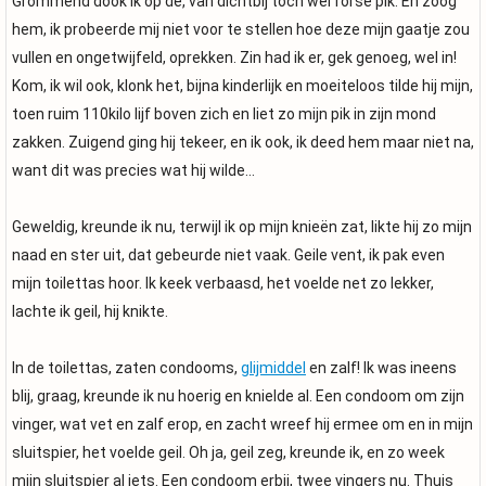
Grommend dook ik op de, van dichtbij toch wel forse pik. En zoog
hem, ik probeerde mij niet voor te stellen hoe deze mijn gaatje zou
vullen en ongetwijfeld, oprekken. Zin had ik er, gek genoeg, wel in!
Kom, ik wil ook, klonk het, bijna kinderlijk en moeiteloos tilde hij mijn,
toen ruim 110kilo lijf boven zich en liet zo mijn pik in zijn mond
zakken. Zuigend ging hij tekeer, en ik ook, ik deed hem maar niet na,
want dit was precies wat hij wilde…
Geweldig, kreunde ik nu, terwijl ik op mijn knieën zat, likte hij zo mijn
naad en ster uit, dat gebeurde niet vaak. Geile vent, ik pak even
mijn toilettas hoor. Ik keek verbaasd, het voelde net zo lekker,
lachte ik geil, hij knikte.
In de toilettas, zaten condooms,
glijmiddel
en zalf! Ik was ineens
blij, graag, kreunde ik nu hoerig en knielde al. Een condoom om zijn
vinger, wat vet en zalf erop, en zacht wreef hij ermee om en in mijn
sluitspier, het voelde geil. Oh ja, geil zeg, kreunde ik, en zo week
mijn sluitspier al iets. Een condoom erbij, twee vingers nu. Thuis