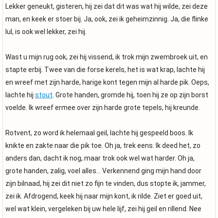
Lekker geneukt, gisteren, hij zei dat dit was wat hij wilde, zei deze
man, en keek er stoer bij. Ja, ook, zei ik geheimzinnig. Ja, die flinke
lul, is ook wel lekker, zei hij.
Wast u mijn rug ook, zei hij vissend, ik trok mijn zwembroek uit, en
stapte erbij. Twee van die forse kerels, het is wat krap, lachte hij
en wreef met zijn harde, harige kont tegen mijn al harde pik. Oeps,
lachte hij
stout
. Grote handen, gromde hij, toen hij ze op zijn borst
voelde. Ik wreef ermee over zijn harde grote tepels, hij kreunde.
Rotvent, zo word ik helemaal geil, lachte hij gespeeld boos. Ik
knikte en zakte naar die pik toe. Oh ja, trek eens. Ik deed het, zo
anders dan, dacht ik nog, maar trok ook wel wat harder. Oh ja,
grote handen, zalig, voel alles… Verkennend ging mijn hand door
zijn bilnaad, hij zei dit niet zo fijn te vinden, dus stopte ik, jammer,
zei ik. Afdrogend, keek hij naar mijn kont, ik rilde. Ziet er goed uit,
wel wat klein, vergeleken bij uw hele lijf, zei hij geil en rillend. Nee