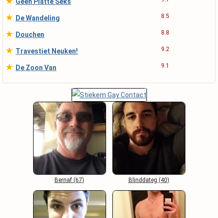
★
Geen Platte Seks
★
8.5
De Wandeling
★
8.8
Douchen
★
9.2
Travestiet Neuken!
★
9.1
De Zoon Van
Bernaf (67)
Blinddateg (40)